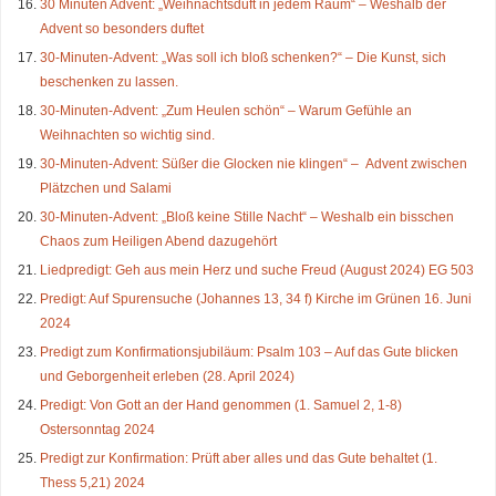
30 Minuten Advent: „Weihnachtsduft in jedem Raum“ – Weshalb der
Advent so besonders duftet
30-Minuten-Advent: „Was soll ich bloß schenken?“ – Die Kunst, sich
beschenken zu lassen.
30-Minuten-Advent: „Zum Heulen schön“ – Warum Gefühle an
Weihnachten so wichtig sind.
30-Minuten-Advent: Süßer die Glocken nie klingen“ – Advent zwischen
Plätzchen und Salami
30-Minuten-Advent: „Bloß keine Stille Nacht“ – Weshalb ein bisschen
Chaos zum Heiligen Abend dazugehört
Liedpredigt: Geh aus mein Herz und suche Freud (August 2024) EG 503
Predigt: Auf Spurensuche (Johannes 13, 34 f) Kirche im Grünen 16. Juni
2024
Predigt zum Konfirmationsjubiläum: Psalm 103 – Auf das Gute blicken
und Geborgenheit erleben (28. April 2024)
Predigt: Von Gott an der Hand genommen (1. Samuel 2, 1-8)
Ostersonntag 2024
Predigt zur Konfirmation: Prüft aber alles und das Gute behaltet (1.
Thess 5,21) 2024