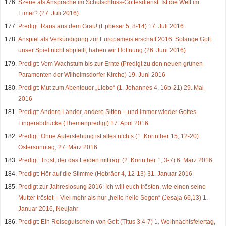
Szene als Ansprache im Schulschluss-Gottesdienst: Ist die Welt im
Eimer? (27. Juli 2016)
Predigt: Raus aus dem Grau! (Epheser 5, 8-14) 17. Juli 2016
Anspiel als Verkündigung zur Europameisterschaft 2016: Solange Gott
unser Spiel nicht abpfeift, haben wir Hoffnung (26. Juni 2016)
Predigt: Vom Wachstum bis zur Ernte (Predigt zu den neuen grünen
Paramenten der Wilhelmsdorfer Kirche) 19. Juni 2016
Predigt: Mut zum Abenteuer „Liebe“ (1. Johannes 4, 16b-21) 29. Mai
2016
Predigt: Andere Länder, andere Sitten – und immer wieder Gottes
Fingerabdrücke (Themenpredigt) 17. April 2016
Predigt: Ohne Auferstehung ist alles nichts (1. Korinther 15, 12-20)
Ostersonntag, 27. März 2016
Predigt: Trost, der das Leiden mitträgt (2. Korinther 1, 3-7) 6. März 2016
Predigt: Hör auf die Stimme (Hebräer 4, 12-13) 31. Januar 2016
Predigt zur Jahreslosung 2016: Ich will euch trösten, wie einen seine
Mutter tröstet – Viel mehr als nur „heile heile Segen“ (Jesaja 66,13) 1.
Januar 2016, Neujahr
Predigt: Ein Reisegutschein von Gott (Titus 3,4-7) 1. Weihnachtsfeiertag,