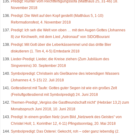
Predigt: Runter vom Rechtfertigungssofa (Matthäus 25, 31-46) 18.
November 2018
Predigt: Die Welt auf den Kopf gestellt (Matthäus 5, 1-10)
Reformationsfest, 4. November 2018
Predigt: Ich seh die Welt von oben … mit den Augen Gottes (Johannes
8) zur Kirchweih, mit dem Lied „Astronaut“ von SIDO/Bourani
Predigt: Mit Gott über die Leberkässemmel und das dritte Bier
diskutieren (1. Tim 4, 4-5) Erntedank 2018
Lieder-Predigt: Lieder, die Kreise ziehen (Zum Jubiläum des
Singvereins) 30. September 2018
Symbolpredigt: Christsein als Gießkanne des lebendigen Wassers
(Johannes 4, 5-15) 22. Juli 2018
Gottesdienst mit Taufe: Gottes guter Segen ist wie ein großes Zelt
(Freiluftgottesdienst mit Symbolpredigt) 24. Juni 2018
Themen-Predigt „Vergiss die Gastfreundschaft nicht“ (Hebräer 13,2) zum
Monatsspruch Juni 2018, 10. Juni 2018
Predigt: In einem großen Netz (zum Bild „Netzwerk des Geistes“ von
Christel Holl; 1. Korinther 12, 4-11) Pfingstsonntag, 20. Mai 2018
Symbolpredigt: Das Osterei: Gekocht, roh – oder ganz lebendig (2.