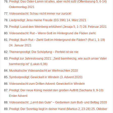
Predigt: Das Oster-Lamm ist alles, aber nicht süß! (Offenbarung 5, 6-14)
Ostermontag 2021
Videoandacht: Schau nicht immer nur zurück!
Liedpredigt: Jesu meine Freude (EG 396) 14. März 2021
Predigt: Lasst den Weinberg erblühen! (Jesaja 5, 1-7) 28. Februar 2021
Videoandacht: Rut – Wenn Gott im Hintergrund die Fäden zieht.
Predigt: Buch Rut – Zieht Gott im Hintergrund die Fäden? (Rut 1, 1-19)
24. Januar 2021
Themenpredigt: Die Schöpfung – Perfekt ist sie nie
Predigt zur Jahreslosung 2021: „Seid barmherzig, wie auch unser Vater
barmherzig ist” (Lukas 6,36)
Musikalische Videoandacht an Weihnachten 2020
Symbolpredigt: Gewickelt in Windeln (3. Advent 2020)
Videoandacht zum Dritten Advent: Gewickelt in Windeln
Predigt: Der neue König meidet den großen Auftritt (Sacharia 9, 9-10)
Erster Advent
Videoandacht: „Lernt das Gute“ – Gedanken zum Buß- und Bettag 2020
Predigt: Der Sonntag liegt in deiner Hand (Markus 2, 23-28) 25. Oktober