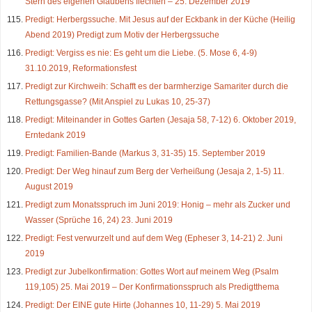
Stern des eigenen Glaubens flechten – 25. Dezember 2019
Predigt: Herbergssuche. Mit Jesus auf der Eckbank in der Küche (Heilig
Abend 2019) Predigt zum Motiv der Herbergssuche
Predigt: Vergiss es nie: Es geht um die Liebe. (5. Mose 6, 4-9)
31.10.2019, Reformationsfest
Predigt zur Kirchweih: Schafft es der barmherzige Samariter durch die
Rettungsgasse? (Mit Anspiel zu Lukas 10, 25-37)
Predigt: Miteinander in Gottes Garten (Jesaja 58, 7-12) 6. Oktober 2019,
Erntedank 2019
Predigt: Familien-Bande (Markus 3, 31-35) 15. September 2019
Predigt: Der Weg hinauf zum Berg der Verheißung (Jesaja 2, 1-5) 11.
August 2019
Predigt zum Monatsspruch im Juni 2019: Honig – mehr als Zucker und
Wasser (Sprüche 16, 24) 23. Juni 2019
Predigt: Fest verwurzelt und auf dem Weg (Epheser 3, 14-21) 2. Juni
2019
Predigt zur Jubelkonfirmation: Gottes Wort auf meinem Weg (Psalm
119,105) 25. Mai 2019 – Der Konfirmationsspruch als Predigtthema
Predigt: Der EINE gute Hirte (Johannes 10, 11-29) 5. Mai 2019