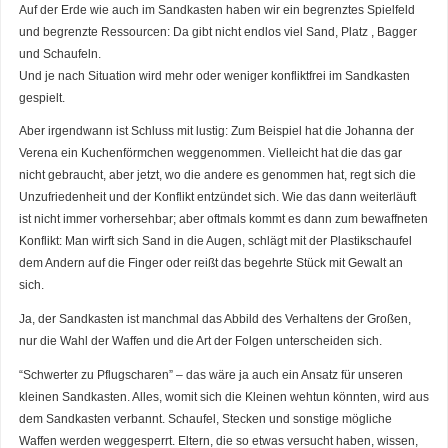
Auf der Erde wie auch im Sandkasten haben wir ein begrenztes Spielfeld
und begrenzte Ressourcen: Da gibt nicht endlos viel Sand, Platz , Bagger
und Schaufeln.
Und je nach Situation wird mehr oder weniger konfliktfrei im Sandkasten
gespielt.
Aber irgendwann ist Schluss mit lustig: Zum Beispiel hat die Johanna der
Verena ein Kuchenförmchen weggenommen. Vielleicht hat die das gar
nicht gebraucht, aber jetzt, wo die andere es genommen hat, regt sich die
Unzufriedenheit und der Konflikt entzündet sich. Wie das dann weiterläuft
ist nicht immer vorhersehbar; aber oftmals kommt es dann zum bewaffneten
Konflikt: Man wirft sich Sand in die Augen, schlägt mit der Plastikschaufel
dem Andern auf die Finger oder reißt das begehrte Stück mit Gewalt an
sich.
Ja, der Sandkasten ist manchmal das Abbild des Verhaltens der Großen,
nur die Wahl der Waffen und die Art der Folgen unterscheiden sich.
“Schwerter zu Pflugscharen” – das wäre ja auch ein Ansatz für unseren
kleinen Sandkasten. Alles, womit sich die Kleinen wehtun könnten, wird aus
dem Sandkasten verbannt. Schaufel, Stecken und sonstige mögliche
Waffen werden weggesperrt. Eltern, die so etwas versucht haben, wissen,