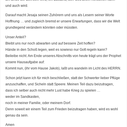
und auch wird.
Darauf macht Jesaja seinen Zuhörern und uns als Lesern seiner Worte
Hoffnung … und zugleich bremst er unsere Erwartungen, dass wir die Welt
grundlegend verändern könnten oder müssten.
Unser Anteil?
Bleibt uns nur noch abwarten und auf bessere Zeit hoffen?
Hände in den Schoß legen, weil es sowieso nur Gott regeln kann?
Beileibe nicht. Am Ende unseres Abschnitts von heute trägt uns der Prophet
unsere Hausaufgabe auf:
Kommt nun, (ihr vom Hause Jakob), laßt uns wandeln im Licht des HERRN.
Schon jetzt kann ich für mich beschließen, statt der Schwerter lieber Pflüge
anzuschaffen, und Sicheln statt Speere. Meinen Teil dazu beizutragen,
dass ich selber auch nicht mehr Lust habe Krieg zu spielen …
weder im Sandkasten,
noch in meiner Familie, oder meinem Dorf.
Denn soweit wir einem Teil zum Frieden beizutragen haben, wird es wohl
genau da sein.
Amen