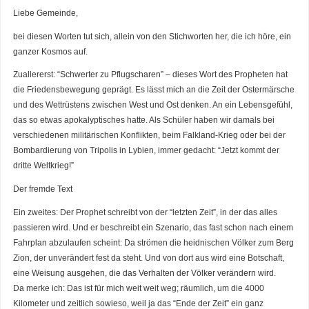
Liebe Gemeinde,
bei diesen Worten tut sich, allein von den Stichworten her, die ich höre, ein
ganzer Kosmos auf.
Zuallererst: “Schwerter zu Pflugscharen” – dieses Wort des Propheten hat
die Friedensbewegung geprägt. Es lässt mich an die Zeit der Ostermärsche
und des Wettrüstens zwischen West und Ost denken. An ein Lebensgefühl,
das so etwas apokalyptisches hatte. Als Schüler haben wir damals bei
verschiedenen militärischen Konflikten, beim Falkland-Krieg oder bei der
Bombardierung von Tripolis in Lybien, immer gedacht: “Jetzt kommt der
dritte Weltkrieg!”
Der fremde Text
Ein zweites: Der Prophet schreibt von der “letzten Zeit”, in der das alles
passieren wird. Und er beschreibt ein Szenario, das fast schon nach einem
Fahrplan abzulaufen scheint: Da strömen die heidnischen Völker zum Berg
Zion, der unverändert fest da steht. Und von dort aus wird eine Botschaft,
eine Weisung ausgehen, die das Verhalten der Völker verändern wird.
Da merke ich: Das ist für mich weit weit weg; räumlich, um die 4000
Kilometer und zeitlich sowieso, weil ja das “Ende der Zeit” ein ganz