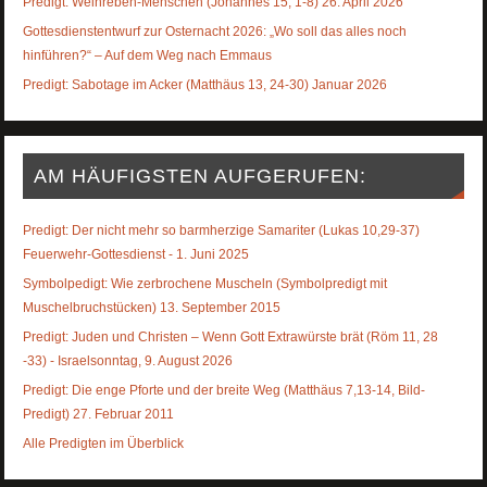
Predigt: Weinreben-Menschen (Johannes 15, 1-8) 26. April 2026
Gottesdienstentwurf zur Osternacht 2026: „Wo soll das alles noch
hinführen?“ – Auf dem Weg nach Emmaus
Predigt: Sabotage im Acker (Matthäus 13, 24-30) Januar 2026
AM HÄUFIGSTEN AUFGERUFEN:
Predigt: Der nicht mehr so barmherzige Samariter (Lukas 10,29-37)
Feuerwehr-Gottesdienst - 1. Juni 2025
Symbolpedigt: Wie zerbrochene Muscheln (Symbolpredigt mit
Muschelbruchstücken) 13. September 2015
Predigt: Juden und Christen – Wenn Gott Extrawürste brät (Röm 11, 28
-33) - Israelsonntag, 9. August 2026
Predigt: Die enge Pforte und der breite Weg (Matthäus 7,13-14, Bild-
Predigt) 27. Februar 2011
Alle Predigten im Überblick