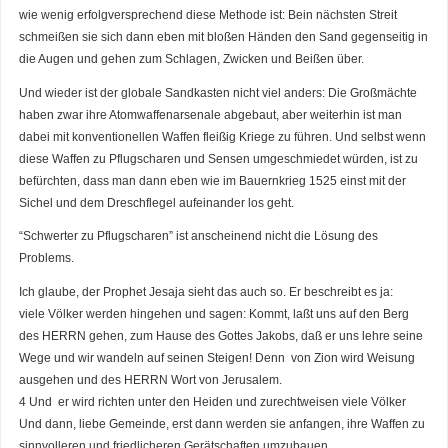
wie wenig erfolgversprechend diese Methode ist: Bein nächsten Streit
schmeißen sie sich dann eben mit bloßen Händen den Sand gegenseitig in
die Augen und gehen zum Schlagen, Zwicken und Beißen über.
Und wieder ist der globale Sandkasten nicht viel anders: Die Großmächte
haben zwar ihre Atomwaffenarsenale abgebaut, aber weiterhin ist man
dabei mit konventionellen Waffen fleißig Kriege zu führen. Und selbst wenn
diese Waffen zu Pflugscharen und Sensen umgeschmiedet würden, ist zu
befürchten, dass man dann eben wie im Bauernkrieg 1525 einst mit der
Sichel und dem Dreschflegel aufeinander los geht.
“Schwerter zu Pflugscharen” ist anscheinend nicht die Lösung des
Problems.
Ich glaube, der Prophet Jesaja sieht das auch so. Er beschreibt es ja:
viele Völker werden hingehen und sagen: Kommt, laßt uns auf den Berg
des HERRN gehen, zum Hause des Gottes Jakobs, daß er uns lehre seine
Wege und wir wandeln auf seinen Steigen! Denn von Zion wird Weisung
ausgehen und des HERRN Wort von Jerusalem.
4 Und er wird richten unter den Heiden und zurechtweisen viele Völker
Und dann, liebe Gemeinde, erst dann werden sie anfangen, ihre Waffen zu
sinnvolleren und friedlicheren Gerätschaften umzubauen.