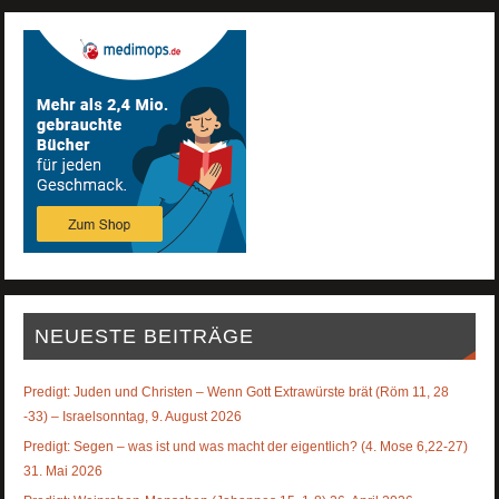
NEUESTE BEITRÄGE
Predigt: Juden und Christen – Wenn Gott Extrawürste brät (Röm 11, 28
-33) – Israelsonntag, 9. August 2026
Predigt: Segen – was ist und was macht der eigentlich? (4. Mose 6,22-27)
31. Mai 2026