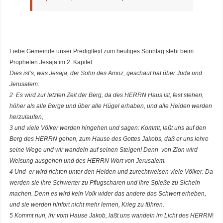
Liebe Gemeinde unser Predigttext zum heutiges Sonntag steht beim
Propheten Jesaja im 2. Kapitel:
Dies ist’s, was Jesaja, der Sohn des Amoz, geschaut hat über Juda und
Jerusalem:
2 Es wird zur letzten Zeit der Berg, da des HERRN Haus ist, fest stehen,
höher als alle Berge und über alle Hügel erhaben, und alle Heiden werden
herzulaufen,
3 und viele Völker werden hingehen und sagen: Kommt, laßt uns auf den
Berg des HERRN gehen, zum Hause des Gottes Jakobs, daß er uns lehre
seine Wege und wir wandeln auf seinen Steigen! Denn von Zion wird
Weisung ausgehen und des HERRN Wort von Jerusalem.
4 Und er wird richten unter den Heiden und zurechtweisen viele Völker. Da
werden sie ihre Schwerter zu Pflugscharen und ihre Spieße zu Sicheln
machen. Denn es wird kein Volk wider das andere das Schwert erheben,
und sie werden hinfort nicht mehr lernen, Krieg zu führen.
5 Kommt nun, ihr vom Hause Jakob, laßt uns wandeln im Licht des HERRN
!