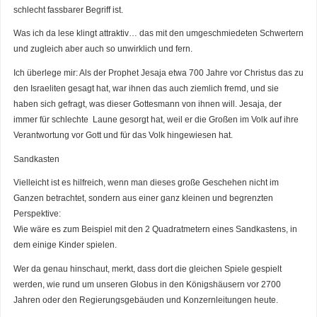
schlecht fassbarer Begriff ist.
Was ich da lese klingt attraktiv… das mit den umgeschmiedeten Schwertern
und zugleich aber auch so unwirklich und fern.
Ich überlege mir: Als der Prophet Jesaja etwa 700 Jahre vor Christus das zu
den Israeliten gesagt hat, war ihnen das auch ziemlich fremd, und sie
haben sich gefragt, was dieser Gottesmann von ihnen will. Jesaja, der
immer für schlechte Laune gesorgt hat, weil er die Großen im Volk auf ihre
Verantwortung vor Gott und für das Volk hingewiesen hat.
Sandkasten
Vielleicht ist es hilfreich, wenn man dieses große Geschehen nicht im
Ganzen betrachtet, sondern aus einer ganz kleinen und begrenzten
Perspektive:
Wie wäre es zum Beispiel mit den 2 Quadratmetern eines Sandkastens, in
dem einige Kinder spielen.
Wer da genau hinschaut, merkt, dass dort die gleichen Spiele gespielt
werden, wie rund um unseren Globus in den Königshäusern vor 2700
Jahren oder den Regierungsgebäuden und Konzernleitungen heute.