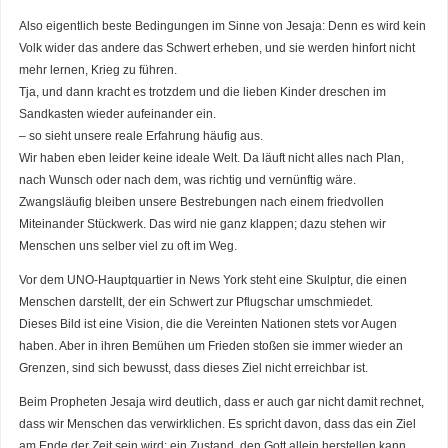
Also eigentlich beste Bedingungen im Sinne von Jesaja: Denn es wird kein
Volk wider das andere das Schwert erheben, und sie werden hinfort nicht
mehr lernen, Krieg zu führen.
Tja, und dann kracht es trotzdem und die lieben Kinder dreschen im
Sandkasten wieder aufeinander ein.
– so sieht unsere reale Erfahrung häufig aus.
Wir haben eben leider keine ideale Welt. Da läuft nicht alles nach Plan,
nach Wunsch oder nach dem, was richtig und vernünftig wäre.
Zwangsläufig bleiben unsere Bestrebungen nach einem friedvollen
Miteinander Stückwerk. Das wird nie ganz klappen; dazu stehen wir
Menschen uns selber viel zu oft im Weg.
Vor dem UNO-Hauptquartier in News York steht eine Skulptur, die einen
Menschen darstellt, der ein Schwert zur Pflugschar umschmiedet.
Dieses Bild ist eine Vision, die die Vereinten Nationen stets vor Augen
haben. Aber in ihren Bemühen um Frieden stoßen sie immer wieder an
Grenzen, sind sich bewusst, dass dieses Ziel nicht erreichbar ist.
Beim Propheten Jesaja wird deutlich, dass er auch gar nicht damit rechnet,
dass wir Menschen das verwirklichen. Es spricht davon, dass das ein Ziel
am Ende der Zeit sein wird; ein Zustand, den Gott allein herstellen kann