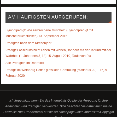
AM HÄUFIGSTEN AUFGERUFEN:
Symbolpedigt: Wie zerbrochene Muscheln (Symbolpredigt mit
Muschelbruchstücken) 13. September 2015
Predigten nach dem Kirchenjahr
Predigt: Lasset uns nicht lieben mit Worten, sondern mit der Tat und mit der
Wahrheit (1. Johannes 3, 18) 15. August 2010, Taufe von Pia
Alle Predigten im Überblick
Predigt: Im Weinberg Gottes gibts kein Controlling (Matthäus 20, 1-16) 9.
Februar 2020
Ich freue mich, wenn Sie das Internet als Quelle der Anregung für ihre
Andachten und Predigten verwenden. Bitte beachten Sie dabei auch meine
Hinweise zum Urheberrecht auf dieser Homepage unter Impressum/Copyright