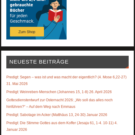
NEUESTE BEITRÄGE
Predigt: Segen – was ist und was macht der eigentlich? (4. Mose 6,22-27)
31. Mai 2026
Predigt: Weinreben-Menschen (Johannes 15, 1-8) 26. April 2026
Gottesdienstentwurf zur Osternacht 2026: „Wo soll das alles noch
hinführen?“ – Auf dem Weg nach Emmaus
Predigt: Sabotage im Acker (Matthäus 13, 24-30) Januar 2026
Predigt: Die Stimme Gottes aus dem Koffer (Jesaja 61, 1-4. 10-11) 4.
Januar 2026