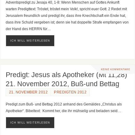
Adventspredigt zu Jesaja 40, 1-8: Wenn Menschen auf Gottes Ankunft
warten Predigttext: Tröstet, tröstet mein Volk!, spricht euer Gott. 2 Redet mit
Jerusalem freundlich und predigt ihr, dass ihre Knechtschaft ein Ende hat,
dass ihre Schuld vergeben ist; denn sie hat doppelte Strafe empfangen von
der Hand des HERRN für…
ICH WILL WEITERLESEN
KEINE KOMMENTARE
Predigt: Jesus als Apotheker (Mt 11,28)
21. November 2012, Buß-und Bettag
21. NOVEMBER 2012
PREDIGTEN 2012
Predigt zum Buß- und Bettag 2012 anhand des Gemäldes „Christus als
Apotheker“. Bibeltext: Kommt her, die ihr mühselig und beladen seid…
ICH WILL WEITERLESEN