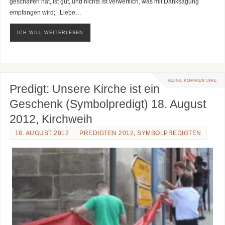
geschaffen hat, ist gut, und nichts ist verwerflich, was mit Danksagung
empfangen wird; Liebe…
ICH WILL WEITERLESEN
KEINE KOMMENTARE
Predigt: Unsere Kirche ist ein
Geschenk (Symbolpredigt) 18. August
2012, Kirchweih
18. AUGUST 2012
PREDIGTEN 2012
,
SYMBOLPREDIGTEN