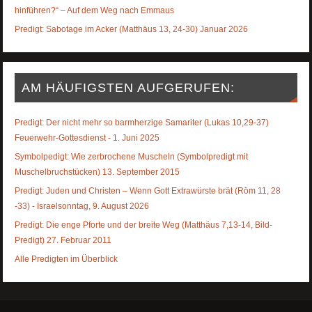
hinführen?“ – Auf dem Weg nach Emmaus
Predigt: Sabotage im Acker (Matthäus 13, 24-30) Januar 2026
AM HÄUFIGSTEN AUFGERUFEN:
Predigt: Der nicht mehr so barmherzige Samariter (Lukas 10,29-37)
Feuerwehr-Gottesdienst - 1. Juni 2025
Symbolpedigt: Wie zerbrochene Muscheln (Symbolpredigt mit
Muschelbruchstücken) 13. September 2015
Predigt: Juden und Christen – Wenn Gott Extrawürste brät (Röm 11, 28
-33) - Israelsonntag, 9. August 2026
Predigt: Die enge Pforte und der breite Weg (Matthäus 7,13-14, Bild-
Predigt) 27. Februar 2011
Alle Predigten im Überblick