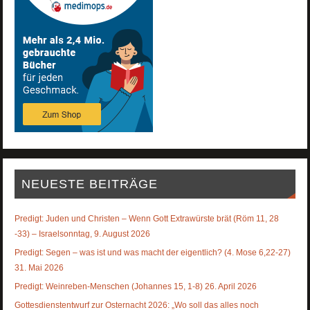
NEUESTE BEITRÄGE
Predigt: Juden und Christen – Wenn Gott Extrawürste brät (Röm 11, 28
-33) – Israelsonntag, 9. August 2026
Predigt: Segen – was ist und was macht der eigentlich? (4. Mose 6,22-27)
31. Mai 2026
Predigt: Weinreben-Menschen (Johannes 15, 1-8) 26. April 2026
Gottesdienstentwurf zur Osternacht 2026: „Wo soll das alles noch