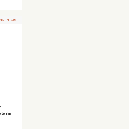
OMMENTARE
s
lte ihn