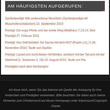
AM HÄUFIGSTEN AUFGERUFEN:
Symbolpedigt: Wie zerbrochene Muscheln (Symbolpredigt mit
Muschelbruchstücken) 13. September 2015
Predigt: Die enge Pforte und der breite Weg (Matthäus 7,13-14, Bild-
Predigt) 27. Februar 2011
Predigt: Von Gott behütet: Sie Sache mit dem HUT (Psalm 121,7) 28.
November 2010, Taufe von Sophie
Predigt: Lasset uns nicht lieben mit Worten, sondern mit der Tat und mit der
Wahrheit (1. Johannes 3, 18) 15. August 2010, Taufe von Pia
Predigten nach dem Kirchenjahr
Ich freue mich, wenn Sie das Internet als Quelle der Anregung für ihre
Andachten und Predigten verwenden. Bitte beachten Sie dabei auch meine
Hinweise zum Urheberrecht auf dieser Homepage unter Impressum/Copyright
- Danke