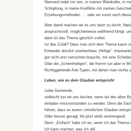
Niemand redet mir rein, in meinen Weinkeller, in 
Schöpfung, in meine Konflikte mit meinen Geschwi
Erziehungsmethoden …. oder wo sonst noch dieser
Aber damit machen wir es uns dann zu leicht. Natürli
anspruchsvoll, möglicherweise weltfremd klingt; und
dann ist das Thema gänzlich vorbei.
Ist das Zufall? Dass man sich dem Thema kaum n
Entweder absolut unantastbare „Heilige”, imposant
gar nicht erst versuchen brauche, mir eine Scheib
Oder die „Scheinheiligen”, die fromm tun aber in 
Richtiggehende Anti-Typen, mit denen man nichts 
Leben, wie es dem Glauben entspricht
Liebe Gemeinde,
vielleicht tun wir uns leichter, wenn wir den alten B
einladen missverstanden zu werden. Denn die Sache
führen, dass es eurem christlichen Glauben entspric
Oder besser gesagt: Ab jetzt wirds anstrengend.
Denn: „Einfach” habe ich es, wenn ich das Thema 
ich kann machen, was ich will.