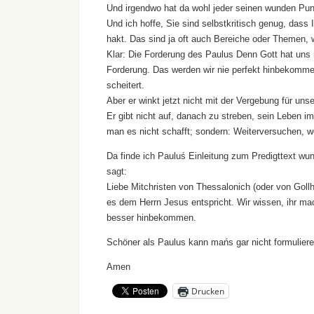
Und irgendwo hat da wohl jeder seinen wunden Pun
Und ich hoffe, Sie sind selbstkritisch genug, das
hakt. Das sind ja oft auch Bereiche oder Themen,
Klar: Die Forderung des Paulus Denn Gott hat uns ni
Forderung. Das werden wir nie perfekt hinbekommen
scheitert.
Aber er winkt jetzt nicht mit der Vergebung für uns
Er gibt nicht auf, danach zu streben, sein Leben i
man es nicht schafft; sondern: Weiterversuchen, we
Da finde ich Pauluś Einleitung zum Predigttext wu
sagt:
Liebe Mitchristen von Thessalonich (oder von Gollh
es dem Herrn Jesus entspricht. Wir wissen, ihr mac
besser hinbekommen.
Schöner als Paulus kann mańs gar nicht formulier
Amen
Drucken