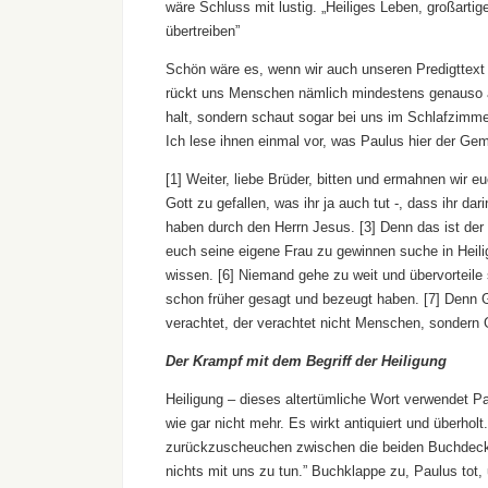
wäre Schluss mit lustig. „Heiliges Leben, großartig
übertreiben”
Schön wäre es, wenn wir auch unseren Predigttext
rückt uns Menschen nämlich mindestens genauso au
halt, sondern schaut sogar bei uns im Schlafzimme
Ich lese ihnen einmal vor, was Paulus hier der Gem
[1] Weiter, liebe Brüder, bitten und ermahnen wir e
Gott zu gefallen, was ihr ja auch tut -, dass ihr 
haben durch den Herrn Jesus. [3] Denn das ist der 
euch seine eigene Frau zu gewinnen suche in Heiligk
wissen. [6] Niemand gehe zu weit und übervorteile s
schon früher gesagt und bezeugt haben. [7] Denn Go
verachtet, der verachtet nicht Menschen, sondern Go
Der Krampf mit dem Begriff der Heiligung
Heiligung – dieses altertümliche Wort verwendet P
wie gar nicht mehr. Es wirkt antiquiert und überhol
zurückzuscheuchen zwischen die beiden Buchdeckel 
nichts mit uns zu tun.” Buchklappe zu, Paulus tot