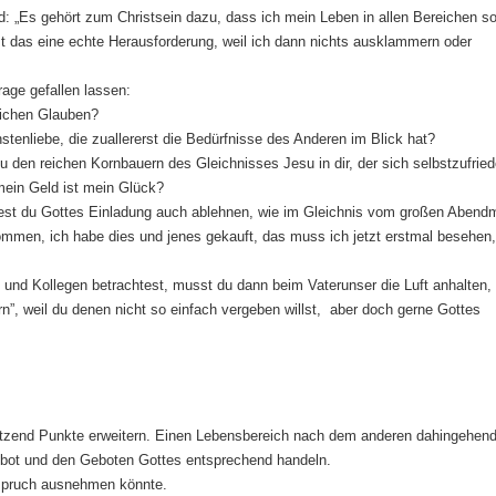
d: „Es gehört zum Christsein dazu, dass ich mein Leben in allen Bereichen s
st das eine echte Herausforderung, weil ich dann nichts ausklammern oder
age gefallen lassen:
tlichen Glauben?
stenliebe, die zuallererst die Bedürfnisse des Anderen im Blick hat?
 den reichen Kornbauern des Gleichnisses Jesu in dir, der sich selbstzufrie
mein Geld ist mein Glück?
est du Gottes Einladung auch ablehnen, wie im Gleichnis vom großen Abend
ommen, ich habe dies und jenes gekauft, das muss ich jetzt erstmal besehen,
 und Kollegen betrachtest, musst du dann beim Vaterunser die Luft anhalten,
n”, weil du denen nicht so einfach vergeben willst, aber doch gerne Gottes
Dutzend Punkte erweitern. Einen Lebensbereich nach dem anderen dahingehen
ebot und den Geboten Gottes entsprechend handeln.
nspruch ausnehmen könnte.