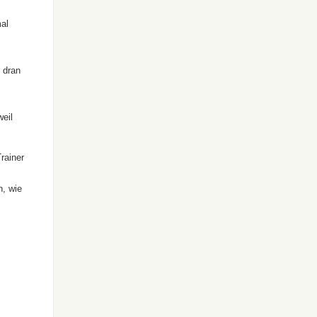
mal
 dran
weil
rainer
n, wie