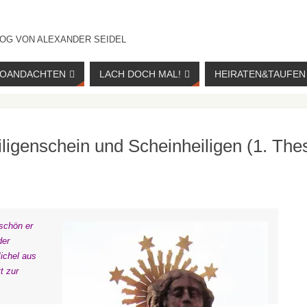
OG VON ALEXANDER SEIDEL
IOANDACHTEN
LACH DOCH MAL!
HEIRATEN&TAUFEN
eiligenschein und Scheinheiligen (1. The
 schön er
der
ichel aus
tt zur