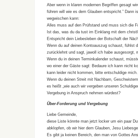
Aber wenn in klaren modernen Begriffen gesagt wir
führen will wie es dem Glauben entspricht.” Dann i
wegwischen kann:
Alles muss auf den Prüfstand und muss sich die Fr
Ist das, was du da tust im Einklang mit dem chris
Entspricht dein Liebesleben der Botschaft der Näch
Wenn du auf deinen Kontoauszug schaust, fühlst du
zurücklehnt und sagt, jawoll ich habe ausgesorgt, 
Wenn du in deinen Terminkalender schaust, müsst
wo einer der Gäste sagt: Bedaure ich kann nicht k
kann leider nicht kommen, bitte entschuldige mich.
Wenn du deinen Streit mit Nachbarn, Geschwistern
es heißt „wie auch wir vergeben unseren Schuldiger
Vergebung in Anspruch nehmen würdest?
Über-Forderung und Vergebung
Liebe Gemeinde,
diese Liste könnte man jetzt locker um ein paar 
abklopfen, ob wir hier dem Glauben, Jesu Liebesg
Es gibt ja keinen Bereich, den man von Gottes A