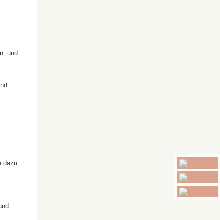
an, und
und
ch dazu
und