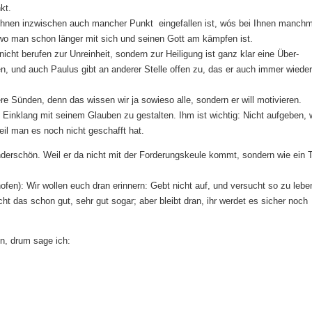
kt.
s Ihnen inzwischen auch mancher Punkt eingefallen ist, wós bei Ihnen manch
 wo man schon länger mit sich und seinen Gott am kämpfen ist.
cht berufen zur Unreinheit, sondern zur Heiligung ist ganz klar eine Über-
, und auch Paulus gibt an anderer Stelle offen zu, das er auch immer wieder
ere Sünden, denn das wissen wir ja sowieso alle, sondern er will motivieren.
m Einklang mit seinem Glauben zu gestalten. Ihm ist wichtig: Nicht aufgeben, 
il man es noch nicht geschafft hat.
nderschön. Weil er da nicht mit der Forderungskeule kommt, sondern wie ein T
ofen): Wir wollen euch dran erinnern: Gebt nicht auf, und versucht so zu lebe
ht das schon gut, sehr gut sogar; aber bleibt dran, ihr werdet es sicher noch
en, drum sage ich: