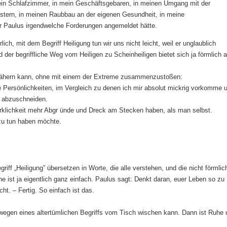
mein Schlafzimmer, in mein Geschäftsgebaren, in meinen Umgang mit der
stern, in meinen Raubbau an der eigenen Gesundheit, in meine
 Paulus irgendwelche Forderungen angemeldet hätte.
ch, mit dem Begriff Heiligung tun wir uns nicht leicht, weil er unglaublich
 der begriffliche Weg vom Heiligen zu Scheinheiligen bietet sich ja förmlich 
ähern kann, ohne mit einem der Extreme zusammenzustoßen:
e Persönlichkeiten, im Vergleich zu denen ich mir absolut mickrig vorkomme 
e abzuschneiden.
Wirklichkeit mehr Abgr ünde und Dreck am Stecken haben, als man selbst.
zu tun haben möchte.
egriff „Heiligung” übersetzen in Worte, die alle verstehen, und die nicht förmli
 ist ja eigentlich ganz einfach. Paulus sagt: Denkt daran, euer Leben so zu
ht. – Fertig. So einfach ist das.
wegen eines altertümlichen Begriffs vom Tisch wischen kann. Dann ist Ruhe 