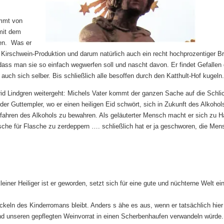
mmt von
 mit dem
ben. Was er
s Kirschwein-Produktion und darum natürlich auch ein recht hochprozentiger Br
dass man sie so einfach wegwerfen soll und nascht davon. Er findet Gefallen
auch sich selber. Bis schließlich alle besoffen durch den Katthult-Hof kugeln.
id Lindgren weitergeht: Michels Vater kommt der ganzen Sache auf die Schli
r Guttempler, wo er einen heiligen Eid schwört, sich in Zukunft des Alkohol
efahren des Alkohols zu bewahren. Als geläuterter Mensch macht er sich zu 
sche für Flasche zu zerdeppern …. schließlich hat er ja geschworen, die Me
leiner Heiliger ist er geworden, setzt sich für eine gute und nüchterne Welt ein
eln des Kinderromans bleibt. Anders s ähe es aus, wenn er tatsächlich hier
 und unseren gepflegten Weinvorrat in einen Scherbenhaufen verwandeln würde