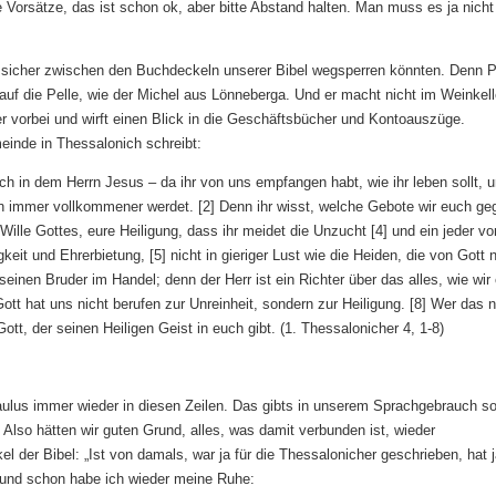
e Vorsätze, das ist schon ok, aber bitte Abstand halten. Man muss es ja nicht
 sicher zwischen den Buchdeckeln unserer Bibel wegsperren könnten. Denn 
f die Pelle, wie der Michel aus Lönneberga. Und er macht nicht im Weinkell
r vorbei und wirft einen Blick in die Geschäftsbücher und Kontoauszüge.
einde in Thessalonich schreibt:
uch in dem Herrn Jesus – da ihr von uns empfangen habt, wie ihr leben sollt, 
darin immer vollkommener werdet. [2] Denn ihr wisst, welche Gebote wir euch g
Wille Gottes, eure Heiligung, dass ihr meidet die Unzucht [4] und ein jeder vo
eit und Ehrerbietung, [5] nicht in gieriger Lust wie die Heiden, die von Gott 
einen Bruder im Handel; denn der Herr ist ein Richter über das alles, wie wir
tt hat uns nicht berufen zur Unreinheit, sondern zur Heiligung. [8] Wer das 
tt, der seinen Heiligen Geist in euch gibt. (1. Thessalonicher 4, 1-8)
aulus immer wieder in diesen Zeilen. Das gibts in unserem Sprachgebrauch so
t. Also hätten wir guten Grund, alles, was damit verbunden ist, wieder
der Bibel: „Ist von damals, war ja für die Thessalonicher geschrieben, hat 
, und schon habe ich wieder meine Ruhe: