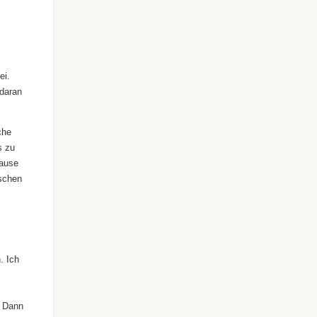
ei.
 daran
che
s zu
Hause
nschen
. Ich
. Dann