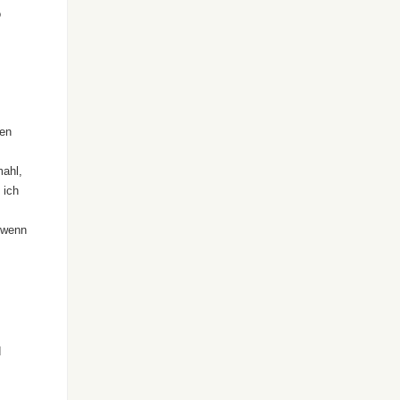
o
den
mahl,
 ich
 wenn
d