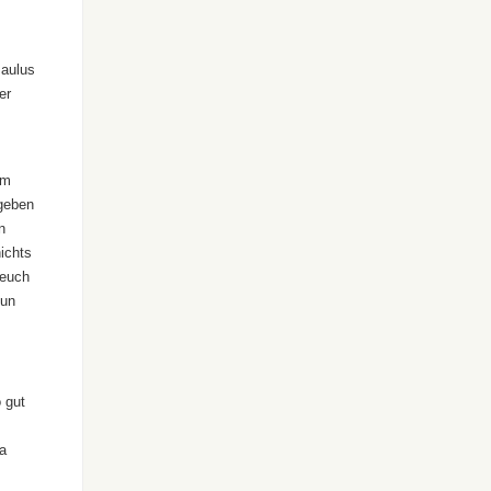
Paulus
er
um
egeben
n
nichts
 euch
nun
 gut
ja