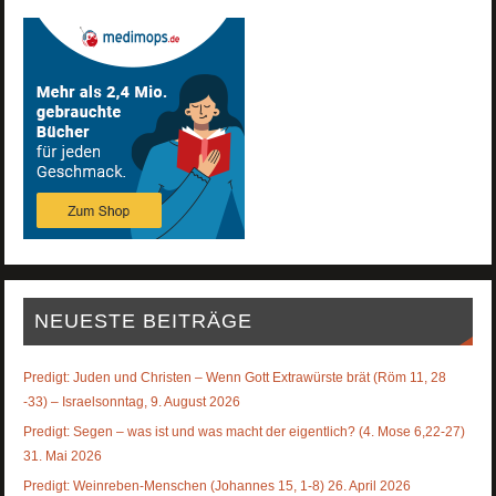
NEUESTE BEITRÄGE
Predigt: Juden und Christen – Wenn Gott Extrawürste brät (Röm 11, 28
-33) – Israelsonntag, 9. August 2026
Predigt: Segen – was ist und was macht der eigentlich? (4. Mose 6,22-27)
31. Mai 2026
Predigt: Weinreben-Menschen (Johannes 15, 1-8) 26. April 2026