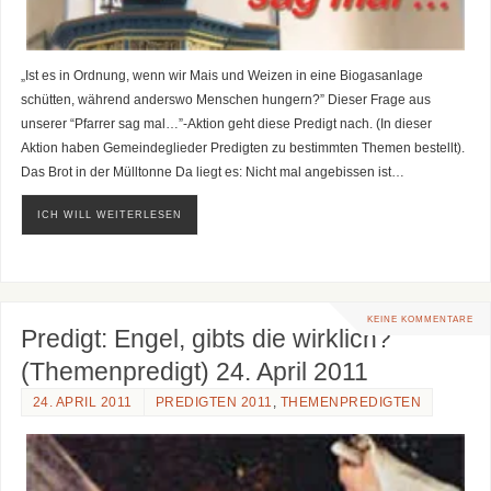
„Ist es in Ordnung, wenn wir Mais und Weizen in eine Biogasanlage
schütten, während anderswo Menschen hungern?” Dieser Frage aus
unserer “Pfarrer sag mal…”-Aktion geht diese Predigt nach. (In dieser
Aktion haben Gemeindeglieder Predigten zu bestimmten Themen bestellt).
Das Brot in der Mülltonne Da liegt es: Nicht mal angebissen ist…
ICH WILL WEITERLESEN
KEINE KOMMENTARE
Predigt: Engel, gibts die wirklich?
(Themenpredigt) 24. April 2011
24. APRIL 2011
PREDIGTEN 2011
,
THEMENPREDIGTEN