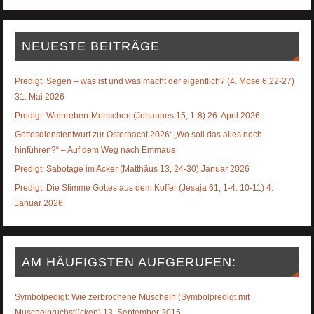
NEUESTE BEITRÄGE
Predigt: Segen – was ist und was macht der eigentlich? (4. Mose 6,22-27)
31. Mai 2026
Predigt: Weinreben-Menschen (Johannes 15, 1-8) 26. April 2026
Gottesdienstentwurf zur Osternacht 2026: „Wo soll das alles noch
hinführen?“ – Auf dem Weg nach Emmaus
Predigt: Sabotage im Acker (Matthäus 13, 24-30) Januar 2026
Predigt: Die Stimme Gottes aus dem Koffer (Jesaja 61, 1-4. 10-11) 4.
Januar 2026
AM HÄUFIGSTEN AUFGERUFEN:
Symbolpedigt: Wie zerbrochene Muscheln (Symbolpredigt mit
Muschelbruchstücken) 13. September 2015