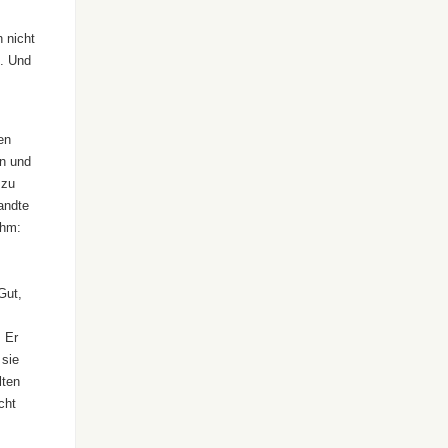
 nicht
s. Und
en
en und
 zu
wandte
ihm:
Gut,
. Er
 sie
lten
cht