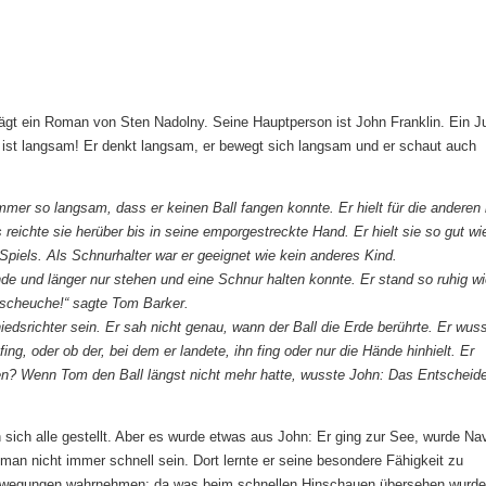
rägt ein Roman von Sten Nadolny. Seine Hauptperson ist John Franklin. Ein J
 ist langsam! Er denkt langsam, er bewegt sich langsam und er schaut auch
mmer so langsam, dass er keinen Ball fangen konnte. Er hielt für die anderen
reichte sie herüber bis in seine emporgestreckte Hand. Er hielt sie so gut wi
iels. Als Schnurhalter war er geeignet wie kein anderes Kind.
nde und länger nur stehen und eine Schnur halten konnte. Er stand so ruhig wi
lscheuche!“ sagte Tom Barker.
iedsrichter sein. Er sah nicht genau, wann der Ball die Erde berührte. Er wus
fing, oder ob der, bei dem er landete, ihn fing oder nur die Hände hinhielt. Er
n? Wenn Tom den Ball längst nicht mehr hatte, wusste John: Das Entscheid
ich alle gestellt. Aber es wurde etwas aus John: Er ging zur See, wurde Nav
man nicht immer schnell sein. Dort lernte er seine besondere Fähigkeit zu
Bewegungen wahrnehmen; da was beim schnellen Hinschauen übersehen wurde