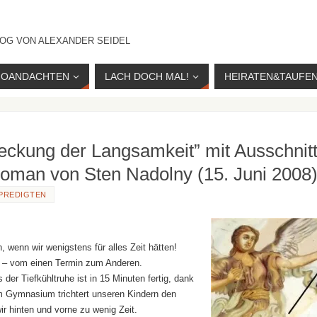
OG VON ALEXANDER SEIDEL
IOANDACHTEN
LACH DOCH MAL!
HEIRATEN&TAUFE
ckung der Langsamkeit” mit Ausschnit
oman von Sten Nadolny (15. Juni 2008
PREDIGTEN
, wenn wir wenigstens für alles Zeit hätten!
zt – vom einen Termin zum Anderen.
der Tiefkühltruhe ist in 15 Minuten fertig, dank
im Gymnasium trichtert unseren Kindern den
ir hinten und vorne zu wenig Zeit.