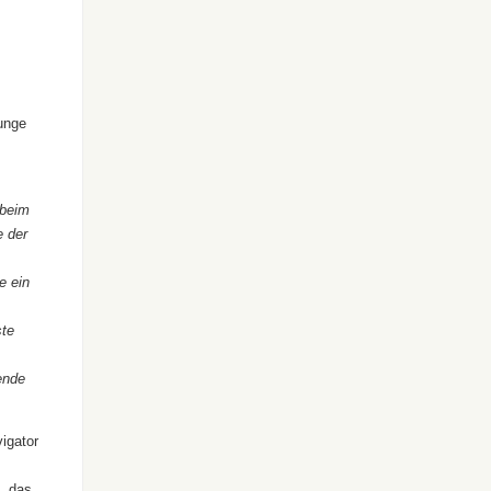
unge
 beim
e der
e ein
ste
ende
igator
, das