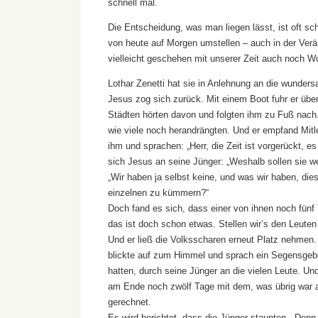
schnell mal.
Die Entscheidung, was man liegen lässt, ist oft sc
von heute auf Morgen umstellen – auch in der Verä
vielleicht geschehen mit unserer Zeit auch noch W
Lothar Zenetti hat sie in Anlehnung an die wunder
Jesus zog sich zurück. Mit einem Boot fuhr er übe
Städten hörten davon und folgten ihm zu Fuß nach
wie viele noch herandrängten. Und er empfand Mitle
ihm und sprachen: „Herr, die Zeit ist vorgerückt, e
sich Jesus an seine Jünger: „Weshalb sollen sie w
„Wir haben ja selbst keine, und was wir haben, di
einzelnen zu kümmern?“
Doch fand es sich, dass einer von ihnen noch fünf 
das ist doch schon etwas. Stellen wir’s den Leuten
Und er ließ die Volksscharen erneut Platz nehmen. 
blickte auf zum Himmel und sprach ein Segensgebet.
hatten, durch seine Jünger an die vielen Leute. Und 
am Ende noch zwölf Tage mit dem, was übrig war an
gerechnet.
Es wird berichtet, dass die Jünger staunten. Denn