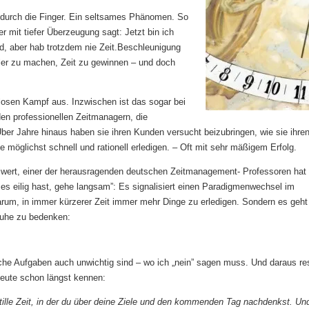
s durch die Finger. Ein seltsames Phänomen. So
r mit tiefer Überzeugung sagt: Jetzt bin ich
rd, aber hab trotzdem nie Zeit.Beschleunigung
ller zu machen, Zeit zu gewinnen – und doch
slosen Kampf aus. Inzwischen ist das sogar bei
n professionellen Zeitmanagern, die
er Jahre hinaus haben sie ihren Kunden versucht beizubringen, wie sie ihre
e möglichst schnell und rationell erledigen. – Oft mit sehr mäßigem Erfolg.
eiwert, einer der herausragenden deutschen Zeitmanagement- Professoren hat
 es eilig hast, gehe langsam”: Es signalisiert einen Paradigmenwechsel im
um, in immer kürzerer Zeit immer mehr Dinge zu erledigen. Sondern es geht
Ruhe zu bedenken:
che Aufgaben auch unwichtig sind – wo ich „nein” sagen muss. Und daraus res
Leute schon längst kennen:
 stille Zeit, in der du über deine Ziele und den kommenden Tag nachdenkst. Un