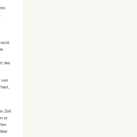
ren,
,
nicht
te
zt das
z von
 hast,
s Zeit
en er
rfen.
ndwie