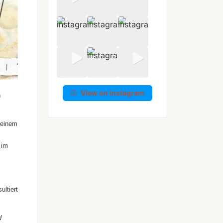
View on Instagram
n
 einem
 im
ultiert
d