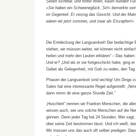
Seilen sichtbar, und hinter ihnen, kaum hundert Fu
»Sie haben ein Schweineglück, Sir!« bemerkte sein
im Gegenteil. Er verzog das Gesicht. Und der Matr
wären wir jetzt sonstwo, und zwar als Eiszapfen!«
Die Entdeckung der Langsamkeit! Der bedächtige B
stehen, wir müssen weiter, wir können nicht einfa
heilen und mehr den Leuten erklären” – Das haben 
Und er? „Und als er sie fortgeschickt hatte, ging 
Gebet als Gelegenheit, mit Gott zu reden, den Tag
Phasen der Langsamkeit sind wichtig! Um Dinge zu
Sales hat eine interessante Regel aufgestellt: „Ni
dann nimm dir eine ganze Stunde Zeit.”
„Huschlert” nennen wir Franken Menschen, die alles
wissen auch, wie uns solche Menschen auf die Ner
gönnen. Denn jeder Tag hat 24 Stunden. Wer sagt, e
über seine Zeit bestimmen lässt. Und ich weiß, das
Wir müssen uns das auch oft selber predigen: Dass 