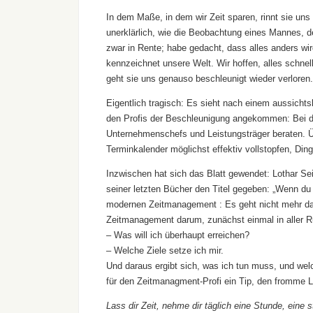
In dem Maße, in dem wir Zeit sparen, rinnt sie un
unerklärlich, wie die Beobachtung eines Mannes, de
zwar in Rente; habe gedacht, dass alles anders wi
kennzeichnet unsere Welt. Wir hoffen, alles schne
geht sie uns genauso beschleunigt wieder verloren.
Eigentlich tragisch: Es sieht nach einem aussicht
den Profis der Beschleunigung angekommen: Bei de
Unternehmenschefs und Leistungsträger beraten. Üb
Terminkalender möglichst effektiv vollstopfen, Ding
Inzwischen hat sich das Blatt gewendet: Lothar S
seiner letzten Bücher den Titel gegeben: „Wenn du
modernen Zeitmanagement : Es geht nicht mehr dar
Zeitmanagement darum, zunächst einmal in aller 
– Was will ich überhaupt erreichen?
– Welche Ziele setze ich mir.
Und daraus ergibt sich, was ich tun muss, und wel
für den Zeitmanagment-Profi ein Tip, den fromme 
Lass dir Zeit, nehme dir täglich eine Stunde, eine