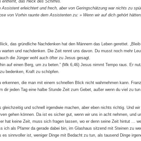
ß entfernt, das Heck des Schiffes.
 Assistent erleichtert und frech, aber von Geringschätzung war nichts zu spü
ose von Vorhin raunte dem Assistenten zu: » Wenn wir auf dich gehört hätten
lick, das gründliche Nachdenken hat den Männern das Leben gerettet. „Bleib 
ch warten und nachdenken. Die Zeit rennt uns davon. Du musst noch mehr Leu
auch die Jünger wohl auch öfter zu Jesus gesagt.
er hin auf einen Berg, um zu beten.” (Mk 6,46) Jesus nimmt Tempo raus. Er nut
 zu bedenken, Kraft zu schöpfen.
 erkennen, die man mit einem schnellen Blick nicht wahrnehmen kann. Fran
mm dir jeden Tag eine halbe Stunde Zeit zum Gebet, außer wenn du viel zu tun
 gleichzeitig und schnell irgendwie machen, aber eben nichts richtig. Und wir
ven gehen können. Da ist es sicher gut, wenn wir uns in acht nehmen, und un
r hat keine Zeit, muss sich fragen lassen, wo er denn seine Zeit hintut … w
s ich als Pfarrer da gerade dabei bin, im Glashaus sitzend mit Steinen zu we
es sinnvoller ist, weniger Dinge mit Bedacht zu tun, als tausend Dinge irge