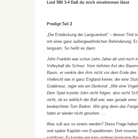
Lied 580 3-4 Daß du mich einstimmen lässt
Predigt Teil 2
„Die Entdeckung der Langsamkeit” – diesen Titel t
mit einer ganz außergewöhnlichen Behinderung: Er
langsam. So heißt es darin:
John Franklin war schon zehn Jahre alt und noch i
Volleyball die Schnur. Vom tiefsten Ast des Baums 
Baum, er senkte den Arm nicht vor dem Ende des Sp
Vielleicht war in ganz England keiner, der eine Stu
Grabkreuz, ragte wie ein Denkmal. „Wie eine Voge
Dem Spiel konnte John nicht folgen, also nicht Sch
nicht, ob es wirklich der Ball war, was gerade einer 
beobachtete Tom Barker. Wie ging denn das Fange
hatte er wieder nicht gesehen. …
Was soll aus so einem werden? Diese Frage haben s
und später Kapitän von Expeditionen. Dort musste 
schätzen: Er konnte wie kein anderer langsame 