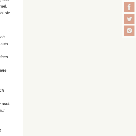
mel.
hl sie
sch
 sein
einen
nete
ich
e auch
auf
t