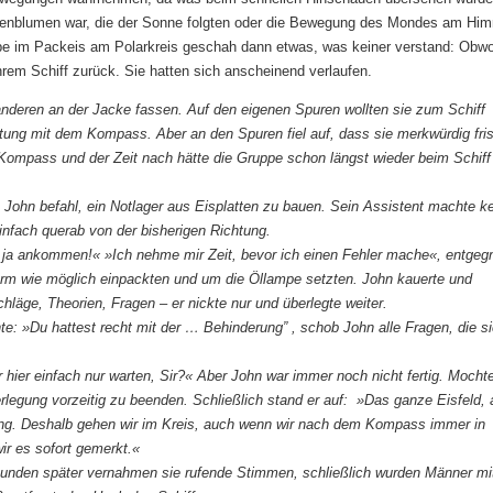
enblumen war, die der Sonne folgten oder die Bewegung des Mondes am Him
pe im Packeis am Polarkreis geschah dann etwas, was keiner verstand: Obwo
em Schiff zurück. Sie hatten sich anscheinend verlaufen.
nderen an der Jacke fassen. Auf den eigenen Spuren wollten sie zum Schiff
chtung mit dem Kompass. Aber an den Spuren fiel auf, dass sie merkwürdig fri
ompass und der Zeit nach hätte die Gruppe schon längst wieder beim Schiff
n. John befahl, ein Notlager aus Eisplatten zu bauen. Sein Assistent machte k
infach querab von der bisherigen Richtung.
 ja ankommen!« »Ich nehme mir Zeit, bevor ich einen Fehler mache«, entgeg
 warm wie möglich einpackten und um die Öllampe setzten. John kauerte und
läge, Theorien, Fragen – er nickte nur und überlegte weiter.
te: »Du hattest recht mit der … Behinderung” , schob John alle Fragen, die s
ir hier einfach nur warten, Sir?« Aber John war immer noch nicht fertig. Mocht
rlegung vorzeitig zu beenden. Schließlich stand er auf: »Das ganze Eisfeld, 
ösung. Deshalb gehen wir im Kreis, auch wenn wir nach dem Kompass immer in
ir es sofort gemerkt.«
tunden später vernahmen sie rufende Stimmen, schließlich wurden Männer mi