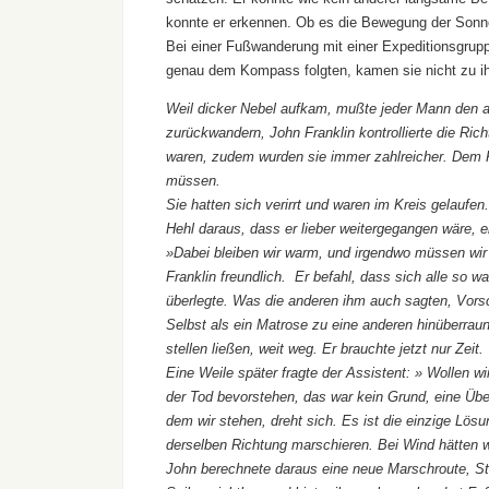
konnte er erkennen. Ob es die Bewegung der Sonn
Bei einer Fußwanderung mit einer Expeditionsgrup
genau dem Kompass folgten, kamen sie nicht zu ihr
Weil dicker Nebel aufkam, mußte jeder Mann den a
zurückwandern, John Franklin kontrollierte die Ri
waren, zudem wurden sie immer zahlreicher. Dem K
müssen.
Sie hatten sich verirrt und waren im Kreis gelaufe
Hehl daraus, dass er lieber weitergegangen wäre, e
»Dabei bleiben wir warm, und irgendwo müssen wir
Franklin freundlich. Er befahl, dass sich alle so
überlegte. Was die anderen ihm auch sagten, Vorsch
Selbst als ein Matrose zu eine anderen hinüberraun
stellen ließen, weit weg. Er brauchte jetzt nur Zeit.
Eine Weile später fragte der Assistent: » Wollen w
der Tod bevorstehen, das war kein Grund, eine Übe
dem wir stehen, dreht sich. Es ist die einzige L
derselben Richtung marschieren. Bei Wind hätten w
John berechnete daraus eine neue Marschroute, S