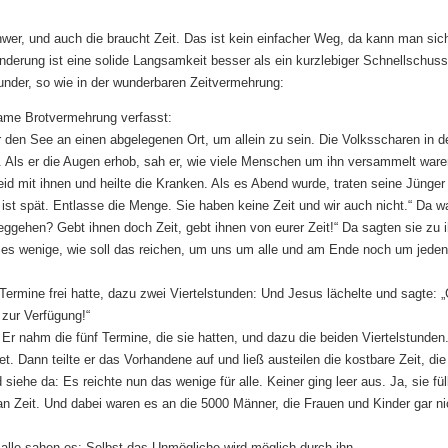
hwer, und auch die braucht Zeit. Das ist kein einfacher Weg, da kann man sich
nderung ist eine solide Langsamkeit besser als ein kurzlebiger Schnellschus
under, so wie in der wunderbaren Zeitvermehrung:
same Brotvermehrung verfasst:
r den See an einen abgelegenen Ort, um allein zu sein. Die Volksscharen in d
. Als er die Augen erhob, sah er, wie viele Menschen um ihn versammelt war
id mit ihnen und heilte die Kranken. Als es Abend wurde, traten seine Jünger
s ist spät. Entlasse die Menge. Sie haben keine Zeit und wir auch nicht.“ Da 
eggehen? Gebt ihnen doch Zeit, gebt ihnen von eurer Zeit!“ Da sagten sie zu 
eses wenige, wie soll das reichen, um uns um alle und am Ende noch um jeden
Termine frei hatte, dazu zwei Viertelstunden: Und Jesus lächelte und sagte: „
 zur Verfügung!“
Er nahm die fünf Termine, die sie hatten, und dazu die beiden Viertelstunden
 Dann teilte er das Vorhandene auf und ließ austeilen die kostbare Zeit, die
siehe da: Es reichte nun das wenige für alle. Keiner ging leer aus. Ja, sie fül
 Zeit. Und dabei waren es an die 5000 Männer, die Frauen und Kinder gar ni
 alle sahen es: Selbst das Unmögliche wird möglich durch ihn.