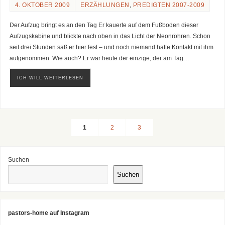
4. OKTOBER 2009
ERZÄHLUNGEN
,
PREDIGTEN 2007-2009
Der Aufzug bringt es an den Tag Er kauerte auf dem Fußboden dieser
Aufzugskabine und blickte nach oben in das Licht der Neonröhren. Schon
seit drei Stunden saß er hier fest – und noch niemand hatte Kontakt mit ihm
aufgenommen. Wie auch? Er war heute der einzige, der am Tag…
ICH WILL WEITERLESEN
1
2
3
Suchen
Suchen
pastors-home auf Instagram