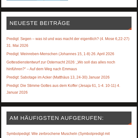
NEUESTE BEITRÄGE
Predigt: Segen – was ist und was macht der eigentlich? (4. Mose 6,22-27)
31. Mai 2026
Predigt: Weinreben-Menschen (Johannes 15, 1-8) 26. April 2026
Gottesdienstentwurf zur Osternacht 2026: „Wo soll das alles noch
hinführen?“ – Auf dem Weg nach Emmaus
Predigt: Sabotage im Acker (Matthäus 13, 24-30) Januar 2026
Predigt: Die Stimme Gottes aus dem Koffer (Jesaja 61, 1-4. 10-11) 4.
Januar 2026
AM HÄUFIGSTEN AUFGERUFEN:
Symbolpedigt: Wie zerbrochene Muscheln (Symbolpredigt mit