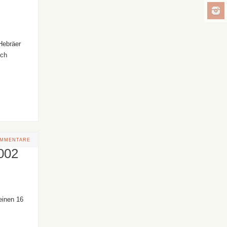
Hebräer
ich
OMMENTARE
002
einen 16