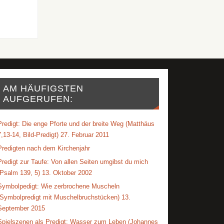
AM HÄUFIGSTEN
AUFGERUFEN:
Predigt: Die enge Pforte und der breite Weg (Matthäus
7,13-14, Bild-Predigt) 27. Februar 2011
Predigten nach dem Kirchenjahr
Predigt zur Taufe: Von allen Seiten umgibst du mich
(Psalm 139, 5) 13. Oktober 2002
Symbolpedigt: Wie zerbrochene Muscheln
(Symbolpredigt mit Muschelbruchstücken) 13.
September 2015
Spielszenen als Predigt: Wasser zum Leben (Johannes