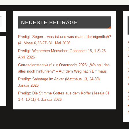
NEUESTE BEITRÄGE
Predigt: Segen – was ist und was macht der eigentlich?
(4. Mose 6,22-27) 31. Mai 2026
Predigt: Weinreben-Menschen (Johannes 15, 1-8) 26.
April 2026
Gottesdienstentwurf zur Osternacht 2026: „Wo soll das
alles noch hinführen?“ – Auf dem Weg nach Emmaus
Predigt: Sabotage im Acker (Matthäus 13, 24-30)
Januar 2026
Predigt: Die Stimme Gottes aus dem Koffer (Jesaja 61,
1-4. 10-11) 4. Januar 2026