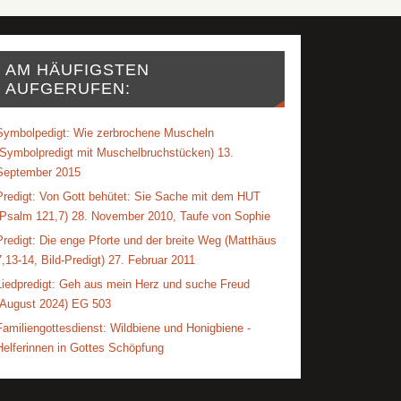
AM HÄUFIGSTEN
AUFGERUFEN:
Symbolpedigt: Wie zerbrochene Muscheln
(Symbolpredigt mit Muschelbruchstücken) 13.
September 2015
Predigt: Von Gott behütet: Sie Sache mit dem HUT
(Psalm 121,7) 28. November 2010, Taufe von Sophie
Predigt: Die enge Pforte und der breite Weg (Matthäus
7,13-14, Bild-Predigt) 27. Februar 2011
Liedpredigt: Geh aus mein Herz und suche Freud
(August 2024) EG 503
Familiengottesdienst: Wildbiene und Honigbiene -
Helferinnen in Gottes Schöpfung