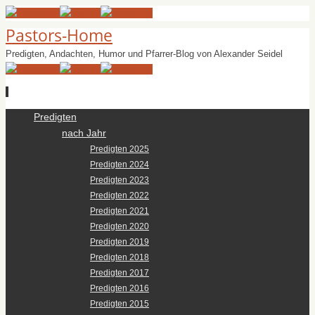
Pastors-Home
Predigten, Andachten, Humor und Pfarrer-Blog von Alexander Seidel
Zum
Predigten
Inhalt
nach Jahr
springen
Predigten 2025
Predigten 2024
Predigten 2023
Predigten 2022
Predigten 2021
Predigten 2020
Predigten 2019
Predigten 2018
Predigten 2017
Predigten 2016
Predigten 2015