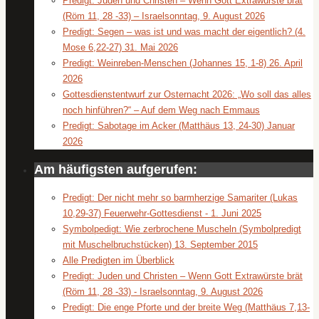
Predigt: Juden und Christen – Wenn Gott Extrawürste brät
(Röm 11, 28 -33) – Israelsonntag, 9. August 2026
Predigt: Segen – was ist und was macht der eigentlich? (4.
Mose 6,22-27) 31. Mai 2026
Predigt: Weinreben-Menschen (Johannes 15, 1-8) 26. April
2026
Gottesdienstentwurf zur Osternacht 2026: „Wo soll das alles
noch hinführen?“ – Auf dem Weg nach Emmaus
Predigt: Sabotage im Acker (Matthäus 13, 24-30) Januar
2026
Am häufigsten aufgerufen:
Predigt: Der nicht mehr so barmherzige Samariter (Lukas
10,29-37) Feuerwehr-Gottesdienst - 1. Juni 2025
Symbolpedigt: Wie zerbrochene Muscheln (Symbolpredigt
mit Muschelbruchstücken) 13. September 2015
Alle Predigten im Überblick
Predigt: Juden und Christen – Wenn Gott Extrawürste brät
(Röm 11, 28 -33) - Israelsonntag, 9. August 2026
Predigt: Die enge Pforte und der breite Weg (Matthäus 7,13-