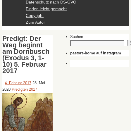
Datenschutz nach DS-GVO
Finden leicht gemacht
Copyright
Zum Autor
Suchen
Predigt: Der
Weg beginnt
am Dornbusch
pastors-home auf Instagram
(Exodus 3, 1-
10) 5. Februar
2017
4. Februar 2017
28. Mai
2020
Predigten 2017