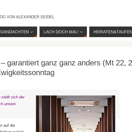
OG VON ALEXANDER SEIDEL
IOANDACHTEN
LACH DOCH MAL!
HEIRATEN&TAUFE
 – garantiert ganz ganz anders (Mt 22, 
wigkeitssonntag
stellt sich der
ich unsere
n auf die
 denken zurück