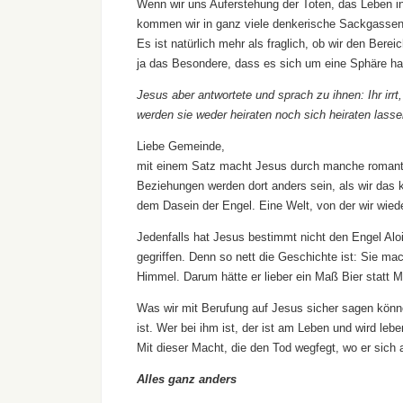
Wenn wir uns Auferstehung der Toten, das Leben in
kommen wir in ganz viele denkerische Sackgassen
Es ist natürlich mehr als fraglich, ob wir den Ber
ja das Besondere, dass es sich um eine Sphäre h
Jesus aber antwortete und sprach zu ihnen: Ihr irrt
werden sie weder heiraten noch sich heiraten lass
Liebe Gemeinde,
mit einem Satz macht Jesus durch manche romanti
Beziehungen werden dort anders sein, als wir das k
dem Dasein der Engel. Eine Welt, von der wir wied
Jedenfalls hat Jesus bestimmt nicht den Engel Al
gegriffen. Denn so nett die Geschichte ist: Sie ma
Himmel. Darum hätte er lieber ein Maß Bier statt 
Was wir mit Berufung auf Jesus sicher sagen könne
ist. Wer bei ihm ist, der ist am Leben und wird leb
Mit dieser Macht, die den Tod wegfegt, wo er sic
Alles ganz anders