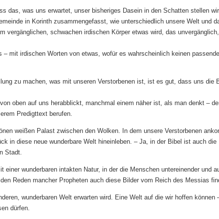
ass das, was uns erwartet, unser bisheriges Dasein in den Schatten stellen wi
Gemeinde in Korinth zusammengefasst, wie unterschiedlich unsere Welt und d
m vergänglichen, schwachen irdischen Körper etwas wird, das unvergänglich,
s – mit irdischen Worten von etwas, wofür es wahrscheinlich keinen passend
llung zu machen, was mit unseren Verstorbenen ist, ist es gut, dass uns die B
r von oben auf uns herabblickt, manchmal einem näher ist, als man denkt – de
erem Predigttext berufen.
chönen weißen Palast zwischen den Wolken. In dem unsere Verstorbenen an
k in diese neue wunderbare Welt hineinleben. – Ja, in der Bibel ist auch die
n Stadt.
t einer wunderbaren intakten Natur, in der die Menschen untereinender und a
in den Reden mancher Propheten auch diese Bilder vom Reich des Messias fin
anderen, wunderbaren Welt erwarten wird. Eine Welt auf die wir hoffen können 
sen dürfen.