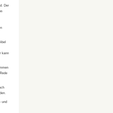
rd. Der
as
en
ibel
r kann
kommen
 Rede
uch
den.
– und