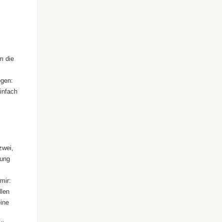
m die
egen:
infach
zwei,
zung
mir:
llen
eine