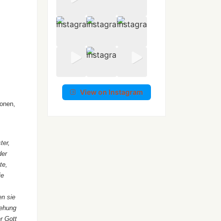
View on Instagram
sonen,
ter,
der
te,
ie
en sie
tehung
r Gott