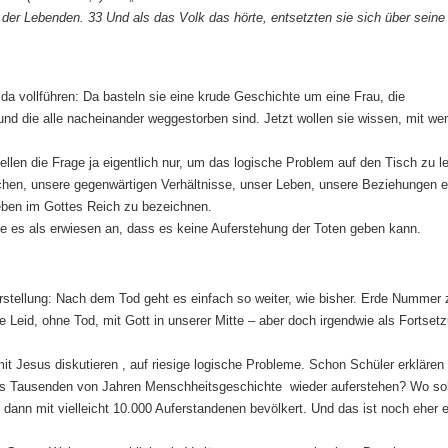
n der Lebenden. 33 Und als das Volk das hörte, entsetzten sie sich über seine
 da vollführen: Da basteln sie eine krude Geschichte um eine Frau, die
nd die alle nacheinander weggestorben sind. Jetzt wollen sie wissen, mit we
ellen die Frage ja eigentlich nur, um das logische Problem auf den Tisch zu l
uchen, unsere gegenwärtigen Verhältnisse, unser Leben, unsere Beziehungen e
Leben im Gottes Reich zu bezeichnen.
ie es als erwiesen an, dass es keine Auferstehung der Toten geben kann.
rstellung: Nach dem Tod geht es einfach so weiter, wie bisher. Erde Nummer 
e Leid, ohne Tod, mit Gott in unserer Mitte – aber doch irgendwie als Fortset
it Jesus diskutieren , auf riesige logische Probleme. Schon Schüler erklären 
us Tausenden von Jahren Menschheitsgeschichte wieder auferstehen? Wo so
 dann mit vielleicht 10.000 Auferstandenen bevölkert. Und das ist noch eher 