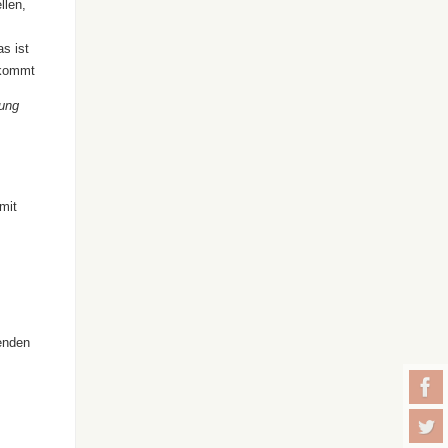
llen,
s ist
 kommt
hung
mit
benden