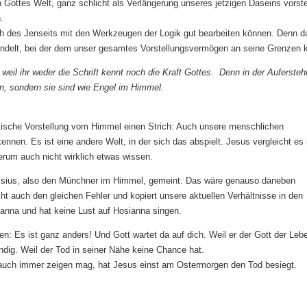
 Gottes Welt, ganz schlicht als Verlängerung unseres jetzigen Daseins vorste
.
eich des Jenseits mit den Werkzeugen der Logik gut bearbeiten können. Denn da
andelt, bei der dem unser gesamtes Vorstellungsvermögen an seine Grenzen
, weil ihr weder die Schrift kennt noch die Kraft Gottes. Denn in der Auferste
en, sondern sie sind wie Engel im Himmel.
sche Vorstellung vom Himmel einen Strich: Auch unsere menschlichen
ennen. Es ist eine andere Welt, in der sich das abspielt. Jesus vergleicht es 
erum auch nicht wirklich etwas wissen.
oisius, also den Münchner im Himmel, gemeint. Das wäre genauso daneben
cht auch den gleichen Fehler und kopiert unsere aktuellen Verhältnisse in den
Manna und hat keine Lust auf Hosianna singen.
n: Es ist ganz anders! Und Gott wartet da auf dich. Weil er der Gott der Le
endig. Weil der Tod in seiner Nähe keine Chance hat.
h auch immer zeigen mag, hat Jesus einst am Ostermorgen den Tod besiegt.