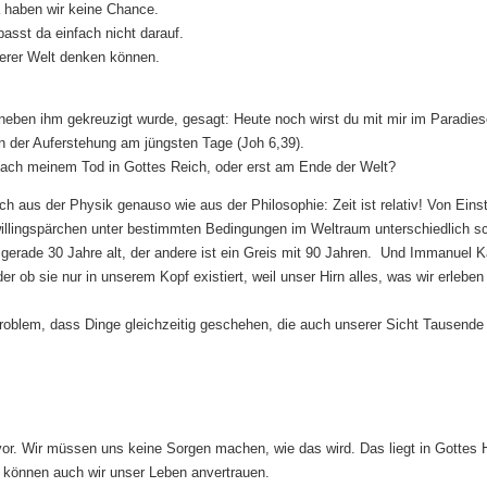
a haben wir keine Chance.
asst da einfach nicht darauf.
erer Welt denken können.
neben ihm gekreuzigt wurde, gesagt: Heute noch wirst du mit mir im Paradies
on der Auferstehung am jüngsten Tage (Joh 6,39).
nach meinem Tod in Gottes Reich, oder erst am Ende der Welt?
h aus der Physik genauso wie aus der Philosophie: Zeit ist relativ! Von Eins
llingspärchen unter bestimmten Bedingungen im Weltraum unterschiedlich sc
ne gerade 30 Jahre alt, der andere ist ein Greis mit 90 Jahren. Und Immanuel K
oder ob sie nur in unserem Kopf existiert, weil unser Hirn alles, was wir erlebe
roblem, dass Dinge gleichzeitig geschehen, die auch unserer Sicht Tausende
 vor. Wir müssen uns keine Sorgen machen, wie das wird. Das liegt in Gottes 
m können auch wir unser Leben anvertrauen.