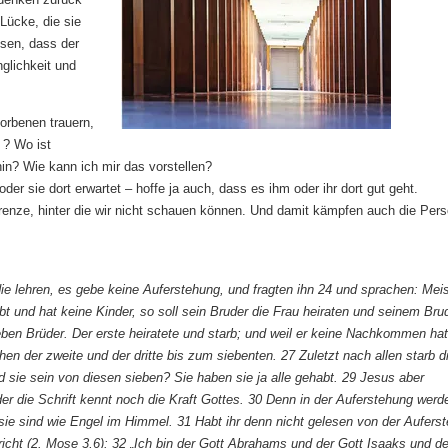
Lücke, die sie
ssen, dass der
glichkeit und
orbenen trauern,
 ? Wo ist
in? Wie kann ich mir das vorstellen?
er sie dort erwartet – hoffe ja auch, dass es ihm oder ihr dort gut geht.
Grenze, hinter die wir nicht schauen können. Und damit kämpfen auch die Per
e lehren, es gebe keine Auferstehung, und fragten ihn 24 und sprachen: Meis
bt und hat keine Kinder, so soll sein Bruder die Frau heiraten und seinem Bru
n Brüder. Der erste heiratete und starb; und weil er keine Nachkommen hat
hen der zweite und der dritte bis zum siebenten. 27 Zuletzt nach allen starb d
 sie sein von diesen sieben? Sie haben sie ja alle gehabt. 29 Jesus aber
weder die Schrift kennt noch die Kraft Gottes. 30 Denn in der Auferstehung werd
 sie sind wie Engel im Himmel. 31 Habt ihr denn nicht gelesen von der Aufers
richt (2. Mose 3,6): 32 „Ich bin der Gott Abrahams und der Gott Isaaks und de