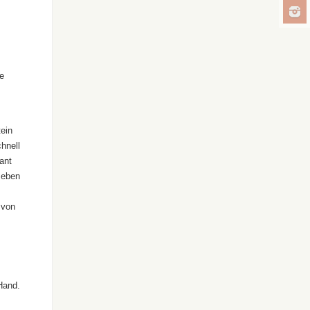
e
tein
hnell
ant
n eben
 von
Hand.