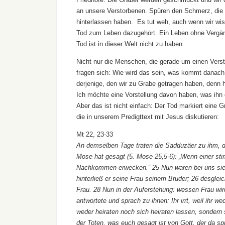
an unsere Verstorbenen. Spüren den Schmerz, die 
hinterlassen haben. Es tut weh, auch wenn wir wi
Tod zum Leben dazugehört. Ein Leben ohne Vergän
Tod ist in dieser Welt nicht zu haben.
Nicht nur die Menschen, die gerade um einen Verst
fragen sich: Wie wird das sein, was kommt danach
derjenige, den wir zu Grabe getragen haben, denn h
Ich möchte eine Vorstellung davon haben, was ihn od
Aber das ist nicht einfach: Der Tod markiert eine 
die in unserem Predigttext mit Jesus diskutieren:
Mt 22, 23-33
An demselben Tage traten die Sadduzäer zu ihm, di
Mose hat gesagt (5. Mose 25,5-6): „Wenn einer stir
Nachkommen erwecken.“ 25 Nun waren bei uns siebe
hinterließ er seine Frau seinem Bruder; 26 desgleic
Frau. 28 Nun in der Auferstehung: wessen Frau wird
antwortete und sprach zu ihnen: Ihr irrt, weil ihr 
weder heiraten noch sich heiraten lassen, sondern
der Toten, was euch gesagt ist von Gott, der da sp