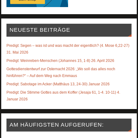
NEUESTE BEITRÄGE
Predigt: Segen – was ist und was macht der eigentlich? (4. Mose 6,22-27)
31. Mai 2026
Predigt: Weinreben-Menschen (Johannes 15, 1-8) 26. April 2026
Gottesdienstentwurf zur Osternacht 2026: „Wo soll das alles noch
hinführen?“ – Auf dem Weg nach Emmaus
Predigt: Sabotage im Acker (Matthäus 13, 24-30) Januar 2026
Predigt: Die Stimme Gottes aus dem Koffer (Jesaja 61, 1-4. 10-11) 4.
Januar 2026
AM HÄUFIGSTEN AUFGERUFEN: