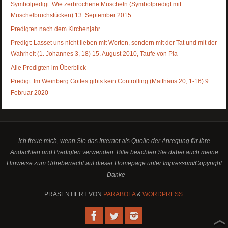
Symbolpedigt: Wie zerbrochene Muscheln (Symbolpredigt mit
Muschelbruchstücken) 13. September 2015
Predigten nach dem Kirchenjahr
Predigt: Lasset uns nicht lieben mit Worten, sondern mit der Tat und mit der
Wahrheit (1. Johannes 3, 18) 15. August 2010, Taufe von Pia
Alle Predigten im Überblick
Predigt: Im Weinberg Gottes gibts kein Controlling (Matthäus 20, 1-16) 9.
Februar 2020
Ich freue mich, wenn Sie das Internet als Quelle der Anregung für ihre
Andachten und Predigten verwenden. Bitte beachten Sie dabei auch meine
Hinweise zum Urheberrecht auf dieser Homepage unter Impressum/Copyright
- Danke
PRÄSENTIERT VON
PARABOLA
&
WORDPRESS.