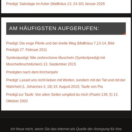
Predigt: Sabotage im Acker (Matthäus 13, 24-30) Januar 2026
AM HÄUFIGSTEN AUFGERUFEN:
Predigt: Die enge Pforte und der breite Weg (Matthäus 7,13-14, Bild-
Predigt) 27. Februar 2011
Symbolpedigt: Wie zerbrochene Muscheln (Symbolpredigt mit
Muschelbruchstücken) 13. September 2015
Predigten nach dem Kirchenjahr
Predigt: Lasset uns nicht lieben mit Worten, sondern mit der Tat und mit der
Wahrheit (1. Johannes 3, 18) 15. August 2010, Taufe von Pia
Predigt zur Taufe: Von allen Seiten umgibst du mich (Psalm 139, 5) 13.
Oktober 2002
Ich freue mich, wenn Sie das Internet als Quelle der Anregung für ihre