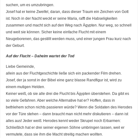
suchen, um es umzubringen.
Josef hat er keine Zweifel, daran, dass dieser Traum ein Zeichen von Gott
ist. Noch in der Nacht weckt er seine Maria, rafft die Habseligkeiten
zusammen und macht sich auf den Weg nach Ägypten. Nur weg, so schnell
und weit sie können. Sicher keine einfache Flucht mit einem
Neugeborenen, das gestillt werden muss, und einer jungen Frau kurz nach
der Geburt.
Auf der Flucht – Daheim wartet der Tod
Liebe Gemeinde,
allein aus der Fluchtgeschichte ließe sich ein packender Film drehen.
Josef, der ja sonst in der Bibel eine ganz blasse Randfigur ist, wird zu
einem mutigen Helden.
Keiner weiß, ob sie alle drei die Flucht bis Ägypten überstehen. Da gibt es
so viele Gefahren. Aber welche Alternative hat er? Hoffen, dass in
bethlehem schon nichts passieren würde? Wenn die Soldaten des Herodes
vor der Türe stehen – dann braucht man nicht mehr diskutieren – dann ist
alles aus! Jeder weiß: Herodes kennt weder Skrupel noch Erbarmen:
Schließlich hat er drei seiner eigenen Söhne umbringen lassen, weil er
vermutete, dass sie ihm die Macht streitig machen wollten.