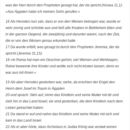
was der Herr durch den Propheten gesagt hat, der da spricht (Hosea 11,1):
»Aus Ägypten habe ich meinen Sohn gerufen.«
16 Als Herodes nun sah, dass er von den Weisen betrogen war, wurde er
sehr zornig und schickte aus und ließ alle Knaben in Bethlehem töten und
in der ganzen Gegend, die zweijährig und darunter waren, nach der Zeit,
die er von den Weisen genau erkundet hatte.
17 Da wurde erfüllt, was gesagt ist durch den Propheten Jeremia, der da
spricht (Jeremia 31,15):
18 »In Rama hat man ein Geschrei gehört, viel Weinen und Wehklagen;
Rahel beweinte ihre Kinder und wollte sich nicht trösten lassen, denn es
war aus mit ihnen.«
19 Als aber Herodes gestorben war, siehe, da erschien der Engel des
Herrn dem Josef im Traum in Ägypten
20 und sprach: Steh auf, nimm das Kindlein und seine Mutter mit dir und
zieh hin in das Land Israel; sie sind gestorben, die dem Kindlein nach dem
Leben getrachtet haben.
21 Da stand er auf und nahm das Kindlein und seine Mutter mit sich und
kam in das Land Israel.
22 Als er aber hörte, dass Archelaus in Judäa König war anstatt seines