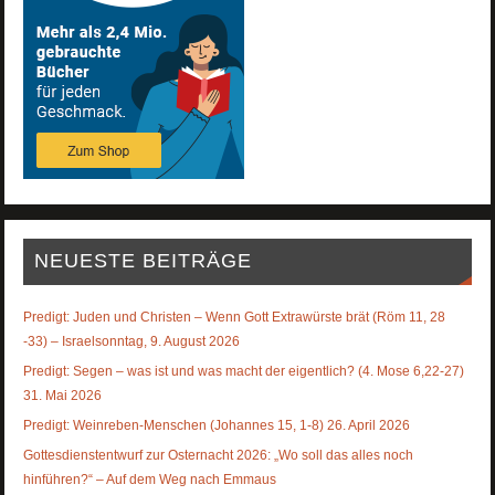
NEUESTE BEITRÄGE
Predigt: Juden und Christen – Wenn Gott Extrawürste brät (Röm 11, 28
-33) – Israelsonntag, 9. August 2026
Predigt: Segen – was ist und was macht der eigentlich? (4. Mose 6,22-27)
31. Mai 2026
Predigt: Weinreben-Menschen (Johannes 15, 1-8) 26. April 2026
Gottesdienstentwurf zur Osternacht 2026: „Wo soll das alles noch
hinführen?“ – Auf dem Weg nach Emmaus