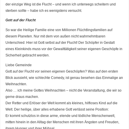
der einzige Weg ist die Flucht – und wenn ich unterwegs scheitern und
sterben sollte – habe ich es wenigstens versucht.
Gott auf der Flucht
So war die Heilige Familie eine von Millionen Flüchtlingsfamilien auf
diesem Planeten. Nur mit dem von außen nicht wahrnehmbaren
Unterschied: Hier ist Gott selbst auf der Flucht! Der Schöpfer in Gestalt
eines Kleinkinds muss vor der Gewalttätigkeit seiner eigenen Geschöpfe in
Sicherheit gebracht werden.
Liebe Gemeinde
Gott auf der Flucht vor seinen eigenen Geschöpfen? Was auf den ersten
Blick aussieht, wie schlechte Comedy, ist genau besehen das Einmalige an
Weihnachten.
Also … ich meine Gottes Weihnachten – nicht die Veranstaltung, die wir so
gerne draus machen.
Der Retter und Erlöser der Welt kommt als kleines, hilfloses Kind auf die
Welt. Der heilige, über alles erhabene Gott verlässt seine Position:
Er kommt schutzlos in diese arme, elende und tödliche Menschenwelt,
mitten hinein in den Alltag der Menschen mit ihren Ängsten und Freuden,
ihrem Hunger und ihrer Mühsal.