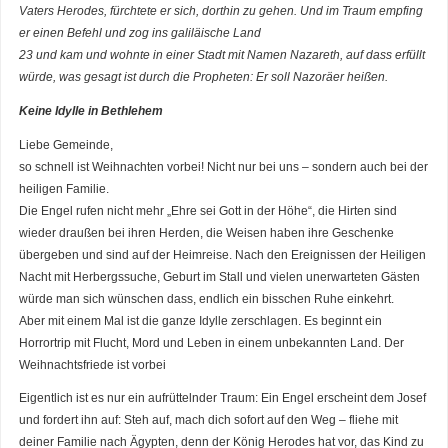
Vaters Herodes, fürchtete er sich, dorthin zu gehen. Und im Traum empfing
er einen Befehl und zog ins galiläische Land
23 und kam und wohnte in einer Stadt mit Namen Nazareth, auf dass erfüllt
würde, was gesagt ist durch die Propheten: Er soll Nazoräer heißen.
Keine Idylle in Bethlehem
Liebe Gemeinde,
so schnell ist Weihnachten vorbei! Nicht nur bei uns – sondern auch bei der
heiligen Familie.
Die Engel rufen nicht mehr „Ehre sei Gott in der Höhe“, die Hirten sind
wieder draußen bei ihren Herden, die Weisen haben ihre Geschenke
übergeben und sind auf der Heimreise. Nach den Ereignissen der Heiligen
Nacht mit Herbergssuche, Geburt im Stall und vielen unerwarteten Gästen
würde man sich wünschen dass, endlich ein bisschen Ruhe einkehrt.
Aber mit einem Mal ist die ganze Idylle zerschlagen. Es beginnt ein
Horrortrip mit Flucht, Mord und Leben in einem unbekannten Land. Der
Weihnachtsfriede ist vorbei
Eigentlich ist es nur ein aufrüttelnder Traum: Ein Engel erscheint dem Josef
und fordert ihn auf: Steh auf, mach dich sofort auf den Weg – fliehe mit
deiner Familie nach Ägypten, denn der König Herodes hat vor, das Kind zu