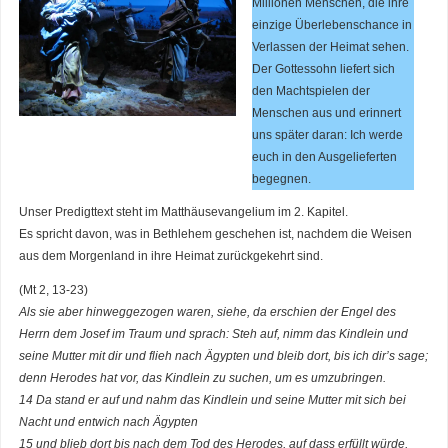
Millionen Menschen, die ihre
einzige Überlebenschance in
Verlassen der Heimat sehen.
Der Gottessohn liefert sich
den Machtspielen der
Menschen aus und erinnert
uns später daran: Ich werde
euch in den Ausgelieferten
begegnen.
Unser Predigttext steht im Matthäusevangelium im 2. Kapitel.
Es spricht davon, was in Bethlehem geschehen ist, nachdem die Weisen
aus dem Morgenland in ihre Heimat zurückgekehrt sind.
(Mt 2, 13-23)
Als sie aber hinweggezogen waren, siehe, da erschien der Engel des
Herrn dem Josef im Traum und sprach: Steh auf, nimm das Kindlein und
seine Mutter mit dir und flieh nach Ägypten und bleib dort, bis ich dir’s sage;
denn Herodes hat vor, das Kindlein zu suchen, um es umzubringen.
14 Da stand er auf und nahm das Kindlein und seine Mutter mit sich bei
Nacht und entwich nach Ägypten
15 und blieb dort bis nach dem Tod des Herodes, auf dass erfüllt würde,