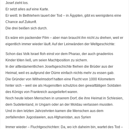
Josef zieht los.
Er setzt alles auf eine Karte.
Er weiß: In Bethlehem lauert der Tod – in Ägypten, gibt es wenigstens eine
Chance auf Zukunft.
Die drei beißen sich durch.
Es wäre ein packender Film – aber man braucht ihn nicht zu drehen, weil er
eigentlich immer wieder läuft. Auf der Leinwänden der Weltgeschichte:
Schon das Volk Israel floh einst vor dem Pharao, der auch gnadenlos
Kinder töten ließ, um seien Machtposition zu sichern.
In der alttestamentlichen Josefsgeschichte fliehen die Brüder aus der
Heimat, weil es aufgrund der Dürre einfach nichts mehr zu essen gab.
Die Gründer von Wilhelmsdorf hatten eine Flucht von 1000 Kilometern
hinter sich – weil sie als Hugenotten schutzlos den gewalttätigen Soldaten
des Königs von Frankreich ausgeliefert waren.
Noch heute leben Menschen in unserem Dorf, die ihre Heimat in Schlesien,
dem Sudetenland, in Ungarn oder an der Moldau verlassen mussten.
Und in den letzten Jahrzehnten kamen die Menschen aus dem
zerfallenden Jugoslawien, aus Afghanistan, aus Syrien
Immer wieder – Fluchtgeschichten: Da, wo ich daheim bin, wartet des Tod –