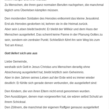
Zu Menschen, die ihren ganz normalen Berufen nachgehen, die manchmal
täglich ums Überleben kämpfen müssen.
Den mordenden Soldaten des Herodes entkommt das kleine Jesuskind.
Erst als Herodes gestorben ist, kehren sie in die Heimat zurück.
Aber sein Leben bleibt bedroht. Er bleibt der Willkür und dem Hass der
Menschen ausgeliefert. Das scheint keine Panne in der Planung Gottes zu
sein, sondern ein zentraler Punkt. Schließlich führt ihn sein Weg bis zum
Tod am Kreuz.
Gott liefert sich uns aus
Liebe Gemeinde,
weshalb sich Gott in Jesus Christus uns Menschen derartig ohne
Absicherung ausgeliefert hat, bleibt letztlich sein Geheimnis.
Aber in den Jahren seines Leben auf der Erde wird es immer wieder
deutlich: Er fühlte sich gerade denen verbunden, die ausgeliefert sind:
Den Kindern, die von ihren Eltern nicht ernst genommen wurden.
Den Aussätzigen, denen man vorgeworfen hat, sie wären selbst Schuld an
ihrem Schicksal.
Den Zöllnern, die manchmal der eigenen Raffgier genauso ausgeliefert