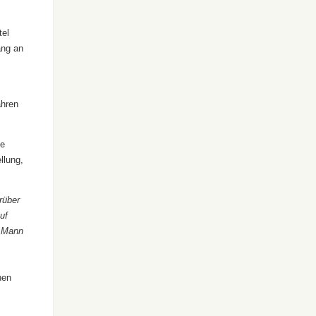
tel
ang an
ahren
ie
llung,
rüber
uf
n Mann
nen