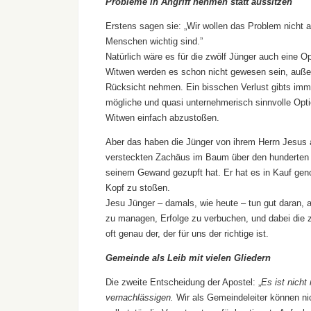
Probleme in Angriff nehmen statt aussitzen
Erstens sagen sie: „Wir wollen das Problem nicht a
Menschen wichtig sind.”
Natürlich wäre es für die zwölf Jünger auch eine 
Witwen werden es schon nicht gewesen sein, auße
Rücksicht nehmen. Ein bisschen Verlust gibts imme
mögliche und quasi unternehmerisch sinnvolle Opti
Witwen einfach abzustoßen.
Aber das haben die Jünger von ihrem Herrn Jesus 
versteckten Zachäus im Baum über den hunderten S
seinem Gewand gezupft hat. Er hat es in Kauf gen
Kopf zu stoßen.
Jesu Jünger – damals, wie heute – tun gut daran, 
zu managen, Erfolge zu verbuchen, und dabei die z
oft genau der, der für uns der richtige ist.
Gemeinde als Leib mit vielen Gliedern
Die zweite Entscheidung der Apostel: „
Es ist nicht
vernachlässigen.
Wir als Gemeindeleiter können nic