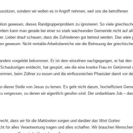
ussitzen, sondern wir wollen es in Angriff nehmen, weil uns die betroffenen
Option gewesen, dieses Randgruppenproblem zu ignorieren: So viele griechisch
rdem kann man gerade bei einer so stark wachsenden Gemeinde nicht auf all
r. Lieber drauf schauen, dass die Zufriedenen gut betreut werden. Das wäre j
on gewesen: Nicht rentable Arbeitsbereiche wie die Betreuung der griechisch
anders vorgelebt bekommen. Er ist dem einzelnen nachgegangen, er hat den 
chaulustigen entdeckt, hat gespürt, wie die eine kranke Frau im Getümmel 
ommen, beim Zöllner zu essen und die einflussreichen Pharisäer damit vor d
an dieser Stelle von Jesus zu lernen. Es geht nicht darum, hocheffizient Gem
u vergessen, zu denen wir eigentlich gerufen sind. Der undankbare Job – das
 recht, dass wir für die Mahlzeiten sorgen und darüber das Wort Gottes
ht für alles Verantwortung tragen und alles schaffen. Wir brauchen Menschen