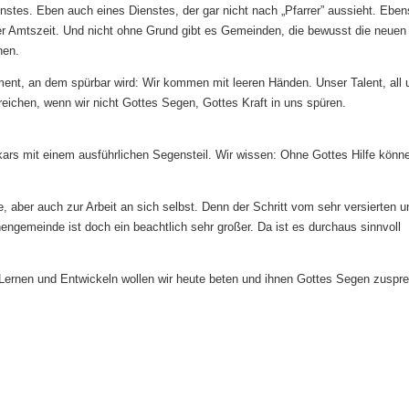
nstes. Eben auch eines Dienstes, der gar nicht nach „Pfarrer” aussieht. Ebe
er Amtszeit. Und nicht ohne Grund gibt es Gemeinden, die bewusst die neuen
nen.
ent, an dem spürbar wird: Wir kommen mit leeren Händen. Unser Talent, all 
ichen, wenn wir nicht Gottes Segen, Gottes Kraft in uns spüren.
ikars mit einem ausführlichen Segensteil. Wir wissen: Ohne Gottes Hilfe könne
 aber auch zur Arbeit an sich selbst. Denn der Schritt vom sehr versierten u
engemeinde ist doch ein beachtlich sehr großer. Da ist es durchaus sinnvoll
 Lernen und Entwickeln wollen wir heute beten und ihnen Gottes Segen zuspr