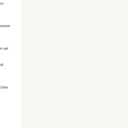
nso
unsere
n wir
nd
echen