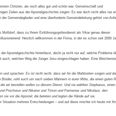
 ersten Christen, als noch alles gut und schön war. Gemeinschaft und
igen Zeilen aus der Apostelgeschichte zeigen: Es war doch nicht alles nur ei
n der Gemeindeglieder und eine überforderte Gemeindeleitung gehört von Anf
nas Moßdorf, dass zu Ihrem Einführungsgottesdienst als Vikar genau dieser
sillusionierend: Herzlich willkommen in der Firma, in der es schon seit 2000 J
der Apostelgeschichte hinterlässt, deckt ja nicht nur auf, welche Probleme d
igt auch, welchen Weg die Jünger Jesu eingeschlagen haben. Eine Weichenste
 und sprachen: Es ist nicht recht, dass wir für die Mahlzeiten sorgen und da
n Brüder, seht euch um nach sieben Männern in eurer Mitte, die einen guten R
, die wir bestellen wollen zu diesem Dienst. Und sie wählten Stephanus, eine
s und Prochorus und Nikanor und Timon und Parmenas und Nikolaus, den
 sie vor die Apostel; die beteten und legten die Hände auf sie.
ser Situation mehrere Entscheidungen – und auf diese möchte ich heute mit Ih