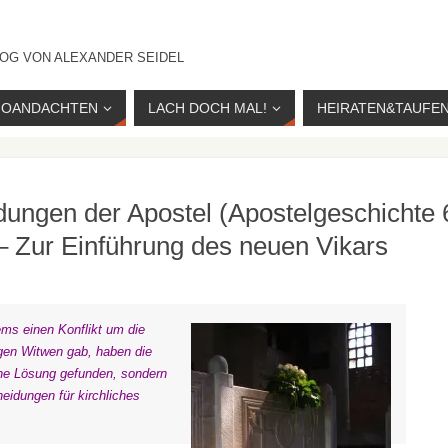
OG VON ALEXANDER SEIDEL
IOANDACHTEN
LACH DOCH MAL!
HEIRATEN&TAUFE
idungen der Apostel (Apostelgeschichte 
– Zur Einführung des neuen Vikars
ems einen Konflikt um die
gen Witwen gab, haben die
che Lösung gefunden, sondern
heidungen für kirchliches