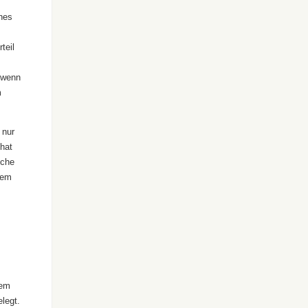
hes
teil
, wenn
m
 nur
 hat
iche
nem
dem
legt.