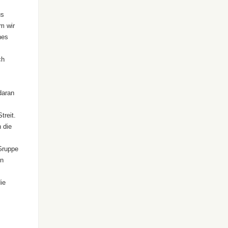
us
m wir
nes
ch
daran
treit.
 die
 Gruppe
en
ie