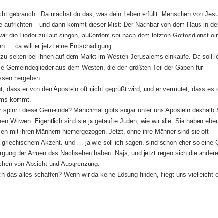
nicht gebraucht. Da machst du das, was dein Leben erfüllt: Menschen von Jes
ige aufrichten – und dann kommt dieser Mist: Der Nachbar von dem Haus in de
wir die Lieder zu laut singen, außerdem sei nach dem letzten Gottesdienst ei
… da will er jetzt eine Entschädigung.
h zu selten bei ihnen auf dem Markt im Westen Jerusalems einkaufe. Da soll i
 die Gemeindeglieder aus dem Westen, die den größten Teil der Gaben für
ssen hergeben.
, dass er von den Aposteln oft nicht gegrüßt wird, und er vermutet, dass es 
lems kommt.
er spinnt diese Gemeinde? Manchmal gibts sogar unter uns Aposteln deshalb S
en Witwen. Eigentlich sind sie ja getaufte Juden, wie wir alle. Sie haben eben
en mit ihren Männern hierhergezogen. Jetzt, ohne ihre Männer sind sie oft
m griechischem Akzent, und … ja wie soll ich sagen, sind schon eher so eine
gung der Armen das Nachsehen haben. Naja, und jetzt regen sich die ander
echen von Absicht und Ausgrenzung.
ch das alles schaffen? Wenn wir da keine Lösung finden, fliegt uns vielleicht d