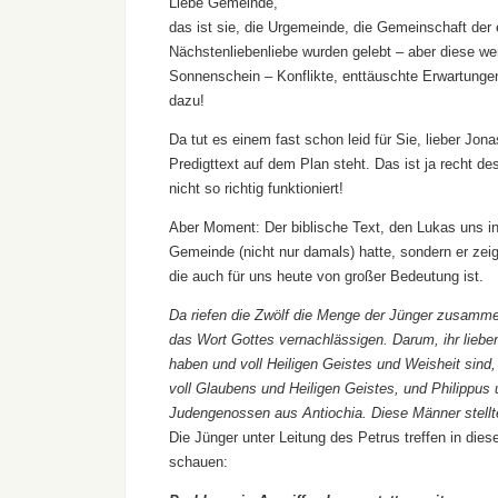
Liebe Gemeinde,
das ist sie, die Urgemeinde, die Gemeinschaft der
Nächstenliebenliebe wurden gelebt – aber diese wen
Sonnenschein – Konflikte, enttäuschte Erwartunge
dazu!
Da tut es einem fast schon leid für Sie, lieber Jo
Predigttext auf dem Plan steht. Das ist ja recht de
nicht so richtig funktioniert!
Aber Moment: Der biblische Text, den Lukas uns in 
Gemeinde (nicht nur damals) hatte, sondern er ze
die auch für uns heute von großer Bedeutung ist.
Da riefen die Zwölf die Menge der Jünger zusammen
das Wort Gottes vernachlässigen. Darum, ihr liebe
haben und voll Heiligen Geistes und Weisheit sind
voll Glaubens und Heiligen Geistes, und Philippu
Judengenossen aus Antiochia. Diese Männer stellten
Die Jünger unter Leitung des Petrus treffen in die
schauen: