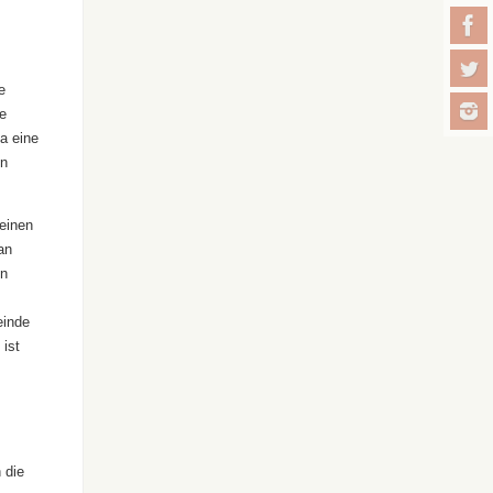
e
e
a eine
en
einen
an
en
einde
 ist
 die