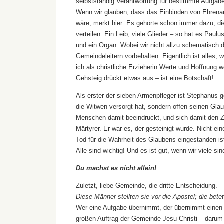
selbstständig Verantwortung für bestimmte Aufga
Wenn wir glauben, dass das Einbinden von Ehrenam
wäre, merkt hier: Es gehörte schon immer dazu, di
verteilen. Ein Leib, viele Glieder – so hat es Paulus
und ein Organ. Wobei wir nicht allzu schematisch d
Gemeindeleitern vorbehalten. Eigentlich ist alles,
ich als christliche Erzieherin Werte und Hoffnung
Gehsteig drückt etwas aus – ist eine Botschaft!
Als erster der sieben Armenpfleger ist Stephanus g
die Witwen versorgt hat, sondern offen seinen Glau
Menschen damit beeindruckt, und sich damit den Zo
Märtyrer. Er war es, der gesteinigt wurde. Nicht e
Tod für die Wahrheit des Glaubens eingestanden is
Alle sind wichtig! Und es ist gut, wenn wir viele 
Du machst es nicht allein!
Zuletzt, liebe Gemeinde, die dritte Entscheidung.
Diese Männer stellten sie vor die Apostel; die bete
Wer eine Aufgabe übernimmt, der übernimmt einen Di
großen Auftrag der Gemeinde Jesu Christi – darum