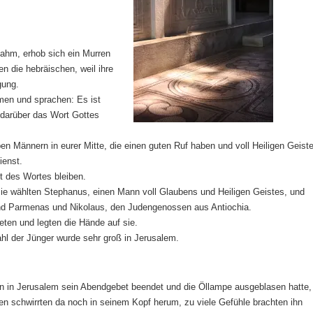
nahm, erhob sich ein Murren
n die hebräischen, weil ihre
gung.
men und sprachen: Es ist
d darüber das Wort Gottes
en Männern in eurer Mitte, die einen guten Ruf haben und voll Heiligen Geist
ienst.
t des Wortes bleiben.
sie wählten Stephanus, einen Mann voll Glaubens und Heiligen Geistes, und
nd Parmenas und Nikolaus, den Judengenossen aus Antiochia.
teten und legten die Hände auf sie.
ahl der Jünger wurde sehr groß in Jerusalem.
 in Jerusalem sein Abendgebet beendet und die Öllampe ausgeblasen hatte,
ken schwirrten da noch in seinem Kopf herum, zu viele Gefühle brachten ihn