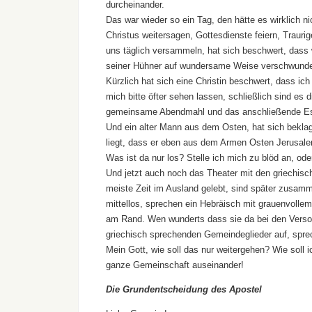
durcheinander.
Das war wieder so ein Tag, den hätte es wirklich 
Christus weitersagen, Gottesdienste feiern, Traur
uns täglich versammeln, hat sich beschwert, dass 
seiner Hühner auf wundersame Weise verschwunden 
Kürzlich hat sich eine Christin beschwert, dass ic
mich bitte öfter sehen lassen, schließlich sind es
gemeinsame Abendmahl und das anschließende E
Und ein alter Mann aus dem Osten, hat sich beklagt
liegt, dass er eben aus dem Armen Osten Jerusa
Was ist da nur los? Stelle ich mich zu blöd an, od
Und jetzt auch noch das Theater mit den griechisch
meiste Zeit im Ausland gelebt, sind später zusamm
mittellos, sprechen ein Hebräisch mit grauenvolle
am Rand. Wen wunderts dass sie da bei den Versor
griechisch sprechenden Gemeindeglieder auf, spr
Mein Gott, wie soll das nur weitergehen? Wie soll i
ganze Gemeinschaft auseinander!
Die Grundentscheidung des Apostel