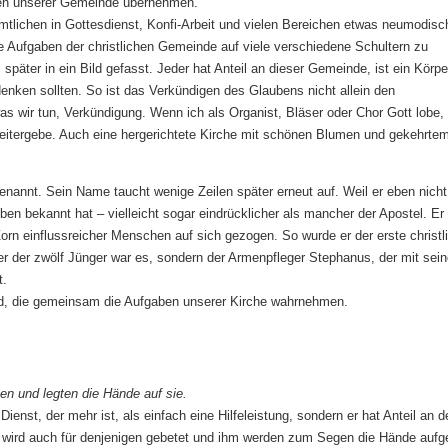
ben unserer Gemeinde übernehmen.”
tlichen in Gottesdienst, Konfi-Arbeit und vielen Bereichen etwas neumodisc
e Aufgaben der christlichen Gemeinde auf viele verschiedene Schultern zu
 später in ein Bild gefasst. Jeder hat Anteil an dieser Gemeinde, ist ein Körper
enken sollten. So ist das Verkündigen des Glaubens nicht allein den
 was wir tun, Verkündigung. Wenn ich als Organist, Bläser oder Chor Gott lobe
 weitergebe. Auch eine hergerichtete Kirche mit schönen Blumen und gekehrte
enannt. Sein Name taucht wenige Zeilen später erneut auf. Weil er eben nicht
ben bekannt hat – vielleicht sogar eindrücklicher als mancher der Apostel. Er
rn einflussreicher Menschen auf sich gezogen. So wurde er der erste christl
iner der zwölf Jünger war es, sondern der Armenpfleger Stephanus, der mit sei
t.
sind, die gemeinsam die Aufgaben unserer Kirche wahrnehmen.
ten und legten die Hände auf sie.
enst, der mehr ist, als einfach eine Hilfeleistung, sondern er hat Anteil an 
 wird auch für denjenigen gebetet und ihm werden zum Segen die Hände aufge