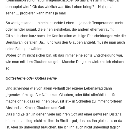
Konfirmation schon auch mitgemacht. Aber ob das alles stimmt, was da
behauptet wird? Ob das wirklich was fürs Leben bringt? – Naja, mal
sehen… probieren kann mans ja mal!
So wird gestartet … hinein ins echte Leben … je nach Temperament mehr
oder minder rasant, die einen zielstrebig, die andern eher verträumt.
Oft sind schon kurz nach der Konfirmation wichtige Entscheidungen wie die
Berufswahl gefallen. Ja… und was den Glauben angeht, musste man auch
seine Fahrspur wählen.
Wobei ich mi nicht sicher bin, ob das immer eine echte Entscheidung war,
wie man mit dem Glauben umgeht. Manche Dinge entwickeln sich einfach
so.
Gottesferne oder Gottes Ferne
Und scheinbar wie von allein verläuft der eigene Lebenswag dann
„irgendwie“ mit großer Nähe zum Glauben, oder führt allmählich – für
mache ohne, dass es ihnen bewusst ist – in Schleifen zu immer größeren
Abstand zu Kirche, Glauben und Gott.
Das sind Zeiten, in denen viele mit ihren Gott auf einer gewissen Distanz
leben – man liegt nicht mit ihm in Streit – gut, dass es ihn gibt, dass er da
ist. Aber so unbedingt brauchen, tue ich ihn auch nicht unbedingt täglich.