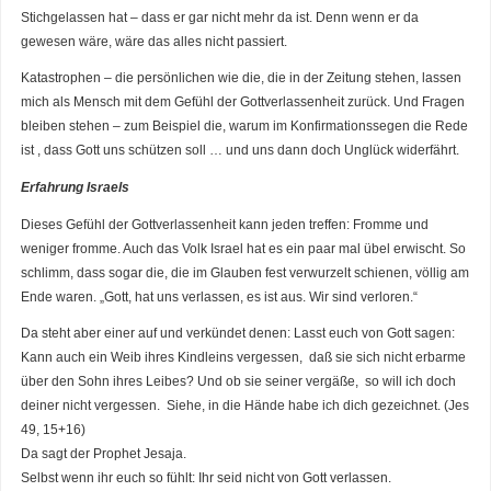
Stichgelassen hat – dass er gar nicht mehr da ist. Denn wenn er da
gewesen wäre, wäre das alles nicht passiert.
Katastrophen – die persönlichen wie die, die in der Zeitung stehen, lassen
mich als Mensch mit dem Gefühl der Gottverlassenheit zurück. Und Fragen
bleiben stehen – zum Beispiel die, warum im Konfirmationssegen die Rede
ist , dass Gott uns schützen soll … und uns dann doch Unglück widerfährt.
Erfahrung Israels
Dieses Gefühl der Gottverlassenheit kann jeden treffen: Fromme und
weniger fromme. Auch das Volk Israel hat es ein paar mal übel erwischt. So
schlimm, dass sogar die, die im Glauben fest verwurzelt schienen, völlig am
Ende waren. „Gott, hat uns verlassen, es ist aus. Wir sind verloren.“
Da steht aber einer auf und verkündet denen: Lasst euch von Gott sagen:
Kann auch ein Weib ihres Kindleins vergessen, daß sie sich nicht erbarme
über den Sohn ihres Leibes? Und ob sie seiner vergäße, so will ich doch
deiner nicht vergessen. Siehe, in die Hände habe ich dich gezeichnet. (Jes
49, 15+16)
Da sagt der Prophet Jesaja.
Selbst wenn ihr euch so fühlt: Ihr seid nicht von Gott verlassen.