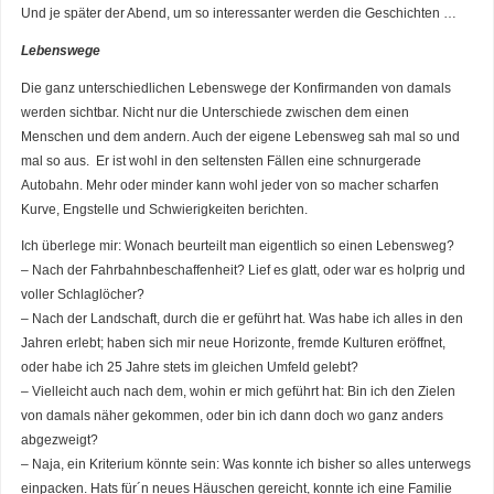
Und je später der Abend, um so interessanter werden die Geschichten …
Lebenswege
Die ganz unterschiedlichen Lebenswege der Konfirmanden von damals
werden sichtbar. Nicht nur die Unterschiede zwischen dem einen
Menschen und dem andern. Auch der eigene Lebensweg sah mal so und
mal so aus. Er ist wohl in den seltensten Fällen eine schnurgerade
Autobahn. Mehr oder minder kann wohl jeder von so macher scharfen
Kurve, Engstelle und Schwierigkeiten berichten.
Ich überlege mir: Wonach beurteilt man eigentlich so einen Lebensweg?
– Nach der Fahrbahnbeschaffenheit? Lief es glatt, oder war es holprig und
voller Schlaglöcher?
– Nach der Landschaft, durch die er geführt hat. Was habe ich alles in den
Jahren erlebt; haben sich mir neue Horizonte, fremde Kulturen eröffnet,
oder habe ich 25 Jahre stets im gleichen Umfeld gelebt?
– Vielleicht auch nach dem, wohin er mich geführt hat: Bin ich den Zielen
von damals näher gekommen, oder bin ich dann doch wo ganz anders
abgezweigt?
– Naja, ein Kriterium könnte sein: Was konnte ich bisher so alles unterwegs
einpacken. Hats für´n neues Häuschen gereicht, konnte ich eine Familie