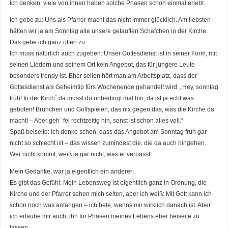
Ich denken, viele von ihnen haben solche Phasen schon einmal erlebt.
Ich gebe zu: Uns als Pfarrer macht das nicht immer glücklich. Am liebsten
hätten wir ja am Sonntag alle unsere getauften Schäfchen in der Kirche.
Das gebe ich ganz offen zu.
Ich muss natürlich auch zugeben: Unser Gottesdienst ist in seiner Form, mit
seinen Liedern und seinem Ort kein Angebot, das für jüngere Leute
besonders trendy ist. Eher sellen hört man am Arbeitsplatz, dass der
Gottesdienst als Geheimtip fürs Wochenende gehandelt wird: „Hey, sonntag
früh! In der Kirch´ da musst du unbedingt mal hin, da ist ja echt was
geboten! Brunchen und Golfspielen, das nix gegen das, was die Kirche da
macht! – Aber geh´ fei rechtzeitig hin, sonst ist schon alles voll.“
Spaß beiseite: Ich denke schon, dass das Angebot am Sonntag früh gar
nicht so schlecht ist – das wissen zumindest die, die da auch hingehen.
Wer nicht kommt, weiß ja gar nicht, was er verpasst….
Mein Gedanke, war ja eigentlich ein anderer:
Es gibt das Gefühl: Mein Lebensweg ist eigentlich ganz in Ordnung, die
Kirche und der Pfarrer sehen mich selten, aber ich weiß: Mit Gott kann ich
schon noch was anfangen – ich bete, wenns mir wirklich danach ist. Aber
ich erlaube mir auch, ihn für Phasen meines Lebens eher beiseite zu
lassen.