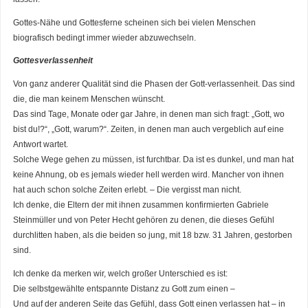
Gottes-Nähe und Gottesferne scheinen sich bei vielen Menschen
biografisch bedingt immer wieder abzuwechseln.
Gottesverlassenheit
Von ganz anderer Qualität sind die Phasen der Gott-verlassenheit. Das sind
die, die man keinem Menschen wünscht.
Das sind Tage, Monate oder gar Jahre, in denen man sich fragt: „Gott, wo
bist du!?“, „Gott, warum?“. Zeiten, in denen man auch vergeblich auf eine
Antwort wartet.
Solche Wege gehen zu müssen, ist furchtbar. Da ist es dunkel, und man hat
keine Ahnung, ob es jemals wieder hell werden wird. Mancher von ihnen
hat auch schon solche Zeiten erlebt. – Die vergisst man nicht.
Ich denke, die Eltern der mit ihnen zusammen konfirmierten Gabriele
Steinmüller und von Peter Hecht gehören zu denen, die dieses Gefühl
durchlitten haben, als die beiden so jung, mit 18 bzw. 31 Jahren, gestorben
sind.
Ich denke da merken wir, welch großer Unterschied es ist:
Die selbstgewählte entspannte Distanz zu Gott zum einen –
Und auf der anderen Seite das Gefühl, dass Gott einen verlassen hat – in