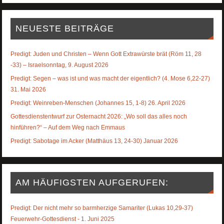
NEUESTE BEITRÄGE
Predigt: Juden und Christen – Wenn Gott Extrawürste brät (Röm 11, 28
-33) – Israelsonntag, 9. August 2026
Predigt: Segen – was ist und was macht der eigentlich? (4. Mose 6,22-27)
31. Mai 2026
Predigt: Weinreben-Menschen (Johannes 15, 1-8) 26. April 2026
Gottesdienstentwurf zur Osternacht 2026: „Wo soll das alles noch
hinführen?“ – Auf dem Weg nach Emmaus
Predigt: Sabotage im Acker (Matthäus 13, 24-30) Januar 2026
AM HÄUFIGSTEN AUFGERUFEN:
Predigt: Der nicht mehr so barmherzige Samariter (Lukas 10,29-37)
Feuerwehr-Gottesdienst - 1. Juni 2025