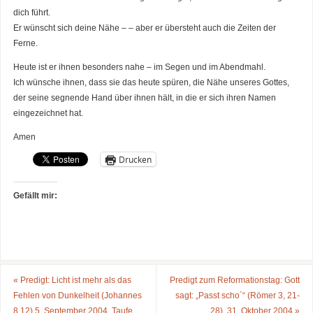
dich führt.
Er wünscht sich deine Nähe – – aber er übersteht auch die Zeiten der
Ferne.
Heute ist er ihnen besonders nahe – im Segen und im Abendmahl.
Ich wünsche ihnen, dass sie das heute spüren, die Nähe unseres Gottes,
der seine segnende Hand über ihnen hält, in die er sich ihren Namen
eingezeichnet hat.
Amen
Drucken
Gefällt mir:
«
Predigt: Licht ist mehr als das
Predigt zum Reformationstag: Gott
Fehlen von Dunkelheit (Johannes
sagt: „Passt scho´“ (Römer 3, 21-
8,12) 5. September 2004, Taufe
28), 31. Oktober 2004
»