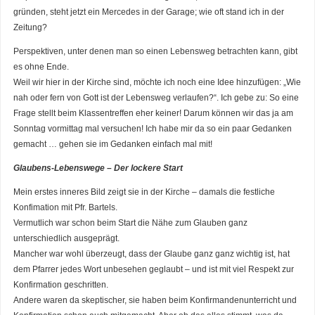
gründen, steht jetzt ein Mercedes in der Garage; wie oft stand ich in der
Zeitung?
Perspektiven, unter denen man so einen Lebensweg betrachten kann, gibt
es ohne Ende.
Weil wir hier in der Kirche sind, möchte ich noch eine Idee hinzufügen: „Wie
nah oder fern von Gott ist der Lebensweg verlaufen?“. Ich gebe zu: So eine
Frage stellt beim Klassentreffen eher keiner! Darum können wir das ja am
Sonntag vormittag mal versuchen! Ich habe mir da so ein paar Gedanken
gemacht … gehen sie im Gedanken einfach mal mit!
Glaubens-Lebenswege – Der lockere Start
Mein erstes inneres Bild zeigt sie in der Kirche – damals die festliche
Konfimation mit Pfr. Bartels.
Vermutlich war schon beim Start die Nähe zum Glauben ganz
unterschiedlich ausgeprägt.
Mancher war wohl überzeugt, dass der Glaube ganz ganz wichtig ist, hat
dem Pfarrer jedes Wort unbesehen geglaubt – und ist mit viel Respekt zur
Konfirmation geschritten.
Andere waren da skeptischer, sie haben beim Konfirmandenunterricht und