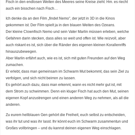
Fisch in den endlosen Weiten des Meeres seine Kreise zieht. Hm. es riecht
auch ein bisschen nach Fisch…
Ich denke da an den Film „findet Nemo”, der jetzt in 3D in die Kinos
gekommen ist. Der Film spielt ja in den blauen Weiten des Ozeans.
Der kleine Clownfisch Nemo und sein Vater Marlin müssen erleben, welche
Gefahren darin stecken, dass alles so weit und offen ist. Wie reizvoll, aber
auch riskant es ist, sich über die Ränder des eigenen kleinen Korallenriffs
hinauszubewegen.
Aber Marlin erfährt auch, wie es ist, sich mit guten Freunden auf den Weg
zumachen.
Er erlebt, dass man gemeinsam im Schwarm Mut bekommt, das sein Ziel zu
verfolgen, und sich nicht beirren zu lassen.
Es gehört auch dazu, dass man erkennt, wann es nicht mehr gut ist, mit
dem Strom zu schwimmen. Denn ein kluger Fisch hat auch den Mut, seinen
eigenen Kopf anzustrengen und einen anderen Weg zu nehmen, als all die
anderen.
Zu eurem hellblauen Gen gehört die Freiheit, euch selbst zu entscheiden,
was ihr tut und was ihr lasst. Ihr könnt euch im Schwarm zusammentun und
Großes vollbringen – und du kannst deinen eigenen Weg einschlagen.