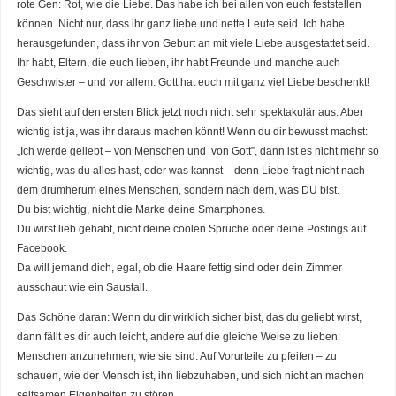
rote Gen: Rot, wie die Liebe. Das habe ich bei allen von euch feststellen
können. Nicht nur, dass ihr ganz liebe und nette Leute seid. Ich habe
herausgefunden, dass ihr von Geburt an mit viele Liebe ausgestattet seid.
Ihr habt, Eltern, die euch lieben, ihr habt Freunde und manche auch
Geschwister – und vor allem: Gott hat euch mit ganz viel Liebe beschenkt!
Das sieht auf den ersten Blick jetzt noch nicht sehr spektakulär aus. Aber
wichtig ist ja, was ihr daraus machen könnt! Wenn du dir bewusst machst:
„Ich werde geliebt – von Menschen und von Gott”, dann ist es nicht mehr so
wichtig, was du alles hast, oder was kannst – denn Liebe fragt nicht nach
dem drumherum eines Menschen, sondern nach dem, was DU bist.
Du bist wichtig, nicht die Marke deine Smartphones.
Du wirst lieb gehabt, nicht deine coolen Sprüche oder deine Postings auf
Facebook.
Da will jemand dich, egal, ob die Haare fettig sind oder dein Zimmer
ausschaut wie ein Saustall.
Das Schöne daran: Wenn du dir wirklich sicher bist, das du geliebt wirst,
dann fällt es dir auch leicht, andere auf die gleiche Weise zu lieben:
Menschen anzunehmen, wie sie sind. Auf Vorurteile zu pfeifen – zu
schauen, wie der Mensch ist, ihn liebzuhaben, und sich nicht an machen
seltsamen Eigenheiten zu stören.