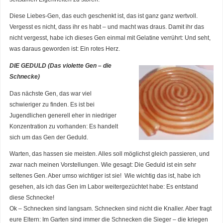
Diese Liebes-Gen, das euch geschenkt ist, das ist ganz ganz wertvoll.
Vergesst es nicht, dass ihr es habt – und macht was draus. Damit ihr das
nicht vergesst, habe ich dieses Gen einmal mit Gelatine verrührt: Und seht,
was daraus geworden ist: Ein rotes Herz.
DIE GEDULD (Das violette Gen – die
Schnecke)
Das nächste Gen, das war viel
schwieriger zu finden. Es ist bei
Jugendlichen generell eher in niedriger
Konzentration zu vorhanden: Es handelt
sich um das Gen der Geduld.
Warten, das hassen sie meisten. Alles soll möglichst gleich passieren, und
zwar nach meinen Vorstellungen. Wie gesagt: Die Geduld ist ein sehr
seltenes Gen. Aber umso wichtiger ist sie! Wie wichtig das ist, habe ich
gesehen, als ich das Gen im Labor weitergezüchtet habe: Es entstand
diese Schnecke!
Ok – Schnecken sind langsam. Schnecken sind nicht die Knaller. Aber fragt
eure Eltern: Im Garten sind immer die Schnecken die Sieger – die kriegen