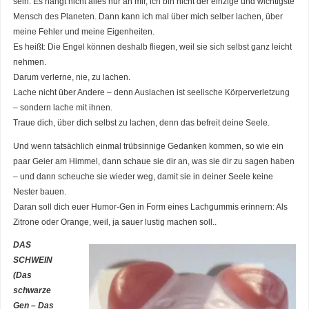
sein. Es hängt nicht alles nur an mir, ich bin nicht der einzige und wichtigste
Mensch des Planeten. Dann kann ich mal über mich selber lachen, über
meine Fehler und meine Eigenheiten.
Es heißt: Die Engel können deshalb fliegen, weil sie sich selbst ganz leicht
nehmen.
Darum verlerne, nie, zu lachen.
Lache nicht über Andere – denn Auslachen ist seelische Körperverletzung
– sondern lache mit ihnen.
Traue dich, über dich selbst zu lachen, denn das befreit deine Seele.
Und wenn tatsächlich einmal trübsinnige Gedanken kommen, so wie ein
paar Geier am Himmel, dann schaue sie dir an, was sie dir zu sagen haben
– und dann scheuche sie wieder weg, damit sie in deiner Seele keine
Nester bauen.
Daran soll dich euer Humor-Gen in Form eines Lachgummis erinnern: Als
Zitrone oder Orange, weil, ja sauer lustig machen soll..
DAS
SCHWEIN
(Das
schwarze
Gen – Das