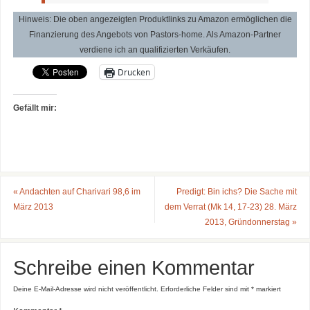
Hinweis: Die oben angezeigten Produktlinks zu Amazon ermöglichen die
Finanzierung des Angebots von Pastors-home. Als Amazon-Partner
verdiene ich an qualifizierten Verkäufen.
Drucken
Gefällt mir:
«
Andachten auf Charivari 98,6 im
Predigt: Bin ichs? Die Sache mit
März 2013
dem Verrat (Mk 14, 17-23) 28. März
2013, Gründonnerstag
»
Schreibe einen Kommentar
Deine E-Mail-Adresse wird nicht veröffentlicht.
Erforderliche Felder sind mit
*
markiert