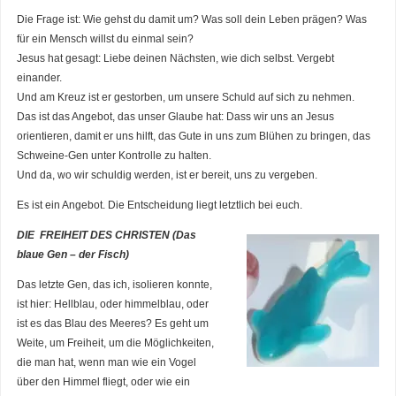
Die Frage ist: Wie gehst du damit um? Was soll dein Leben prägen? Was
für ein Mensch willst du einmal sein?
Jesus hat gesagt: Liebe deinen Nächsten, wie dich selbst. Vergebt
einander.
Und am Kreuz ist er gestorben, um unsere Schuld auf sich zu nehmen.
Das ist das Angebot, das unser Glaube hat: Dass wir uns an Jesus
orientieren, damit er uns hilft, das Gute in uns zum Blühen zu bringen, das
Schweine-Gen unter Kontrolle zu halten.
Und da, wo wir schuldig werden, ist er bereit, uns zu vergeben.
Es ist ein Angebot. Die Entscheidung liegt letztlich bei euch.
DIE FREIHEIT DES CHRISTEN (Das
blaue Gen – der Fisch)
Das letzte Gen, das ich, isolieren konnte,
ist hier: Hellblau, oder himmelblau, oder
ist es das Blau des Meeres? Es geht um
Weite, um Freiheit, um die Möglichkeiten,
die man hat, wenn man wie ein Vogel
über den Himmel fliegt, oder wie ein