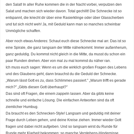
den Salat! In aller Ruhe kommen die in der Nacht vorbei, verputzen den
Salat und machen sich wieder davon. Total gechillt! Die Schnecke ist so
entspannt, die kriecht dir über eine Rasierklinge oder über Glasscherben
und tut sich nicht weh! Ja, mit Geduld kann man so manches scheinbar
Unmögliche schaffen.
Aber noch etwas Anderes: Schaut euch diese Schnecke mal an: Das ist so
eine Spirale, die ganz langsam der Mitte näherkommt. Immer außenherum,
ganz geduldig. Du kommst nicht gleich in die Mitte, da musst du schon ein
paar Runden drehen. Aber von mal zu mal kommst du näher ran.
Ich muss euch sagen: Wenn es um die wirklich großen Fragen des Lebens
und des Glaubens geht, dann brauchst du die Geduld der Schnecke.
„Warum lässt Gott es zu, dass Schlimmes passiert.” „Warum trifft es gerade
mich?” „Gibts diesen Gott überhaupt?”
Das sind oft Fragen, die einem zappeln lassen. Aber da gibts keine
schnelle und einfache Lösung. Die einfachen Antworten sind da oft
ziemlicher Humbug.
Da braucht es den Schnecken-Style! Langsam und geduldig mit deiner
Frage durch Leben gehen, und deine Kreise ziehen. Immer wieder Gott
fragen und dabei nicht aufgeben. Und so langsam wirst du Runde für
Runde mehr Klarheit bekommen; so manche Verstehens-Hindernisse