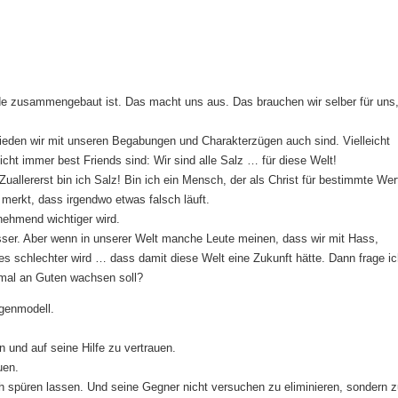
de zusammengebaut ist. Das macht uns aus. Das brauchen wir selber für uns
chieden wir mit unseren Begabungen und Charakterzügen auch sind. Vielleicht
cht immer best Friends sind: Wir sind alle Salz … für diese Welt!
uallererst bin ich Salz! Bin ich ein Mensch, der als Christ für bestimmte Wer
merkt, dass irgendwo etwas falsch läuft.
nehmend wichtiger wird.
besser. Aber wenn in unserer Welt manche Leute meinen, dass wir mit Hass,
 schlechter wird … dass damit diese Welt eine Zukunft hätte. Dann frage ic
 mal an Guten wachsen soll?
genmodell.
n und auf seine Hilfe zu vertrauen.
uen.
h spüren lassen. Und seine Gegner nicht versuchen zu eliminieren, sondern z