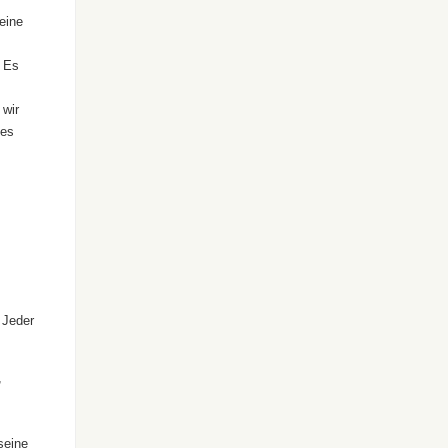
eine
. Es
 wir
 es
 Jeder
,
seine