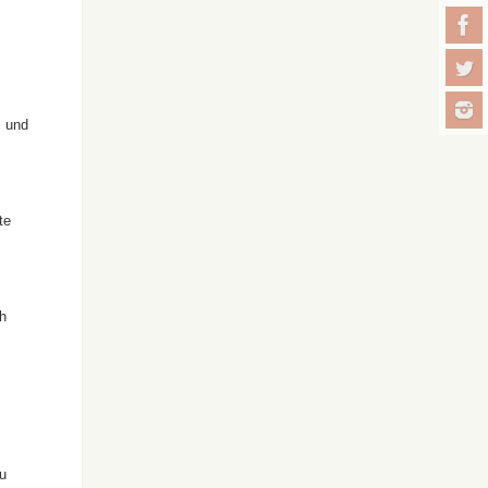
, und
te
h
u