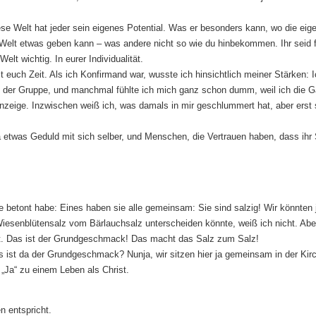
iese Welt hat jeder sein eigenes Potential. Was er besonders kann, wo die eig
 Welt etwas geben kann – was andere nicht so wie du hinbekommen. Ihr seid f
lt wichtig. In eurer Individualität.
t euch Zeit. Als ich Konfirmand war, wusste ich hinsichtlich meiner Stärken: I
 der Gruppe, und manchmal fühlte ich mich ganz schon dumm, weil ich die 
anzeige. Inzwischen weiß ich, was damals in mir geschlummert hat, aber erst 
 etwas Geduld mit sich selber, und Menschen, die Vertrauen haben, dass ihr 
ze betont habe: Eines haben sie alle gemeinsam: Sie sind salzig! Wir könnten 
senblütensalz vom Bärlauchsalz unterscheiden könnte, weiß ich nicht. Aber
ist. Das ist der Grundgeschmack! Das macht das Salz zum Salz!
s ist da der Grundgeschmack? Nunja, wir sitzen hier ja gemeinsam in der Kir
r „Ja“ zu einem Leben als Christ.
n entspricht.