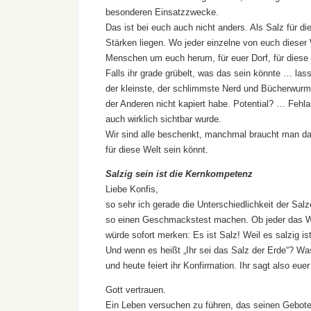
besonderen Einsatzzwecke.
Das ist bei euch auch nicht anders. Als Salz für d
Stärken liegen. Wo jeder einzelne von euch dieser
Menschen um euch herum, für euer Dorf, für diese We
Falls ihr grade grübelt, was das sein könnte … lass
der kleinste, der schlimmste Nerd und Bücherwurm
der Anderen nicht kapiert habe. Potential? … Fehl
auch wirklich sichtbar wurde.
Wir sind alle beschenkt, manchmal braucht man da
für diese Welt sein könnt.
Salzig sein ist die Kernkompetenz
Liebe Konfis,
so sehr ich gerade die Unterschiedlichkeit der Sal
so einen Geschmackstest machen. Ob jeder das Wie
würde sofort merken: Es ist Salz! Weil es salzig 
Und wenn es heißt „Ihr sei das Salz der Erde“? Wa
und heute feiert ihr Konfirmation. Ihr sagt also eue
Gott vertrauen.
Ein Leben versuchen zu führen, das seinen Gebote