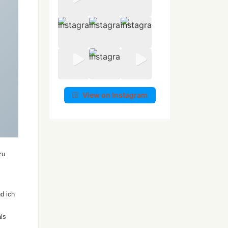
View on Instagram
zu
d ich
als