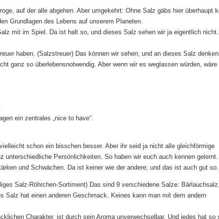
tydroge, auf der alle abgehen. Aber umgekehrt: Ohne Salz gäbs hier überhaupt k
zu den Grundlagen des Lebens auf unserem Planeten.
alz mit im Spiel. Da ist halt so, und dieses Salz sehen wir ja eigentlich nicht
streuer haben. (Salzstreuer) Das können wir sehen; und an dieses Salz denken
nicht ganz so überlebensnotwendig. Aber wenn wir es weglassen würden, wäre
.
agen ein zentrales „nice to have“.
vielleicht schon ein bisschen besser. Aber ihr seid ja nicht alle gleichförmige
anz unterschiedliche Persönlichkeiten. So haben wir euch auch kennen gelernt.
 Stärken und Schwächen. Da ist keiner wie der andere; und das ist auch gut so.
eiliges Salz-Röhrchen-Sortiment) Das sind 9 verschiedene Salze: Bärlauchsalz
des Salz hat einen anderen Geschmack. Keines kann man mit dem andern
klichen Charakter, ist durch sein Aroma unverwechselbar. Und jedes hat so 