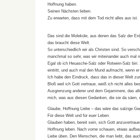
Hoffnung haben.
Seinen Nächsten lieben.
Zu erwarten, dass mit dem Tod nicht alles aus ist.
Das sind die Moleküle, aus denen das Salz der Er
das braucht diese Welt.
So unterschiedlich wir als Christen sind. So vers
manchmal so sehr, was wir miteinander auch mal ni
Egal ob ich Heuasche-Salz oder Rotwein-Salz bin: Z
eintritt, und auch mal den Mund aufmacht, wenn er 
Ich habe den Eindruck, dass das in dieser Welt zu
Bloß weil ich Gott vertraue, weiß ich nicht alles 
Ausgrenzung anderer und dem Gejammere, das alles
mich, was aus diesen Gedanken, die sie da säen,
Glaube, Hoffnung Liebe – das wäre das salzige Ge
Für diese Welt und für euer Leben.
Glauben haben, bereit sein, sich Gott anzuvertraue
Hoffnung leben. Nach vorne schauen, etwas aufba
Liebe üben. Den Menschen, die man liebt, das auc