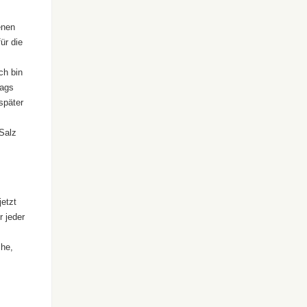
enen
ür die
ch bin
Gags
später
Salz
jetzt
 jeder
che,