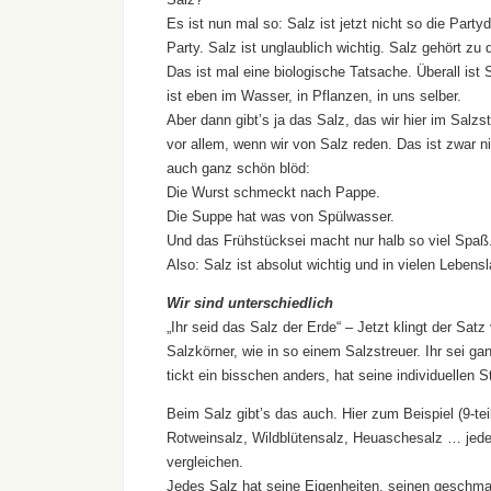
Es ist nun mal so: Salz ist jetzt nicht so die Par
Party. Salz ist unglaublich wichtig. Salz gehört 
Das ist mal eine biologische Tatsache. Überall ist S
ist eben im Wasser, in Pflanzen, in uns selber.
Aber dann gibt’s ja das Salz, das wir hier im Salz
vor allem, wenn wir von Salz reden. Das ist zwar 
auch ganz schön blöd:
Die Wurst schmeckt nach Pappe.
Die Suppe hat was von Spülwasser.
Und das Frühstücksei macht nur halb so viel Spaß
Also: Salz ist absolut wichtig und in vielen Lebensl
Wir sind unterschiedlich
„Ihr seid das Salz der Erde“ – Jetzt klingt der Satz 
Salzkörner, wie in so einem Salzstreuer. Ihr sei g
tickt ein bisschen anders, hat seine individuellen
Beim Salz gibt’s das auch. Hier zum Beispiel (9-t
Rotweinsalz, Wildblütensalz, Heuaschesalz … je
vergleichen.
Jedes Salz hat seine Eigenheiten, seinen geschmac