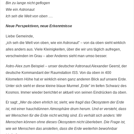
Bin zu lange nicht geflogen
Wie ein Astronaut
Ich seh die Welt von oben ….
Neue Perspektiven, neue Erkenntnisse
Liebe Gemeinde,
„ich seh die Welt von oben, wie ein Astronaut” – von da oben sieht wirklich
alles anders aus. Viele Kleinigkeiten, über die wir uns täglich aufregen,
verschwinden im Grau – aber Anderes sieht man umso besser.
Astro-Alex zum Beispiel – unser deutscher Astronaut Alexander Geerst, der
deutsche Kommandant der Raumstation ISS. Von da oben in 400
Kilometern Höhe hat er wirklich einen ganz anderen Blick auf unsere Erde.
Unter sich sieht er diese kleine blaue Murmel „Erde” im tiefen Schwarz des
Kosmos. Immer wieder berichtet er aktuell von seinen Eindrücken da oben.
Er sagt:
„Wer da oben ehrlich ist, sieht, wie fragil das Ökosystem der Erde
ist, mit einer hauchdünnen Atmosphäre drum herum. Und er versteht, dass
wir Menschen für die Erde nicht wichtig sind. Es verhält sich anders: Wir
Menschen können ohne dieses Ökosystem nicht überleben. Die Frage ist,
wie wir Menschen das anstellen, dass die Erde weiterhin bewohnbar