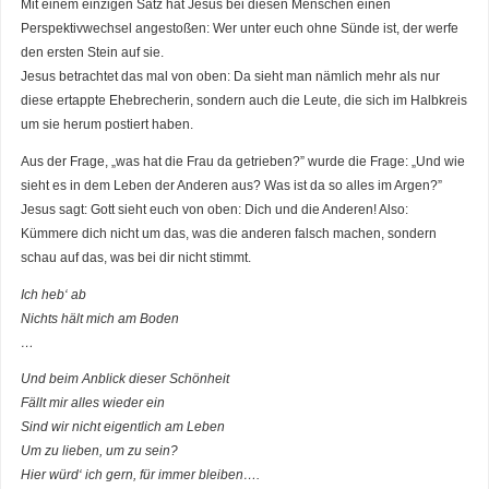
Mit einem einzigen Satz hat Jesus bei diesen Menschen einen
Perspektivwechsel angestoßen: Wer unter euch ohne Sünde ist, der werfe
den ersten Stein auf sie.
Jesus betrachtet das mal von oben: Da sieht man nämlich mehr als nur
diese ertappte Ehebrecherin, sondern auch die Leute, die sich im Halbkreis
um sie herum postiert haben.
Aus der Frage, „was hat die Frau da getrieben?” wurde die Frage: „Und wie
sieht es in dem Leben der Anderen aus? Was ist da so alles im Argen?”
Jesus sagt: Gott sieht euch von oben: Dich und die Anderen! Also:
Kümmere dich nicht um das, was die anderen falsch machen, sondern
schau auf das, was bei dir nicht stimmt.
Ich heb‘ ab
Nichts hält mich am Boden
…
Und beim Anblick dieser Schönheit
Fällt mir alles wieder ein
Sind wir nicht eigentlich am Leben
Um zu lieben, um zu sein?
Hier würd‘ ich gern, für immer bleiben….