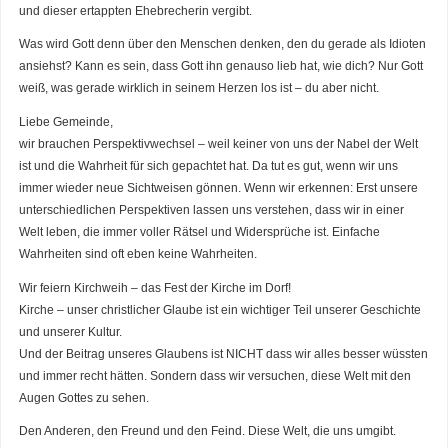
und dieser ertappten Ehebrecherin vergibt.
Was wird Gott denn über den Menschen denken, den du gerade als Idioten
ansiehst? Kann es sein, dass Gott ihn genauso lieb hat, wie dich? Nur Gott
weiß, was gerade wirklich in seinem Herzen los ist – du aber nicht.
Liebe Gemeinde,
wir brauchen Perspektivwechsel – weil keiner von uns der Nabel der Welt
ist und die Wahrheit für sich gepachtet hat. Da tut es gut, wenn wir uns
immer wieder neue Sichtweisen gönnen. Wenn wir erkennen: Erst unsere
unterschiedlichen Perspektiven lassen uns verstehen, dass wir in einer
Welt leben, die immer voller Rätsel und Widersprüche ist. Einfache
Wahrheiten sind oft eben keine Wahrheiten.
Wir feiern Kirchweih – das Fest der Kirche im Dorf!
Kirche – unser christlicher Glaube ist ein wichtiger Teil unserer Geschichte
und unserer Kultur.
Und der Beitrag unseres Glaubens ist NICHT dass wir alles besser wüssten
und immer recht hätten. Sondern dass wir versuchen, diese Welt mit den
Augen Gottes zu sehen.
Den Anderen, den Freund und den Feind. Diese Welt, die uns umgibt.