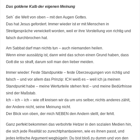
Das goldene Kalb der eigenen Meinung
Seh´ die Welt von oben – mit den Augen Gottes.
Das hat Jesus gefordert. Immer wieder ist er mit Menschen in
Streitgespräche verwickelt worden, weil er ihre Vorstellung von richtig und
falsch durchbrochen hat.
Am Sabbat darf man nichts tun – auch niemanden heilen.
Wenn einer aussätzig ist, dann wird das schon einen Grund haben, dass
Gott die so straft, darum soll man den lieber meiden.
Immer wieder: Feste Standpunkte – feste Überzeugungen von richtig und
falsch – und vor allem das Prinzip: ICH weiß es – weil ich ja meinen
Standpunkt habe – meine Werturteile stehen fest – und meine Bedürfnisse
sind der Maßstab.
Ich – ich – ich – wie oft kreisen wir da um uns selber, nichts anderes zählt,
der Andere nicht, seine Meinung nicht.
Der Blick von oben, der mich NEBEN den Andern stellt, der fehlt.
Ganz perfekt bekommen das verbohrte Hetzer in den sozialen Medien hin,
die sich jede Realität so zurechtphantasieren, wie es ihnen passt, und
jedes kritische Argument wegbügeln: Du bist bloß zu dumm und von den