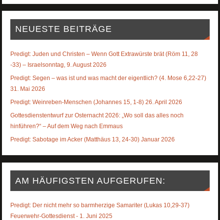
NEUESTE BEITRÄGE
Predigt: Juden und Christen – Wenn Gott Extrawürste brät (Röm 11, 28
-33) – Israelsonntag, 9. August 2026
Predigt: Segen – was ist und was macht der eigentlich? (4. Mose 6,22-27)
31. Mai 2026
Predigt: Weinreben-Menschen (Johannes 15, 1-8) 26. April 2026
Gottesdienstentwurf zur Osternacht 2026: „Wo soll das alles noch
hinführen?“ – Auf dem Weg nach Emmaus
Predigt: Sabotage im Acker (Matthäus 13, 24-30) Januar 2026
AM HÄUFIGSTEN AUFGERUFEN:
Predigt: Der nicht mehr so barmherzige Samariter (Lukas 10,29-37)
Feuerwehr-Gottesdienst - 1. Juni 2025