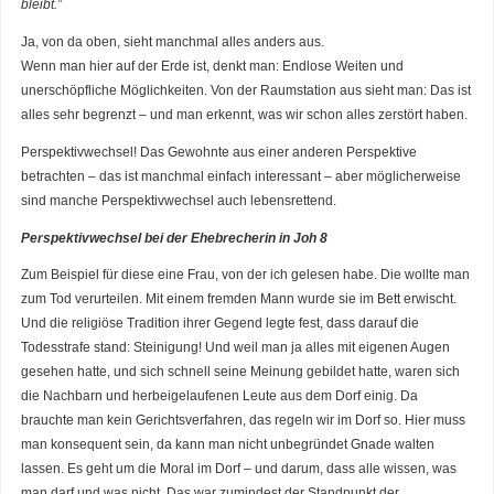
bleibt.”
Ja, von da oben, sieht manchmal alles anders aus.
Wenn man hier auf der Erde ist, denkt man: Endlose Weiten und
unerschöpfliche Möglichkeiten. Von der Raumstation aus sieht man: Das ist
alles sehr begrenzt – und man erkennt, was wir schon alles zerstört haben.
Perspektivwechsel! Das Gewohnte aus einer anderen Perspektive
betrachten – das ist manchmal einfach interessant – aber möglicherweise
sind manche Perspektivwechsel auch lebensrettend.
Perspektivwechsel bei der Ehebrecherin in Joh 8
Zum Beispiel für diese eine Frau, von der ich gelesen habe. Die wollte man
zum Tod verurteilen. Mit einem fremden Mann wurde sie im Bett erwischt.
Und die religiöse Tradition ihrer Gegend legte fest, dass darauf die
Todesstrafe stand: Steinigung! Und weil man ja alles mit eigenen Augen
gesehen hatte, und sich schnell seine Meinung gebildet hatte, waren sich
die Nachbarn und herbeigelaufenen Leute aus dem Dorf einig. Da
brauchte man kein Gerichtsverfahren, das regeln wir im Dorf so. Hier muss
man konsequent sein, da kann man nicht unbegründet Gnade walten
lassen. Es geht um die Moral im Dorf – und darum, dass alle wissen, was
man darf und was nicht. Das war zumindest der Standpunkt der