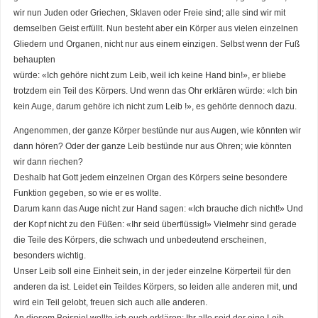
wir nun Juden oder Griechen, Sklaven oder Freie sind; alle sind wir mit
demselben Geist erfüllt. Nun besteht aber ein Körper aus vielen einzelnen
Gliedern und Organen, nicht nur aus einem einzigen. Selbst wenn der Fuß
behaupten
würde: «Ich gehöre nicht zum Leib, weil ich keine Hand bin!», er bliebe
trotzdem ein Teil des Körpers. Und wenn das Ohr erklären würde: «Ich bin
kein Auge, darum gehöre ich nicht zum Leib !», es gehörte dennoch dazu.
Angenommen, der ganze Körper bestünde nur aus Augen, wie könnten wir
dann hören? Oder der ganze Leib bestünde nur aus Ohren; wie könnten
wir dann riechen?
Deshalb hat Gott jedem einzelnen Organ des Körpers seine besondere
Funktion gegeben, so wie er es wollte.
Darum kann das Auge nicht zur Hand sagen: «Ich brauche dich nicht!» Und
der Kopf nicht zu den Füßen: «Ihr seid überflüssig!» Vielmehr sind gerade
die Teile des Körpers, die schwach und unbedeutend erscheinen,
besonders wichtig.
Unser Leib soll eine Einheit sein, in der jeder einzelne Körperteil für den
anderen da ist. Leidet ein Teildes Körpers, so leiden alle anderen mit, und
wird ein Teil gelobt, freuen sich auch alle anderen.
An diesem Beispiel wollte ich euch erklären: Ihr alle seid der eine Leib