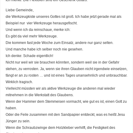
Liebe Gemeinde,
die Werkzeugkiste unseres Gottes ist groß. Ich habe jetzt gerade mal als
Beispiel nur vier Werkzeuge herausgefischt.
Und wenn ich da reinschaue, merke ich:
Es gibt da viel mehr Werkzeuge.
Die kommen fast jede Woche zum Einsatz, andere nur ganz selten.
Und manche habe ich selber noch nie gesehen.
Ich denke: Schade eigentlich!
Nicht nur weil wir sie brauchen könnten, sondern weil sie in der Gefahr
stehen, zu verrosten. Ja, wenn sie ihren Glauben nicht irgendwie einsetzen,
fängt er an zu rosten … und ist eines Tages unansehnlich und unbrauchbar.
Wirklich tragisch.
Vielleicht müssten wir als aktive Werkzeuge die anderen mal wieder
mitnehmen in die Werkstatt des Glaubens.
Wenn der Hammer dem Stemmeisen vormacht, wie gut es ist, einen Gott zu
haben.
Oder die Feile zusammen mit den Sandpapier entdeckt, was es heißt Jesu
Jünger zu sein.
Wenn die Schraubzwinge dem Holzkleber verhilft, die Festigkeit des