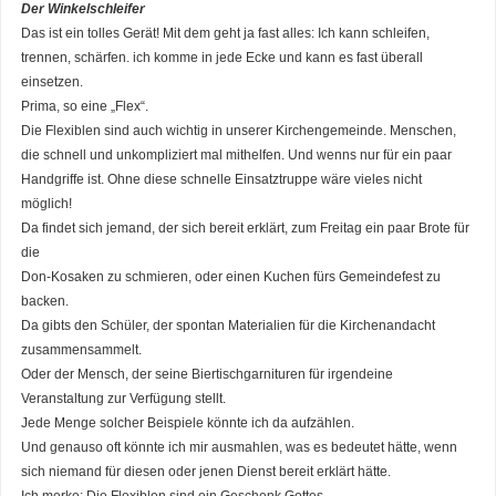
Der Winkelschleifer
Das ist ein tolles Gerät! Mit dem geht ja fast alles: Ich kann schleifen,
trennen, schärfen. ich komme in jede Ecke und kann es fast überall
einsetzen.
Prima, so eine „Flex“.
Die Flexiblen sind auch wichtig in unserer Kirchengemeinde. Menschen,
die schnell und unkompliziert mal mithelfen. Und wenns nur für ein paar
Handgriffe ist. Ohne diese schnelle Einsatztruppe wäre vieles nicht
möglich!
Da findet sich jemand, der sich bereit erklärt, zum Freitag ein paar Brote für
die
Don-Kosaken zu schmieren, oder einen Kuchen fürs Gemeindefest zu
backen.
Da gibts den Schüler, der spontan Materialien für die Kirchenandacht
zusammensammelt.
Oder der Mensch, der seine Biertischgarnituren für irgendeine
Veranstaltung zur Verfügung stellt.
Jede Menge solcher Beispiele könnte ich da aufzählen.
Und genauso oft könnte ich mir ausmahlen, was es bedeutet hätte, wenn
sich niemand für diesen oder jenen Dienst bereit erklärt hätte.
Ich merke: Die Flexiblen sind ein Geschenk Gottes.