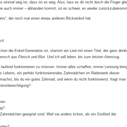
s einmal weg ist, dass ist es weg. Also, lass es dir nicht durch die Finger gle
– wie auch immer – abhanden kommt, ist es schwer, es wieder zurückzubekom
ers“, der noch mal einen etwas anderen Blickwinkel hat:
ch‘.
on die Enkel-Generation ist, stammt ein Lied mit einen Titel, der ganz ähnli
Mensch aus Fleisch und Blut. Und ich will leben, bis zum letzten Atemzug.
, laufend funktionieren zu müssen. Immer alles schaffen, immer Leistung brin
es Lebens, ein perfekt funktionierendes Zahnrädchen im Räderwerk dieser
achst, bis du ein gutes Zahnrad, und wenn du nicht funktionierst, fragt man 
stenzberechtigung?
hen.
ng?
Zahnrädchen geeignet sind. Weil sie anders ticken, als ein Großteil der
erden?