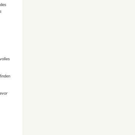
 des
s
volles
finden
evor