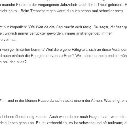
ben manche Exzesse der vergangenen Jahrzehnte auch ihren Tribut gefordert. E
 nicht so toll. Beim Treppensteigen warst du auch schon mal schneller oben –
 nur körperlich: “
Die Welt da draußen macht dich fertig. Du sagst, du hast g
 Welt wirklich immer verrückter geworden, immer anstrengender, immer
 voll hat.
r weniger hinterher kommt? Weil die eigene Fähigkeit, sich an diese Verände
ind auch einfach die Energiereserven zu Ende? Weil alles nur noch endlos mü
 soll das alles?
!
” … und in der kleinen Pause danach stockt einem der Atmen. Was singt er
s Lebens überdrüssig zu sein. Auch wenn du nur noch Fragen hast, wenn dir a
ir dein Leben genau an. Es ist zerbrechlich, es ist schwierig und oft mühsam; a