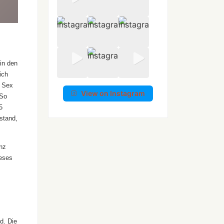
in den
ich
t Sex
View on Instagram
.So
5
estand,
nz
eses
d. Die