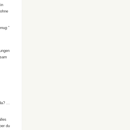
in
 ohne
enug.
”
rungen
hsam
 da? …
lles
ber du