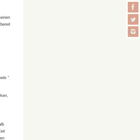
seinen
bereit
ele.“
rken,
alb
eit
nen