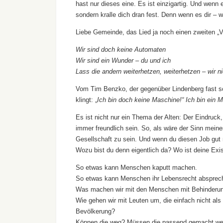
hast nur dieses eine. Es ist einzigartig. Und wenn e
sondern kralle dich dran fest. Denn wenn es dir 
Liebe Gemeinde, das Lied ja noch einen zweiten „V
Wir sind doch keine Automaten
Wir sind ein Wunder – du und ich
Lass die andern weiterhetzen, weiterhetzen – wir ni
Vom Tim Benzko, der gegenüber Lindenberg fast sch
klingt: „
Ich bin doch keine Maschine!“ Ich bin ein 
Es ist nicht nur ein Thema der Alten: Der Eindruck
immer freundlich sein. So, als wäre der Sinn mein
Gesellschaft zu sein. Und wenn du diesen Job gut m
Wozu bist du denn eigentlich da? Wo ist deine Exi
So etwas kann Menschen kaputt machen.
So etwas kann Menschen ihr Lebensrecht absprec
Was machen wir mit den Menschen mit Behinderu
Wie gehen wir mit Leuten um, die einfach nicht als 
Bevölkerung?
Können die weg? Müssen die passend gemacht w