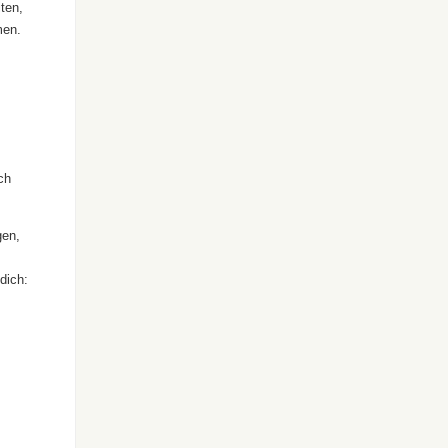
iten,
men.
ch
gen,
dich: