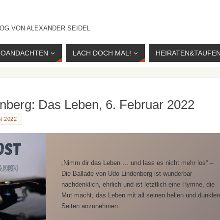
OG VON ALEXANDER SEIDEL
IOANDACHTEN
LACH DOCH MAL!
HEIRATEN&TAUFE
enberg: Das Leben, 6. Februar 2022
 2022
„Nimm dir das Leben … und lass es nicht mehr los“ –
Die Ballade von Udo Lindenberg ist wunderbar
nachdenklich, ehrlich und ist letztlich eine Hymne, die
Mut macht, das Leben mit all seinen hellen und dunkle
Seiten anzunehmen.