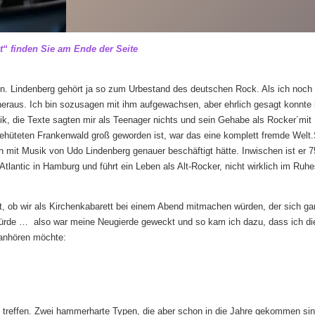
t“ finden Sie am Ende der Seite
n. Lindenberg gehört ja so zum Urbestand des deutschen Rock. Als ich noch 
 heraus. Ich bin sozusagen mit ihm aufgewachsen, aber ehrlich gesagt konnte 
ik, die Texte sagten mir als Teenager nichts und sein Gehabe als Rocker´mi
behüteten Frankenwald groß geworden ist, war das eine komplett fremde Welt
h mit Musik von Udo Lindenberg genauer beschäftigt hätte. Inwischen ist er 7
Atlantic in Hamburg und führt ein Leben als Alt-Rocker, nicht wirklich im Ruh
t, ob wir als Kirchenkabarett bei einem Abend mitmachen würden, der sich ga
ürde … also war meine Neugierde geweckt und so kam ich dazu, dass ich di
 anhören möchte:
zu treffen. Zwei hammerharte Typen, die aber schon in die Jahre gekommen sin