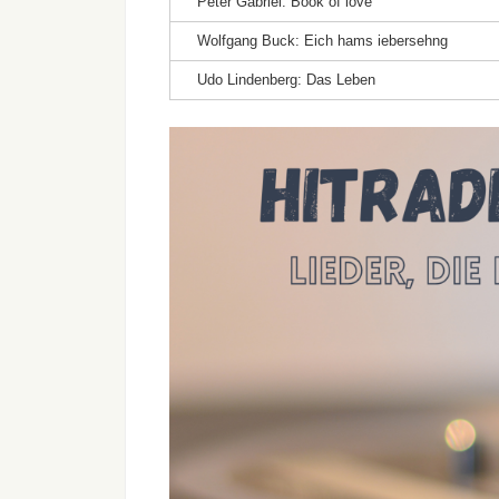
Peter Gabriel: Book of love
Wolfgang Buck: Eich hams iebersehng
Udo Lindenberg: Das Leben