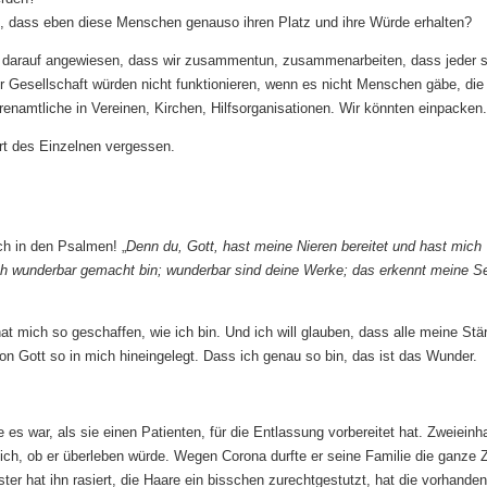
 dass eben diese Menschen genauso ihren Platz und ihre Würde erhalten?
r darauf angewiesen, dass wir zusammentun, zusammenarbeiten, dass jeder 
r Gesellschaft würden nicht funktionieren, wenn es nicht Menschen gäbe, die 
renamtliche in Vereinen, Kirchen, Hilfsorganisationen. Wir könnten einpacken.
ert des Einzelnen vergessen.
h in den Psalmen! „
Denn du, Gott, hast meine Nieren bereitet und hast mich
 ich wunderbar gemacht bin; wunderbar sind deine Werke; das erkennt meine Se
at mich so geschaffen, wie ich bin. Und ich will glauben, dass alle meine Stä
 Gott so in mich hineingelegt. Dass ich genau so bin, das ist das Wunder.
 es war, als sie einen Patienten, für die Entlassung vorbereitet hat. Zweieinh
lich, ob er überleben würde. Wegen Corona durfte er seine Familie die ganze Z
er hat ihn rasiert, die Haare ein bisschen zurechtgestutzt, hat die vorhande