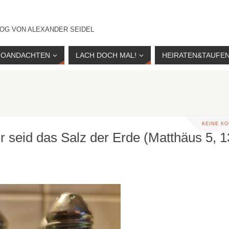
OG VON ALEXANDER SEIDEL
IOANDACHTEN
LACH DOCH MAL!
HEIRATEN&TAUFE
KEINE K
hr seid das Salz der Erde (Matthäus 5, 13