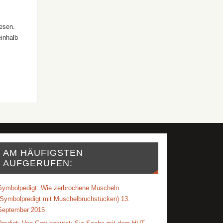
lesen.
einhalb
AM HÄUFIGSTEN
AUFGERUFEN:
Symbolpedigt: Wie zerbrochene Muscheln
(Symbolpredigt mit Muschelbruchstücken) 13.
September 2015