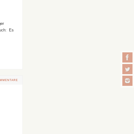
ger
euch: Es
OMMENTARE