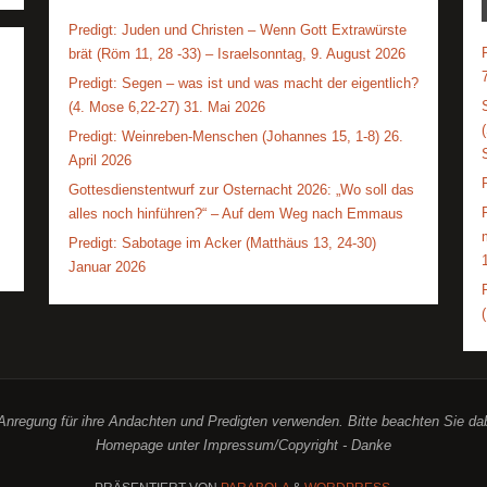
Predigt: Juden und Christen – Wenn Gott Extrawürste
brät (Röm 11, 28 -33) – Israelsonntag, 9. August 2026
Predigt: Segen – was ist und was macht der eigentlich?
(4. Mose 6,22-27) 31. Mai 2026
Predigt: Weinreben-Menschen (Johannes 15, 1-8) 26.
April 2026
Gottesdienstentwurf zur Osternacht 2026: „Wo soll das
alles noch hinführen?“ – Auf dem Weg nach Emmaus
Predigt: Sabotage im Acker (Matthäus 13, 24-30)
Januar 2026
r Anregung für ihre Andachten und Predigten verwenden. Bitte beachten Sie d
Homepage unter Impressum/Copyright - Danke