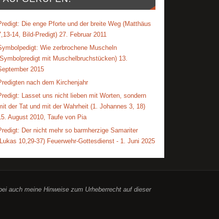
Predigt: Die enge Pforte und der breite Weg (Matthäus
7,13-14, Bild-Predigt) 27. Februar 2011
Symbolpedigt: Wie zerbrochene Muscheln
(Symbolpredigt mit Muschelbruchstücken) 13.
September 2015
Predigten nach dem Kirchenjahr
Predigt: Lasset uns nicht lieben mit Worten, sondern
mit der Tat und mit der Wahrheit (1. Johannes 3, 18)
15. August 2010, Taufe von Pia
Predigt: Der nicht mehr so barmherzige Samariter
(Lukas 10,29-37) Feuerwehr-Gottesdienst - 1. Juni 2025
abei auch meine Hinweise zum Urheberrecht auf dieser