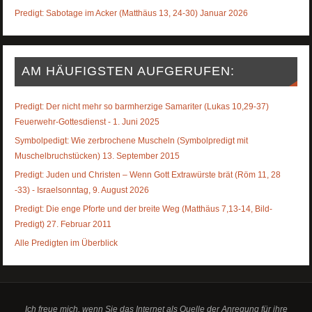
Predigt: Sabotage im Acker (Matthäus 13, 24-30) Januar 2026
AM HÄUFIGSTEN AUFGERUFEN:
Predigt: Der nicht mehr so barmherzige Samariter (Lukas 10,29-37)
Feuerwehr-Gottesdienst - 1. Juni 2025
Symbolpedigt: Wie zerbrochene Muscheln (Symbolpredigt mit
Muschelbruchstücken) 13. September 2015
Predigt: Juden und Christen – Wenn Gott Extrawürste brät (Röm 11, 28
-33) - Israelsonntag, 9. August 2026
Predigt: Die enge Pforte und der breite Weg (Matthäus 7,13-14, Bild-
Predigt) 27. Februar 2011
Alle Predigten im Überblick
Ich freue mich, wenn Sie das Internet als Quelle der Anregung für ihre