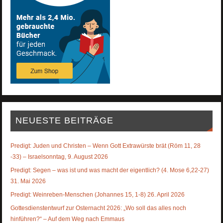
NEUESTE BEITRÄGE
Predigt: Juden und Christen – Wenn Gott Extrawürste brät (Röm 11, 28
-33) – Israelsonntag, 9. August 2026
Predigt: Segen – was ist und was macht der eigentlich? (4. Mose 6,22-27)
31. Mai 2026
Predigt: Weinreben-Menschen (Johannes 15, 1-8) 26. April 2026
Gottesdienstentwurf zur Osternacht 2026: „Wo soll das alles noch
hinführen?“ – Auf dem Weg nach Emmaus