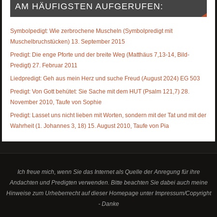
AM HÄUFIGSTEN AUFGERUFEN:
Symbolpedigt: Wie zerbrochene Muscheln (Symbolpredigt mit
Muschelbruchstücken) 13. September 2015
Predigt: Die enge Pforte und der breite Weg (Matthäus 7,13-14, Bild-
Predigt) 27. Februar 2011
Liedpredigt: Geh aus mein Herz und suche Freud (August 2024) EG 503
Predigt: Von Gott behütet: Sie Sache mit dem HUT (Psalm 121,7) 28.
November 2010, Taufe von Sophie
Predigt: Lasset uns nicht lieben mit Worten, sondern mit der Tat und mit der
Wahrheit (1. Johannes 3, 18) 15. August 2010, Taufe von Pia
Ich freue mich, wenn Sie das Internet als Quelle der Anregung für ihre
Andachten und Predigten verwenden. Bitte beachten Sie dabei auch meine
Hinweise zum Urheberrecht auf dieser Homepage unter Impressum/Copyright
- Danke