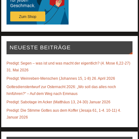
NEUESTE BEITRÄGE
Predigt: Segen – was ist und was macht der eigentlich? (4. Mose 6,22-27)
31. Mai 2026
Predigt: Weinreben-Menschen (Johannes 15, 1-8) 26. April 2026
Gottesdienstentwurf zur Osternacht 2026: „Wo soll das alles noch
hinführen?“ – Auf dem Weg nach Emmaus
Predigt: Sabotage im Acker (Matthäus 13, 24-30) Januar 2026
Predigt: Die Stimme Gottes aus dem Koffer (Jesaja 61, 1-4. 10-11) 4.
Januar 2026