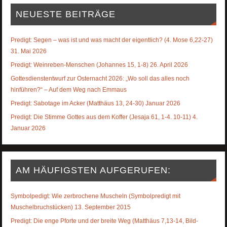
NEUESTE BEITRÄGE
Predigt: Segen – was ist und was macht der eigentlich? (4. Mose 6,22-27)
31. Mai 2026
Predigt: Weinreben-Menschen (Johannes 15, 1-8) 26. April 2026
Gottesdienstentwurf zur Osternacht 2026: „Wo soll das alles noch
hinführen?“ – Auf dem Weg nach Emmaus
Predigt: Sabotage im Acker (Matthäus 13, 24-30) Januar 2026
Predigt: Die Stimme Gottes aus dem Koffer (Jesaja 61, 1-4. 10-11) 4.
Januar 2026
AM HÄUFIGSTEN AUFGERUFEN:
Symbolpedigt: Wie zerbrochene Muscheln (Symbolpredigt mit
Muschelbruchstücken) 13. September 2015
Predigt: Die enge Pforte und der breite Weg (Matthäus 7,13-14, Bild-