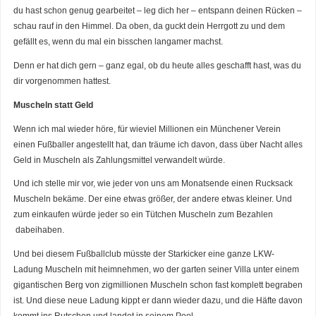
du hast schon genug gearbeitet – leg dich her – entspann deinen Rücken –
schau rauf in den Himmel. Da oben, da guckt dein Herrgott zu und dem
gefällt es, wenn du mal ein bisschen langamer machst.
Denn er hat dich gern – ganz egal, ob du heute alles geschafft hast, was du
dir vorgenommen hattest.
Muscheln statt Geld
Wenn ich mal wieder höre, für wieviel Millionen ein Münchener Verein
einen Fußballer angestellt hat, dan träume ich davon, dass über Nacht alles
Geld in Muscheln als Zahlungsmittel verwandelt würde.
Und ich stelle mir vor, wie jeder von uns am Monatsende einen Rucksack
Muscheln bekäme. Der eine etwas größer, der andere etwas kleiner. Und
zum einkaufen würde jeder so ein Tütchen Muscheln zum Bezahlen
dabeihaben.
Und bei diesem Fußballclub müsste der Starkicker eine ganze LKW-
Ladung Muscheln mit heimnehmen, wo der garten seiner Villa unter einem
gigantischen Berg von zigmillionen Muscheln schon fast komplett begraben
ist. Und diese neue Ladung kippt er dann wieder dazu, und die Häfte davon
kommt ins Rutschen und landet in seinem Pool.