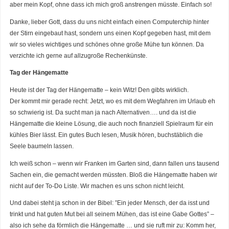
aber mein Kopf, ohne dass ich mich groß anstrengen müsste. Einfach so!
Danke, lieber Gott, dass du uns nicht einfach einen Computerchip hinter
der Stirn eingebaut hast, sondern uns einen Kopf gegeben hast, mit dem
wir so vieles wichtiges und schönes ohne große Mühe tun können. Da
verzichte ich gerne auf allzugroße Rechenkünste.
Tag der Hängematte
Heute ist der Tag der Hängematte – kein Witz! Den gibts wirklich.
Der kommt mir gerade recht: Jetzt, wo es mit dem Wegfahren im Urlaub eh
so schwierig ist. Da sucht man ja nach Alternativen…. und da ist die
Hängematte die kleine Lösung, die auch noch finanziell Spielraum für ein
kühles Bier lässt. Ein gutes Buch lesen, Musik hören, buchstäblich die
Seele baumeln lassen.
Ich weiß schon – wenn wir Franken im Garten sind, dann fallen uns tausend
Sachen ein, die gemacht werden müssten. Bloß die Hängematte haben wir
nicht auf der To-Do Liste. Wir machen es uns schon nicht leicht.
Und dabei steht ja schon in der Bibel: ”Ein jeder Mensch, der da isst und
trinkt und hat guten Mut bei all seinem Mühen, das ist eine Gabe Gottes” –
also ich sehe da förmlich die Hängematte … und sie ruft mir zu: Komm her,