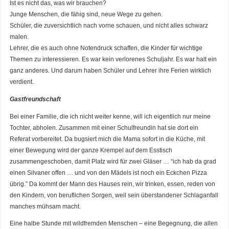
Ist es nicht das, was wir brauchen?
Junge Menschen, die fähig sind, neue Wege zu gehen.
Schüler, die zuversichtlich nach vorne schauen, und nicht alles schwarz
malen.
Lehrer, die es auch ohne Notendruck schaffen, die Kinder für wichtige
Themen zu interessieren. Es war kein verlorenes Schuljahr. Es war halt ein
ganz anderes. Und darum haben Schüler und Lehrer ihre Ferien wirklich
verdient.
Gastfreundschaft
Bei einer Familie, die ich nicht weiter kenne, will ich eigentlich nur meine
Tochter, abholen. Zusammen mit einer Schulfreundin hat sie dort ein
Referat vorbereitet. Da bugsiert mich die Mama sofort in die Küche, mit
einer Bewegung wird der ganze Krempel auf dem Esstisch
zusammengeschoben, damit Platz wird für zwei Gläser … “ich hab da grad
einen Silvaner offen … und von den Mädels ist noch ein Eckchen Pizza
übrig.” Da kommt der Mann des Hauses rein, wir trinken, essen, reden von
den Kindern, von beruflichen Sorgen, weil sein überstandener Schlaganfall
manches mühsam macht.
Eine halbe Stunde mit wildfremden Menschen – eine Begegnung, die allen