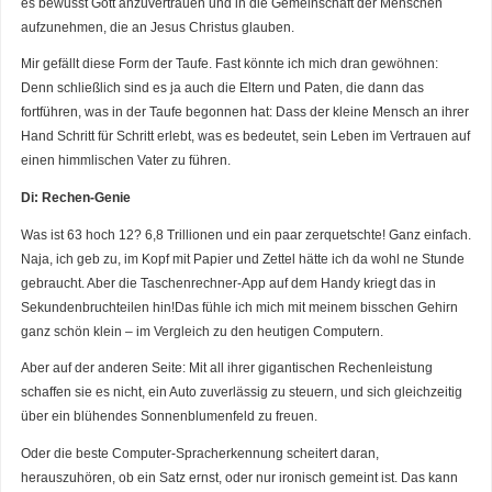
es bewusst Gott anzuvertrauen und in die Gemeinschaft der Menschen
aufzunehmen, die an Jesus Christus glauben.
Mir gefällt diese Form der Taufe. Fast könnte ich mich dran gewöhnen:
Denn schließlich sind es ja auch die Eltern und Paten, die dann das
fortführen, was in der Taufe begonnen hat: Dass der kleine Mensch an ihrer
Hand Schritt für Schritt erlebt, was es bedeutet, sein Leben im Vertrauen auf
einen himmlischen Vater zu führen.
Di: Rechen-Genie
Was ist 63 hoch 12? 6,8 Trillionen und ein paar zerquetschte! Ganz einfach.
Naja, ich geb zu, im Kopf mit Papier und Zettel hätte ich da wohl ne Stunde
gebraucht. Aber die Taschenrechner-App auf dem Handy kriegt das in
Sekundenbruchteilen hin!Das fühle ich mich mit meinem bisschen Gehirn
ganz schön klein – im Vergleich zu den heutigen Computern.
Aber auf der anderen Seite: Mit all ihrer gigantischen Rechenleistung
schaffen sie es nicht, ein Auto zuverlässig zu steuern, und sich gleichzeitig
über ein blühendes Sonnenblumenfeld zu freuen.
Oder die beste Computer-Spracherkennung scheitert daran,
herauszuhören, ob ein Satz ernst, oder nur ironisch gemeint ist. Das kann