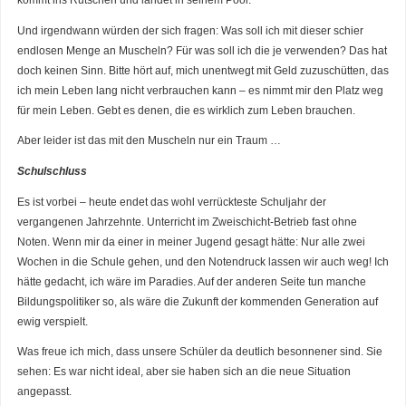
Und irgendwann würden der sich fragen: Was soll ich mit dieser schier
endlosen Menge an Muscheln? Für was soll ich die je verwenden? Das hat
doch keinen Sinn. Bitte hört auf, mich unentwegt mit Geld zuzuschütten, das
ich mein Leben lang nicht verbrauchen kann – es nimmt mir den Platz weg
für mein Leben. Gebt es denen, die es wirklich zum Leben brauchen.
Aber leider ist das mit den Muscheln nur ein Traum …
Schulschluss
Es ist vorbei – heute endet das wohl verrückteste Schuljahr der
vergangenen Jahrzehnte. Unterricht im Zweischicht-Betrieb fast ohne
Noten. Wenn mir da einer in meiner Jugend gesagt hätte: Nur alle zwei
Wochen in die Schule gehen, und den Notendruck lassen wir auch weg! Ich
hätte gedacht, ich wäre im Paradies. Auf der anderen Seite tun manche
Bildungspolitiker so, als wäre die Zukunft der kommenden Generation auf
ewig verspielt.
Was freue ich mich, dass unsere Schüler da deutlich besonnener sind. Sie
sehen: Es war nicht ideal, aber sie haben sich an die neue Situation
angepasst.