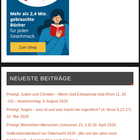
NEUESTE BEITRÄGE
Predigt: Juden und Christen – Wenn Gott Extrawürste brät (Röm 11, 28
-33) – Israelsonntag, 9. August 2026
Predigt: Segen – was ist und was macht der eigentlich? (4. Mose 6,22-27)
31. Mai 2026
Predigt: Weinreben-Menschen (Johannes 15, 1-8) 26. April 2026
Gottesdienstentwurf zur Osternacht 2026: „Wo soll das alles noch