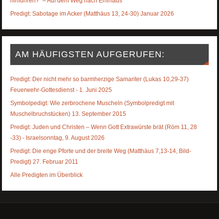
hinführen?“ – Auf dem Weg nach Emmaus
Predigt: Sabotage im Acker (Matthäus 13, 24-30) Januar 2026
AM HÄUFIGSTEN AUFGERUFEN:
Predigt: Der nicht mehr so barmherzige Samariter (Lukas 10,29-37)
Feuerwehr-Gottesdienst - 1. Juni 2025
Symbolpedigt: Wie zerbrochene Muscheln (Symbolpredigt mit
Muschelbruchstücken) 13. September 2015
Predigt: Juden und Christen – Wenn Gott Extrawürste brät (Röm 11, 28
-33) - Israelsonntag, 9. August 2026
Predigt: Die enge Pforte und der breite Weg (Matthäus 7,13-14, Bild-
Predigt) 27. Februar 2011
Alle Predigten im Überblick