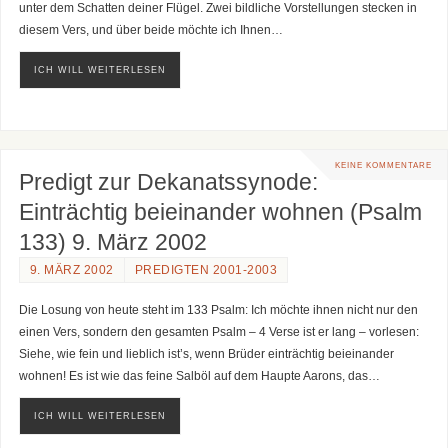
unter dem Schatten deiner Flügel. Zwei bildliche Vorstellungen stecken in
diesem Vers, und über beide möchte ich Ihnen…
ICH WILL WEITERLESEN
KEINE KOMMENTARE
Predigt zur Dekanatssynode:
Einträchtig beieinander wohnen (Psalm
133) 9. März 2002
9. MÄRZ 2002
PREDIGTEN 2001-2003
Die Losung von heute steht im 133 Psalm: Ich möchte ihnen nicht nur den
einen Vers, sondern den gesamten Psalm – 4 Verse ist er lang – vorlesen:
Siehe, wie fein und lieblich ist’s, wenn Brüder einträchtig beieinander
wohnen! Es ist wie das feine Salböl auf dem Haupte Aarons, das…
ICH WILL WEITERLESEN