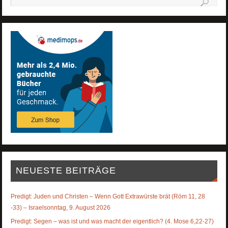
NEUESTE BEITRÄGE
Predigt: Juden und Christen – Wenn Gott Extrawürste brät (Röm 11, 28
-33) – Israelsonntag, 9. August 2026
Predigt: Segen – was ist und was macht der eigentlich? (4. Mose 6,22-27)