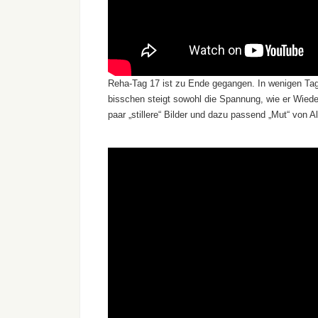
Reha-Tag 17 ist zu Ende gegangen. In wenigen Tage
bisschen steigt sowohl die Spannung, wie er Wieder
paar „stillere“ Bilder und dazu passend „Mut“ von A