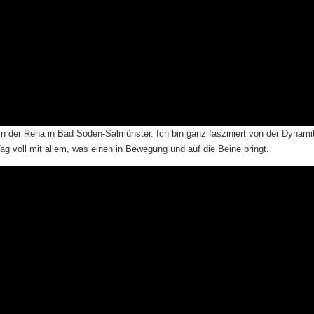
n der Reha in Bad Soden-Salmünster. Ich bin ganz fasziniert von der Dynami
Tag voll mit allem, was einen in Bewegung und auf die Beine bringt.