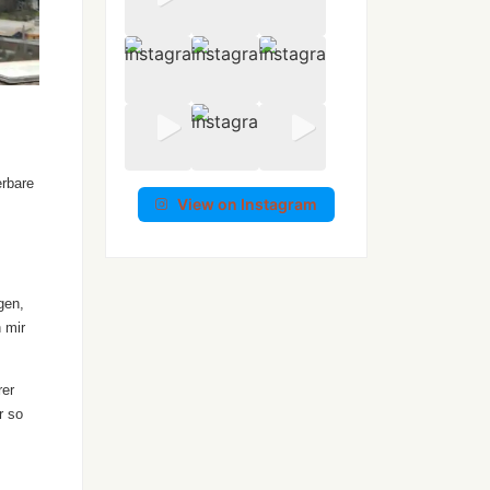
erbare
View on Instagram
gen,
 mir
rer
r so