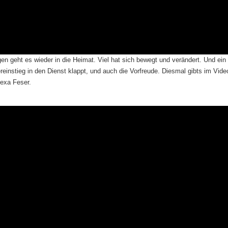
n geht es wieder in die Heimat. Viel hat sich bewegt und verändert. Und ein
einstieg in den Dienst klappt, und auch die Vorfreude. Diesmal gibts im Vide
lexa Feser.