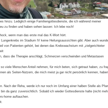
es hinzu. Lediglich einige Familiengottesdienste, die ich während meiner
neu zu finden und haben sehen lassen: Ich lebe noch!
Schock, wenn man das erste mal das K-Wort hört.
ür Lungenkrebs im Stadium IV keine Heilungsaussichten gibt. Aber auch wund
l von Patienten gehört, bei denen das Krebswachstum mit „zielgerichteter
eit
en, dass die Therapie anschlägt, Schmerzen verschwinden und Metastasen
o viele Menschen Anteil nehmen, für mich beten, sich getraut haben, zu fra
nen als Seiten-Nutzern, die mich meist ja gar nicht persönlich kennen, haben
n. Nach der Reha, werde ich nur noch im Umfang einer halben Stelle als Pfar
ch bin da ganz zuversichtlich. Sobald ich wieder Gottesdienste halte (nicht meh
tors-home auftauchen.
t.