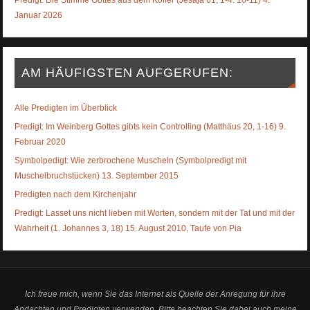
Januar 2026
AM HÄUFIGSTEN AUFGERUFEN:
Alle Predigten im Überblick
Predigt: Im Weinberg Gottes gibts kein Controlling (Matthäus 20, 1-16) 9.
Februar 2020
Symbolpedigt: Wie zerbrochene Muscheln (Symbolpredigt mit
Muschelbruchstücken) 13. September 2015
Predigten nach dem Kirchenjahr
Predigt: Lasset uns nicht lieben mit Worten, sondern mit der Tat und mit der
Wahrheit (1. Johannes 3, 18) 15. August 2010, Taufe von Pia
Ich freue mich, wenn Sie das Internet als Quelle der Anregung für ihre
Andachten und Predigten verwenden. Bitte beachten Sie dabei auch meine