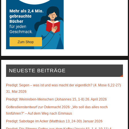
NEUESTE BEITRÄGE
Predigt: Segen – was ist und was macht der eigentlich? (4. Mose 6,22-27)
31. Mai 2026
Predigt: Weinreben-Menschen (Johannes 15, 1-8) 26. April 2026
Gottesdienstentwurf zur Osternacht 2026: „Wo soll das alles noch
hinführen?“ – Auf dem Weg nach Emmaus
Predigt: Sabotage im Acker (Matthäus 13, 24-30) Januar 2026
Predigt: Die Stimme Gottes aus dem Koffer (Jesaja 61, 1-4. 10-11) 4.