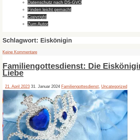
Datenschutz nach DS-GVO
Finden leicht gemacht
Copyright
Zum Autor
Schlagwort:
Eiskönigin
Keine Kommentare
Familiengottesdienst: Die Eiskönigi
Liebe
21. April 2023
31. Januar 2024
Familiengottesdienst
,
Uncategorized