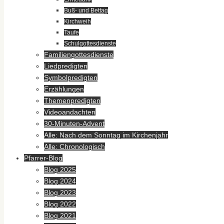
Buß- und Bettag
Kirchweih
Taufe
Schulgottesdienste
Familiengottesdienste
Liedpredigten
Symbolpredigten
Erzählungen
Themenpredigten
Videoandachten
30-Minuten-Advent
Alle: Nach dem Sonntag im Kirchenjahr
Alle: Chronologisch
Pfarrer-Blog
Blog 2025
Blog 2024
Blog 2023
Blog 2022
Blog 2021