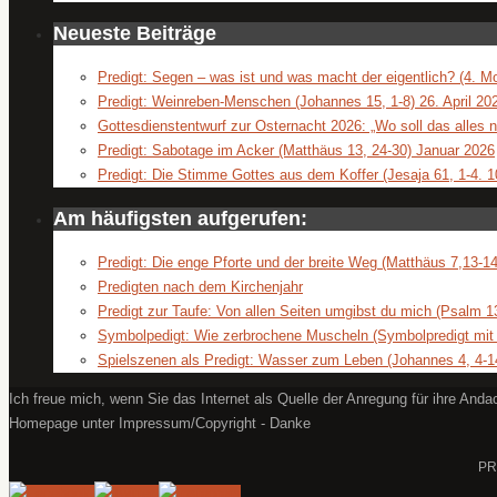
Neueste Beiträge
Predigt: Segen – was ist und was macht der eigentlich? (4. M
Predigt: Weinreben-Menschen (Johannes 15, 1-8) 26. April 20
Gottesdienstentwurf zur Osternacht 2026: „Wo soll das alle
Predigt: Sabotage im Acker (Matthäus 13, 24-30) Januar 2026
Predigt: Die Stimme Gottes aus dem Koffer (Jesaja 61, 1-4. 1
Am häufigsten aufgerufen:
Predigt: Die enge Pforte und der breite Weg (Matthäus 7,13-14
Predigten nach dem Kirchenjahr
Predigt zur Taufe: Von allen Seiten umgibst du mich (Psalm 1
Symbolpedigt: Wie zerbrochene Muscheln (Symbolpredigt mi
Spielszenen als Predigt: Wasser zum Leben (Johannes 4, 4-14
Ich freue mich, wenn Sie das Internet als Quelle der Anregung für ihre An
Homepage unter Impressum/Copyright - Danke
PR