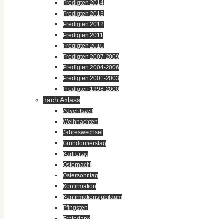
Predigten 2014
Predigten 2013
Predigten 2012
Predigten 2011
Predigten 2010
Predigten 2007-2009
Predigten 2004-2006
Predigten 2001-2003
Predigten 1998-2000
nach Anlass
Adventszeit
Weihnachten
Jahreswechsel
Gründonnerstag
Karfreitag
Osternacht
Ostersonntag
Konfirmation
Konfirmationsjubiläum
Pfingsten
Erntedank