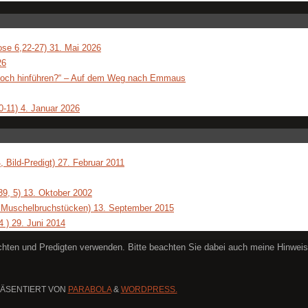
ose 6,22-27) 31. Mai 2026
26
s noch hinführen?“ – Auf dem Weg nach Emmaus
0-11) 4. Januar 2026
, Bild-Predigt) 27. Februar 2011
39, 5) 13. Oktober 2002
t Muschelbruchstücken) 13. September 2015
 ) 29. Juni 2014
dachten und Predigten verwenden. Bitte beachten Sie dabei auch meine Hinwei
ÄSENTIERT VON
PARABOLA
&
WORDPRESS.