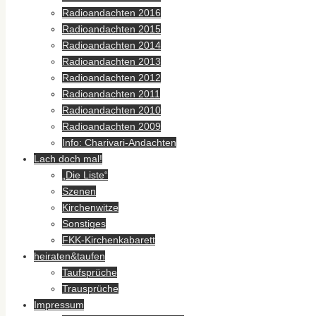
Radioandachten 2016
Radioandachten 2015
Radioandachten 2014
Radioandachten 2013
Radioandachten 2012
Radioandachten 2011
Radioandachten 2010
Radioandachten 2009
Info: Charivari-Andachten
Lach doch mal!
„Die Liste“
Szenen
Kirchenwitze
Sonstiges
FKK-Kirchenkabarett
heiraten&taufen
Taufsprüche
Trausprüche
Impressum