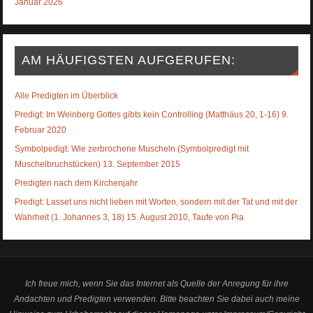
Januar 2026
AM HÄUFIGSTEN AUFGERUFEN:
Alle Predigten im Überblick
Predigt: Im Weinberg Gottes gibts kein Controlling (Matthäus 20, 1-16) 9.
Februar 2020
Symbolpedigt: Wie zerbrochene Muscheln (Symbolpredigt mit
Muschelbruchstücken) 13. September 2015
Predigten nach dem Kirchenjahr
Predigt: Lasset uns nicht lieben mit Worten, sondern mit der Tat und mit der
Wahrheit (1. Johannes 3, 18) 15. August 2010, Taufe von Pia
Ich freue mich, wenn Sie das Internet als Quelle der Anregung für ihre
Andachten und Predigten verwenden. Bitte beachten Sie dabei auch meine