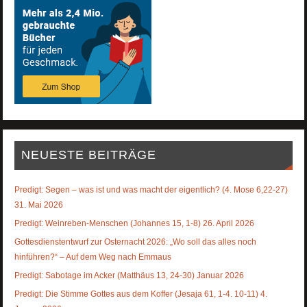
NEUESTE BEITRÄGE
Predigt: Segen – was ist und was macht der eigentlich? (4. Mose 6,22-27)
31. Mai 2026
Predigt: Weinreben-Menschen (Johannes 15, 1-8) 26. April 2026
Gottesdienstentwurf zur Osternacht 2026: „Wo soll das alles noch
hinführen?“ – Auf dem Weg nach Emmaus
Predigt: Sabotage im Acker (Matthäus 13, 24-30) Januar 2026
Predigt: Die Stimme Gottes aus dem Koffer (Jesaja 61, 1-4. 10-11) 4.