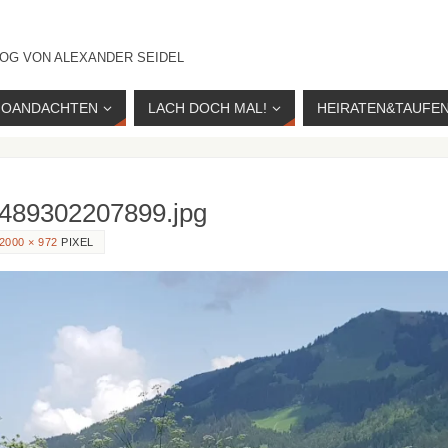
OG VON ALEXANDER SEIDEL
IOANDACHTEN
LACH DOCH MAL!
HEIRATEN&TAUFE
489302207899.jpg
2000 × 972
PIXEL