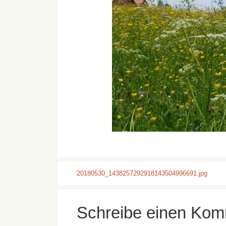
20180530_1438257292918143504996691.jpg
Schreibe einen Kom