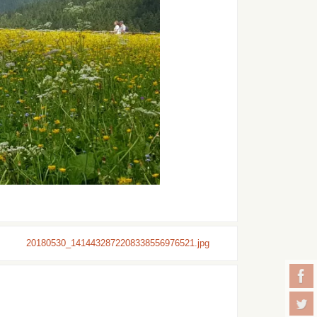
20180530_1414432872208338556976521.jpg