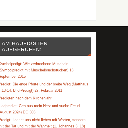
AM HÄUFIGSTEN
AUFGERUFEN:
Symbolpedigt: Wie zerbrochene Muscheln
(Symbolpredigt mit Muschelbruchstücken) 13.
September 2015
Predigt: Die enge Pforte und der breite Weg (Matthäus
7,13-14, Bild-Predigt) 27. Februar 2011
Predigten nach dem Kirchenjahr
Liedpredigt: Geh aus mein Herz und suche Freud
(August 2024) EG 503
Predigt: Lasset uns nicht lieben mit Worten, sondern
mit der Tat und mit der Wahrheit (1. Johannes 3, 18)