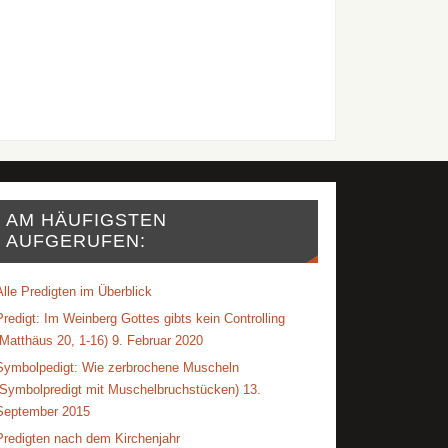
AM HÄUFIGSTEN
AUFGERUFEN:
Alle Predigten im Überblick
Predigt: Im Weinberg Gottes gibts kein Controlling
(Matthäus 20, 1-16) 9. Februar 2020
Symbolpedigt: Wie zerbrochene Muscheln
(Symbolpredigt mit Muschelbruchstücken) 13.
September 2015
Predigten nach dem Kirchenjahr