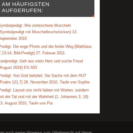
AM HÄUFIGSTEN
AUFGERUFEN:
Symbolpedigt: Wie zerbrochene Muscheln
(Symbolpredigt mit Muschelbruchstücken) 13.
September 2015
Predigt: Die enge Pforte und der breite Weg (Matthäus
7,13-14, Bild-Predigt) 27. Februar 2011
Liedpredigt: Geh aus mein Herz und suche Freud
(August 2024) EG 503
Predigt: Von Gott behütet: Sie Sache mit dem HUT
(Psalm 121,7) 28. November 2010, Taufe von Sophie
Predigt: Lasset uns nicht lieben mit Worten, sondern
mit der Tat und mit der Wahrheit (1. Johannes 3, 18)
15. August 2010, Taufe von Pia
abei auch meine Hinweise zum Urheberrecht auf dieser