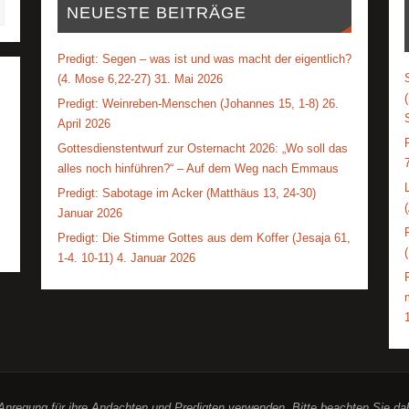
NEUESTE BEITRÄGE
Predigt: Segen – was ist und was macht der eigentlich?
(4. Mose 6,22-27) 31. Mai 2026
Predigt: Weinreben-Menschen (Johannes 15, 1-8) 26.
April 2026
Gottesdienstentwurf zur Osternacht 2026: „Wo soll das
alles noch hinführen?“ – Auf dem Weg nach Emmaus
Predigt: Sabotage im Acker (Matthäus 13, 24-30)
Januar 2026
Predigt: Die Stimme Gottes aus dem Koffer (Jesaja 61,
1-4. 10-11) 4. Januar 2026
r Anregung für ihre Andachten und Predigten verwenden. Bitte beachten Sie d