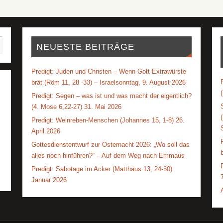
NEUESTE BEITRÄGE
Predigt: Juden und Christen – Wenn Gott Extrawürste
brät (Röm 11, 28 -33) – Israelsonntag, 9. August 2026
Predigt: Segen – was ist und was macht der eigentlich?
(4. Mose 6,22-27) 31. Mai 2026
Predigt: Weinreben-Menschen (Johannes 15, 1-8) 26.
April 2026
Gottesdienstentwurf zur Osternacht 2026: „Wo soll das
alles noch hinführen?“ – Auf dem Weg nach Emmaus
Predigt: Sabotage im Acker (Matthäus 13, 24-30)
Januar 2026