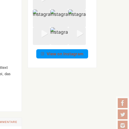
View on Instagram
ttext
ei, das
OMMENTARE