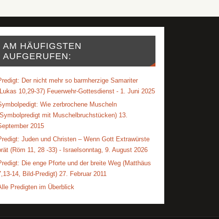
AM HÄUFIGSTEN
AUFGERUFEN:
Predigt: Der nicht mehr so barmherzige Samariter
(Lukas 10,29-37) Feuerwehr-Gottesdienst - 1. Juni 2025
Symbolpedigt: Wie zerbrochene Muscheln
(Symbolpredigt mit Muschelbruchstücken) 13.
September 2015
Predigt: Juden und Christen – Wenn Gott Extrawürste
brät (Röm 11, 28 -33) - Israelsonntag, 9. August 2026
Predigt: Die enge Pforte und der breite Weg (Matthäus
7,13-14, Bild-Predigt) 27. Februar 2011
Alle Predigten im Überblick