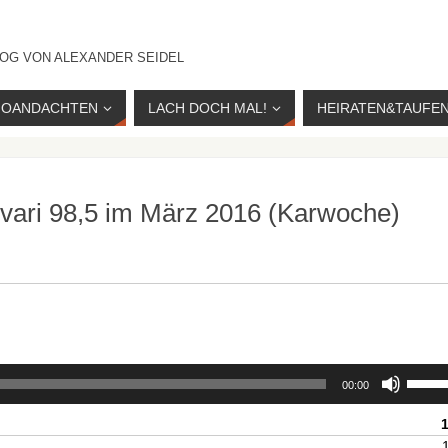
OG VON ALEXANDER SEIDEL
IOANDACHTEN
LACH DOCH MAL!
HEIRATEN&TAUFE
vari 98,5 im März 2016 (Karwoche)
Pfeilta
00:00
Hoch/
benutz
um