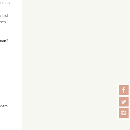
nn man
ntlich
ches
üren?
ngern