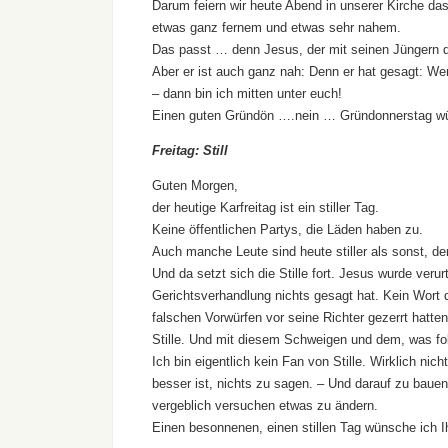
Darum feiern wir heute Abend in unserer Kirche da
etwas ganz fernem und etwas sehr nahem.
Das passt … denn Jesus, der mit seinen Jüngern da
Aber er ist auch ganz nah: Denn er hat gesagt:
– dann bin ich mitten unter euch!
Einen guten Gründön ….nein … Gründonnerstag wü
Freitag: Still
Guten Morgen,
der heutige Karfreitag ist ein stiller Tag.
Keine öffentlichen Partys, die Läden haben zu.
Auch manche Leute sind heute stiller als sonst, 
Und da setzt sich die Stille fort. Jesus wurde veru
Gerichtsverhandlung nichts gesagt hat. Kein Wort d
falschen Vorwürfen vor seine Richter gezerrt hatten
Stille. Und mit diesem Schweigen und dem, was fol
Ich bin eigentlich kein Fan von Stille. Wirklich nic
besser ist, nichts zu sagen. – Und darauf zu bauen
vergeblich versuchen etwas zu ändern.
Einen besonnenen, einen stillen Tag wünsche ich 