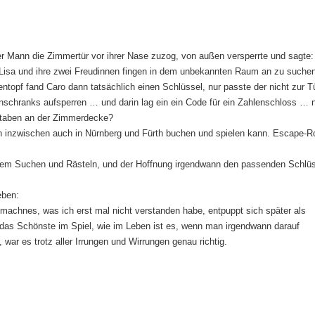
er Mann die Zimmertür vor ihrer Nase zuzog, von außen versperrte und sagte: 
 Lisa und ihre zwei Freudinnen fingen in dem unbekannten Raum an zu such
ntopf fand Caro dann tatsächlich einen Schlüssel, nur passte der nicht zur T
chranks aufsperren … und darin lag ein ein Code für ein Zahlenschloss … 
staben an der Zimmerdecke?
 man inzwischen auch in Nürnberg und Fürth buchen und spielen kann. Escape-
uem Suchen und Rästeln, und der Hoffnung irgendwann den passenden Schlüs
eben:
machnes, was ich erst mal nicht verstanden habe, entpuppt sich später als
das Schönste im Spiel, wie im Leben ist es, wenn man irgendwann darauf
war es trotz aller Irrungen und Wirrungen genau richtig.