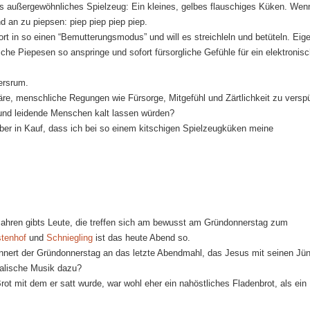
as außergewöhnliches Spielzeug: Ein kleines, gelbes flauschiges Küken. We
d an zu piepsen: piep piep piep piep.
fort in so einen “Bemutterungsmodus” und will es streichleln und betüteln. Eige
ische Piepesen so anspringe und sofort fürsorgliche Gefühle für ein elektronis
ersrum.
re, menschliche Regungen wie Fürsorge, Mitgefühl und Zärtlichkeit zu versp
und leidende Menschen kalt lassen würden?
ber in Kauf, dass ich bei so einem kitschigen Spielzeugküken meine
Jahren gibts Leute, die treffen sich am bewusst am Gründonnerstag zum
tenhof
und
Schniegling
ist das heute Abend so.
innert der Gründonnerstag an das letzte Abendmahl, das Jesus mit seinen Jü
talische Musik dazu?
ot mit dem er satt wurde, war wohl eher ein nahöstliches Fladenbrot, als ein