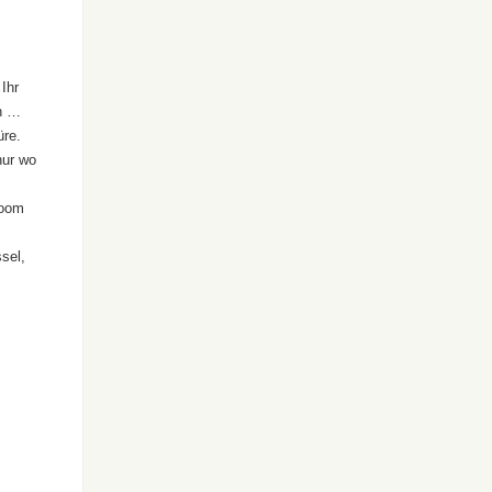
Ihr
en …
üre.
nur wo
Room
sel,