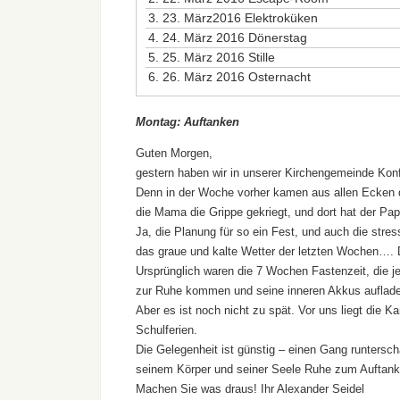
3.
23. März2016 Elektroküken
4.
24. März 2016 Dönerstag
5.
25. März 2016 Stille
6.
26. März 2016 Osternacht
Montag: Auftanken
Guten Morgen,
gestern haben wir in unserer Kirchengemeinde Konf
Denn in der Woche vorher kamen aus allen Ecken di
die Mama die Grippe gekriegt, und dort hat der Pap
Ja, die Planung für so ein Fest, und auch die stres
das graue und kalte Wetter der letzten Wochen…. 
Ursprünglich waren die 7 Wochen Fastenzeit, die j
zur Ruhe kommen und seine inneren Akkus aufladen
Aber es ist noch nicht zu spät. Vor uns liegt die K
Schulferien.
Die Gelegenheit ist günstig – einen Gang runterscha
seinem Körper und seiner Seele Ruhe zum Auftanke
Machen Sie was draus! Ihr Alexander Seidel