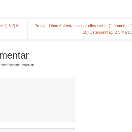
r 1, 3-7) 6.
Predigt: Ohne Auferstehung ist alles nichts (1. Korinther 
20) Ostersonntag, 27. März
mentar
Felder sind mit
*
markiert