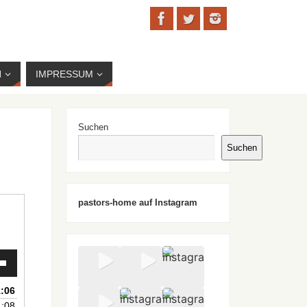
N
IMPRESSUM
Suchen
Suchen
pastors-home auf Instagram
sten
Runter
en,
1:06
1:08