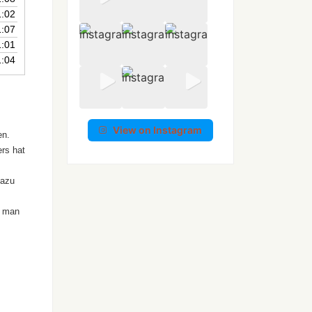
1:02
ärke
1:07
1:01
.
1:04
View on Instagram
en.
rs hat
Dazu
r man