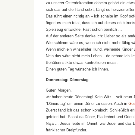
zu unserer Osterdekoration daheim gehört ein etw
sich das auf die Hand setzt, fängt es herzzerreißen
Das rührt einen richtig an – ich schalte im Kopf so
ärgert es mich total, dass ich auf dieses erlektron
Spielzeug entwickle. Fast schon peinlich …
Auf der anderen Seite denke ich: Lieber so als and
Wie schlimm wäre es, wenn ich nicht mehr fähig wä
Wenn mich ein winselnder Hund, weinende Kinder 
Nein das wäre nicht mein Leben – da nehme ich lie
Behüterinstikte etwas kontrollieren muss.
Einen guten Tag wünsche ich Ihnen.
Donnerstag: Dönerstag
Guten Morgen,
wir haben heute Dönerstag! Kein Witz – seit neun 
“Dönerstag” um einen Döner zu essen. Auch in
Gos
Zuerst fand ich das schon komisch: Schließlich er
gefeiert hat. Passt da Döner, Fladenbrot und Orien
Naja … Jesus lebte im Orient, war Jude, und das Br
fränkischer Dreipfünder.