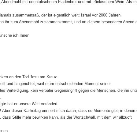
s Abendmahl mit orientalischenm Fladenbrot und mit fränkischem Wein. Als mi
mals zusammensaß, der ist eigentlich weit: Israel vor 2000 Jahren.
 Wenn ihr zum Abendmahl zusammenkommt, und an diesem besonderen Abend 
nsche ich Ihnen
denken an den Tod Jesu am Kreuz.
rteilt und hingerichtet, weil er im entscheidenden Moment seiner
es Verteidigung, kein verbaler Gegenangriff gegen die Menschen, die ihn unt
.
gte hat er unsere Welt verändert.
ht! Aber dieser Karfreitag erinnert mich daran, dass es Momente gibt, in denen
, dass Stille mehr bewirken kann, als der Wortschwall, mit dem wir allzuoft
Ihnen