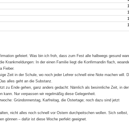
die
Lautst
zu
regeln
irmation gefeiert. Was bin ich froh, dass zum Fest alle halbwegs gesund war
e Krankmeldungen: In der einen Familie liegt die Konfirmandin flach, woande
a Fieber.
sige Zeit in der Schule, wo noch jeder Lehrer schnell eine Note machen will. 
Das alles geht an die Substanz.
etzt zu Ende gehen, ganz anders gedacht: Nämlich als besinnliche Zeit, in de
 kann. Nur verpassen wir regelmäßig diese Gelegenheit.
arwoche: Gründonnerstag, Karfreitag, die Ostertage; noch dazu sind jetzt
lten, nicht alles noch schnell vor Ostern durchpeitschen wollen. Sich selbst,
n gönnen – dafür ist diese Woche perfekt geeignet.