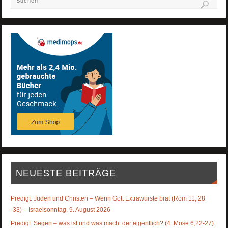
NEUESTE BEITRÄGE
Predigt: Juden und Christen – Wenn Gott Extrawürste brät (Röm 11, 28
-33) – Israelsonntag, 9. August 2026
Predigt: Segen – was ist und was macht der eigentlich? (4. Mose 6,22-27)