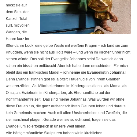
hockt sie auf
dem Sims der
Kanzel. Total
süß, mit vollen
Wangen, die
Haare kurz im
80er-Jahre Look, eine gelbe Weste mit weißem Kragen – ich fand sie zum
Knuddeln, wenn sie nicht aus Holz wäre – und wenn im Kirchenführer nicht
stehen würde: Das soll der Evangelist Johannes sein! Da war ich dann
schon ein bisschen enttäuscht. Aber ich habe dann entschieden: Für mich
bleibt das ein fränkisches Mädel –
ich nenne sie Evangelistin Johanna!
Denn Evangelistinnen gibt es ja öfter: Frauen, die von ihrem Glauben
weitererzählen. Als Mitarbeiterinnen im Kindergottesdienst, als Mama, als
Oma, als Erzieherin im Kindergarten, als Ehrenamtliche auf der
Konfirmandenfreizeit. Das sind meine Johannas. Was würden wir ohne
diese Frauen tun, die ganz authentisch ihren Glauben leben und daraus
kein Geheimnis machen. Auch mit allen Unsicherheiten und Zweifeln, die
sie manchmal plagen. Gerade weil sie so echt sind, tragen sie das
Evangelium so erfolgreich in unsere Welt hinein.
Alte bärtige männliche Skulpturen haben wir in kirchlichen