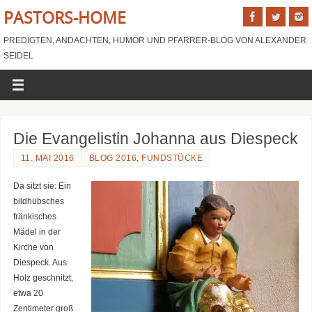
PASTORS-HOME
PREDIGTEN, ANDACHTEN, HUMOR UND PFARRER-BLOG VON ALEXANDER
SEIDEL
Die Evangelistin Johanna aus Diespeck
11. MAI 2016
BLOG 2016
,
FUNDSTÜCKE
Da sitzt sie: Ein
bildhübsches
fränkisches
Mädel in der
Kirche von
Diespeck. Aus
Holz geschnitzt,
etwa 20
Zentimeter groß